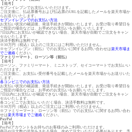
【備考】
セブンイレブンでお支払いいただけます。
ご注文後に、払込票番号および払込票のURLを記載したメールを楽天市場か
らお送りいたします。
セブンイレブンでのお支払い方法
お支払い状況の確認後、発送手続きが開始いたします。お受け取り希望日を
ご指定の場合などは、お早めのお支払いをお願いいたします。
7日以内にお支払いが確認できない場合、楽天市場が自動でご注文をキャン
セルいたします。
決済手数料は無料です。
※30万円（税込）以上のご注文にはご利用いただけません。
※セブンイレブン（前払）でのお支払いに関するお問い合わせは
楽天市場ま
でご連絡
ください。
ファミリーマート、ローソン等（前払）
【備考】
ローソン、ファミリーマート、ミニストップ、セイコーマートでお支払いい
ただけます。
ご注文後に、お支払い受付番号を記載したメールを楽天市場からお送りいた
します。
各コンビニでのお支払い方法
お支払い状況の確認後、発送手続きが開始いたします。お受け取り希望日を
ご指定の場合などは、お早めのお支払いをお願いいたします。
7日以内にお支払いが確認できない場合、楽天市場が自動でご注文をキャン
セルいたします。
各コンビニでお支払いいただく場合、決済手数料は無料です。
※30万円（税込）以上のご注文にはご利用いただけません。
※ファミリーマート、ローソン等（前払）でのお支払いに関するお問い合わ
せは
楽天市場までご連絡
ください。
PayPal
【備考】
PayPalアカウントをお持ちのお客様のみご利用いただけます。
商品や注文数の追加をされる場合、改めて注文いただく必要があります。予