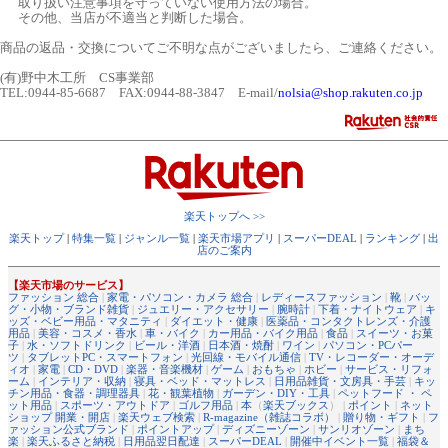
取り扱い注意事項を守っていない使用方法の場合。
その他、当店が不適当と判断した場合。
商品の返品・交換についてご不明な点がございましたら、ご連絡ください。
(有)野中木工所 CS事業部
TEL:0944-85-6687 FAX:0944-88-3847 E-mail/
nolsia@shop.rakuten.co.jp
楽天トップへ >>
楽天トップ
|
特集一覧
|
ジャンル一覧
|
楽天市場アプリ
|
スーパーDEAL
|
ランキング
|
出
店のご案内
【楽天市場のサービス】
ファッション 総合
|
家電・パソコン・カメラ 総合
|
レディースファッション
|
靴
|
バッ
グ・小物・ブランド雑貨
|
ジュエリー・アクセサリー
|
腕時計
|
下着・ナイトウェア
|
キ
ッズ・ベビー用品・マタニティ
|
ダイエット・健康
|
医薬品・コンタクトレンズ・介護
用品
|
美容・コスメ・香水
|
車・バイク
|
カー用品・バイク用品
|
食品
|
スイーツ・お菓
子
|
水・ソフトドリンク
|
ビール・洋酒
|
日本酒・焼酎
|
ワイン
|
パソコン・PCパー
ツ
|
タブレットPC・スマートフォン
|
光回線・モバイル通信
|
TV・レコーダー・オーデ
ィオ
|
家電
|
CD・DVD
|
楽器・音楽機材
|
ゲーム
|
おもちゃ
|
ホビー
|
サービス・リフォ
ーム
|
インテリア・収納
|
寝具・ベッド・マットレス
|
日用品雑貨・文房具・手芸
|
キッ
チン用品・食器・調理器具
|
花・観葉植物
|
ガーデン・DIY・工具
|
ペットフード ・ ペ
ット用品
|
スポーツ・アウトドア
|
ゴルフ用品
|
本
（
楽天ブックス
） |
ポイント
|
ネット
ショップ 開業・開店
|
楽天ウェブ検索
|
R-magazine（雑誌コラボ）
|
贈り物・ギフト
|
フ
ァッション公式ブランド
|
ポイントアップ
|
ディズニーゾーン
|
サンリオゾーン
|
まち
楽
|
楽天ふるさと納税
|
日用品翌日配達
|
スーパーDEAL
|
開催中イベント一覧
|
福袋＆