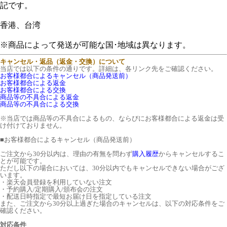
記です。
香港、台湾
※商品によって発送が可能な国･地域は異なります。
キャンセル・返品（返金・交換）について
当店では以下の条件の通りです。詳細は、各リンク先をご確認ください。
お客様都合によるキャンセル（商品発送前）
お客様都合による返金
お客様都合による交換
商品等の不具合による返金
商品等の不具合による交換
※当店では商品等の不具合によるもの、ならびにお客様都合による返金は受
け付けておりません。
■
お客様都合によるキャンセル（商品発送前）
ご注文から30分以内は、理由の有無を問わず
購入履歴
からキャンセルするこ
とが可能です。
ただし以下の場合においては、30分以内でもキャンセルできない場合がござ
います。
・楽天会員登録を利用していない注文
・予約購入/定期購入/頒布会の注文
・配送日時指定で最短お届け日を指定している注文
また、ご注文から30分以上過ぎた場合のキャンセルは、以下の対応条件をご
確認ください。
対応条件