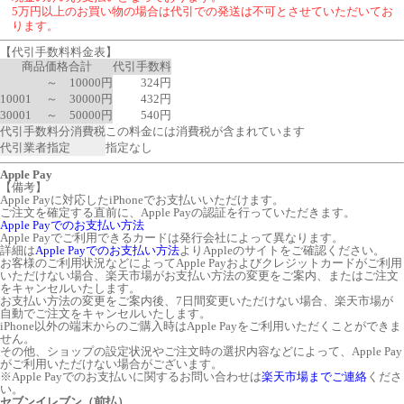
5万円以上のお買い物の場合は代引での発送は不可とさせていただいてお
ります。
【代引手数料料金表】
商品価格合計
代引手数料
～ 10000円
324円
10001 ～ 30000円
432円
30001 ～ 50000円
540円
代引手数料分消費税
この料金には消費税が含まれています
代引業者指定
指定なし
Apple Pay
【備考】
Apple Payに対応したiPhoneでお支払いいただけます。
ご注文を確定する直前に、Apple Payの認証を行っていただきます。
Apple Payでのお支払い方法
Apple Payでご利用できるカードは発行会社によって異なります。
詳細は
Apple Payでのお支払い方法
よりAppleのサイトをご確認ください。
お客様のご利用状況などによってApple Payおよびクレジットカードがご利用
いただけない場合、楽天市場がお支払い方法の変更をご案内、またはご注文
をキャンセルいたします。
お支払い方法の変更をご案内後、7日間変更いただけない場合、楽天市場が
自動でご注文をキャンセルいたします。
iPhone以外の端末からのご購入時はApple Payをご利用いただくことができま
せん。
その他、ショップの設定状況やご注文時の選択内容などによって、Apple Pay
がご利用いただけない場合がございます。
※Apple Payでのお支払いに関するお問い合わせは
楽天市場までご連絡
くださ
い。
セブンイレブン（前払）