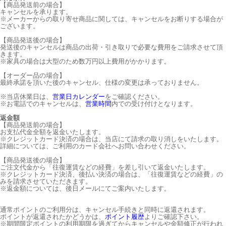
【商品発送前の場合】
キャンセルを承ります。
※メーカーからの取り寄せ商品に関しては、キャンセルをお断りする場合が
ございます。
【商品発送後の場合】
発送後のキャンセルは商品の出荷・引き取りで必要な費用をご請求させて頂
きます。
※家具の場合は大型のため数万円以上費用がかかります。
【オーダー品の場合】
最終承諾を頂いた後のキャンセル、仕様の変更は承っておりません。
※当店休業日は、
営業日カレンダー
をご確認ください。
※お電話でのキャンセルは、
営業時間
内での受け付けとなります。
返金額
【商品発送前の場合】
お支払代金全額を返金いたします。
※クレジットカード決済の場合は、当店にて請求の取り消しをいたします。
詳細については、ご利用のカード会社へお問い合わせください。
【商品発送後の場合】
ご注文代金から「往復運賃などの経費」を差し引いて返金いたします。
※クレジットカード決済、後払い決済の場合は、「往復運賃などの経費」の
みを請求させていただきます。
※返金額については、後日メールにてご案内いたします。
通常ポイントのご利用分は、キャンセル手続きと同時に返還されます。
ポイントが返還されたかどうかは、
ポイント履歴
よりご確認下さい。
※期間限定ポイントの利用期限を過ぎてからキャンセルや金額修正が行われ