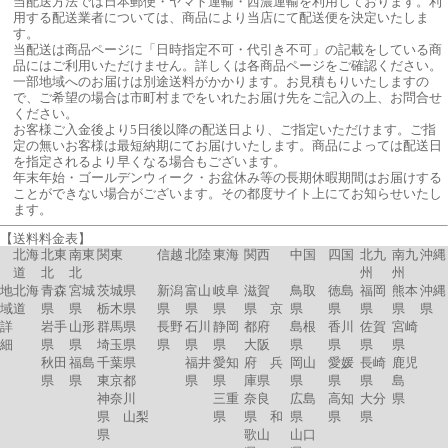
当配送方法では日本郵便・ヤマト運輸・西濃運輸を利用しております。利
用する配送業者については、商品により当店にて配送便を決定いたしま
す。
当配送は商品ページに「日時指定不可・代引き不可」の記載をしている商
品にはご利用いただけません。詳しくは各商品ページをご確認ください。
一部地域へのお届けは別途送料がかかります。お見積もりいたしますの
で、ご希望の場合は市町村までをいれたお届け先をご記入の上、お問合せ
ください。
お客様ご入金後より5日後以降の配送日より、ご指定いただけます。ご指
定の無いお客様は最短納期にてお届けいたします。商品によっては配送日
を指定されるより早くなる場合もございます。
年末年始・ゴールデンウィーク・お盆休み等の長期休暇期間はお届けする
ことができない場合がございます。その都度サイト上にてお知らせいたし
ます。
【送料料金表】
北海
北東
南東
関東
信越
北陸
東海
関西
中国
四国
北九
南九
沖縄
道
北
北
州
州
地
北海
青森
宮城
茨城県
新潟
富山
岐阜
滋賀
鳥取
徳島
福岡
熊本
沖縄
域
道
県
県
栃木県
県
県
県
県 京
県
県
県
県
県
詳
岩手
山形
群馬県
長野
石川
静岡
都府
島根
香川
佐賀
宮崎
細
県
県
埼玉県
県
県
県
大阪
県
県
県
県
秋田
福島
千葉県
福井
愛知
府 兵
岡山
愛媛
長崎
鹿児
県
県
東京都
県
県
庫県
県
県
県
島
神奈川
三重
奈良
広島
高知
大分
県
県 山梨
県
県 和
県
県
県
県
歌山
山口