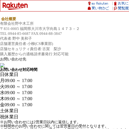
会社概要
有限会社野中木工所
〒831-0005 福岡県大川市大字向島１４７３－２
TEL:0944-85-6687 FAX:0944-88-3847
代表者:野中 美和子
店舗運営責任者:小柳(CS事業部)
店舗セキュリティ責任者:古賀 梨沙
購入履歴からの適格請求書発行:対応可能
お問い合わせ先
お問い合わせ対応時間
日
休業日
月
09:00 ～ 17:00
火
09:00 ～ 17:00
水
09:00 ～ 17:00
木
09:00 ～ 17:00
金
09:00 ～ 17:00
土
休業日
祝
休業日
※お問い合わせには2営業日以内に返信します。
※時間外のお問い合わせに関しては翌営業日の受付となります。