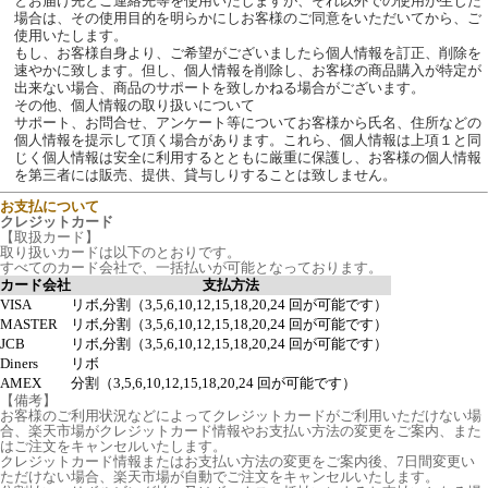
とお届け先とご連絡先等を使用いたしますが、それ以外での使用が生じた
場合は、その使用目的を明らかにしお客様のご同意をいただいてから、ご
使用いたします。
もし、お客様自身より、ご希望がございましたら個人情報を訂正、削除を
速やかに致します。但し、個人情報を削除し、お客様の商品購入が特定が
出来ない場合、商品のサポートを致しかねる場合がございます。
その他、個人情報の取り扱いについて
サポート、お問合せ、アンケート等についてお客様から氏名、住所などの
個人情報を提示して頂く場合があります。これら、個人情報は上項１と同
じく個人情報は安全に利用するとともに厳重に保護し、お客様の個人情報
を第三者には販売、提供、貸与しりすることは致しません。
お支払について
クレジットカード
【取扱カード】
取り扱いカードは以下のとおりです。
すべてのカード会社で、一括払いが可能となっております。
カード会社
支払方法
VISA
リボ,分割（3,5,6,10,12,15,18,20,24 回が可能です）
MASTER
リボ,分割（3,5,6,10,12,15,18,20,24 回が可能です）
JCB
リボ,分割（3,5,6,10,12,15,18,20,24 回が可能です）
Diners
リボ
AMEX
分割（3,5,6,10,12,15,18,20,24 回が可能です）
【備考】
お客様のご利用状況などによってクレジットカードがご利用いただけない場
合、楽天市場がクレジットカード情報やお支払い方法の変更をご案内、また
はご注文をキャンセルいたします。
クレジットカード情報またはお支払い方法の変更をご案内後、7日間変更い
ただけない場合、楽天市場が自動でご注文をキャンセルいたします。