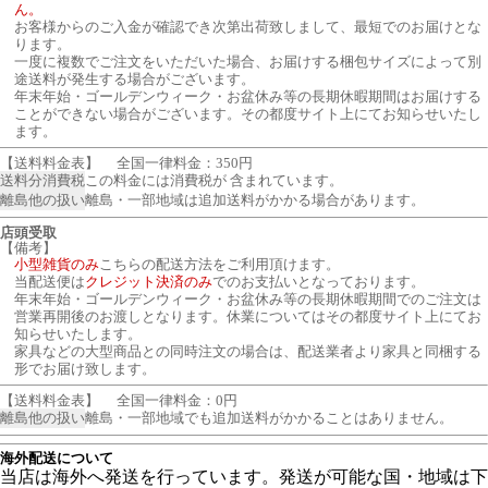
ん。
お客様からのご入金が確認でき次第出荷致しまして、最短でのお届けとな
ります。
一度に複数でご注文をいただいた場合、お届けする梱包サイズによって別
途送料が発生する場合がございます。
年末年始・ゴールデンウィーク・お盆休み等の長期休暇期間はお届けする
ことができない場合がございます。その都度サイト上にてお知らせいたし
ます。
【送料料金表】
全国一律料金：350円
送料分消費税
この料金には消費税が 含まれています。
離島他の扱い
離島・一部地域は追加送料がかかる場合があります。
店頭受取
【備考】
小型雑貨のみ
こちらの配送方法をご利用頂けます。
当配送便は
クレジット決済のみ
でのお支払いとなっております。
年末年始・ゴールデンウィーク・お盆休み等の長期休暇期間でのご注文は
営業再開後のお渡しとなります。休業についてはその都度サイト上にてお
知らせいたします。
家具などの大型商品との同時注文の場合は、配送業者より家具と同梱する
形でお届け致します。
【送料料金表】
全国一律料金：0円
離島他の扱い
離島・一部地域でも追加送料がかかることはありません。
海外配送について
当店は海外へ発送を行っています。発送が可能な国・地域は下