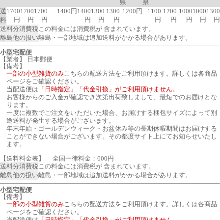
県
県
送
1700
1700
1700
1400円
1400
1300
1300
1200円
1100
1200
1000
1000
1300
円
円
円
円
円
円
円
円
円
円
円
料
送料分消費税
この料金には消費税が 含まれています。
離島他の扱い
離島・一部地域は追加送料がかかる場合があります。
小型宅配便
【業者】 日本郵便
【備考】
一部の小型雑貨のみ
こちらの配送方法をご利用頂けます。詳しくは各商品
ページをご確認ください。
当配送便は
「日時指定」「代金引換」がご利用頂けません。
お客様からのご入金が確認でき次第出荷致しまして、最短でのお届けとな
ります。
一度に複数でご注文をいただいた場合、お届けする梱包サイズによって別
途送料が発生する場合がございます。
年末年始・ゴールデンウィーク・お盆休み等の長期休暇期間はお届けする
ことができない場合がございます。その都度サイト上にてお知らせいたし
ます。
【送料料金表】
全国一律料金：600円
送料分消費税
この料金には消費税が 含まれています。
離島他の扱い
離島・一部地域は追加送料がかかる場合があります。
小型宅配便
【備考】
一部の小型雑貨のみ
こちらの配送方法をご利用頂けます。詳しくは各商品
ページをご確認ください。
当配送便は
「日時指定」「代金引換」がご利用頂けません。