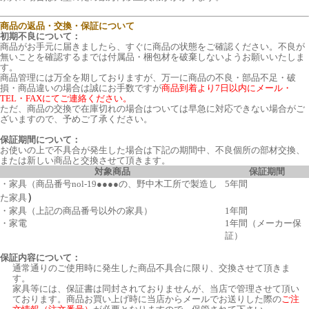
商品の返品・交換・保証について
初期不良について：
商品がお手元に届きましたら、すぐに商品の状態をご確認ください。不良が
無いことを確認するまでは付属品・梱包材を破棄しないようお願いいたしま
す。
商品管理には万全を期しておりますが、万一に商品の不良・部品不足・破
損・商品違いの場合は誠にお手数ですが
商品到着より7日以内にメール・
TEL・FAXにてご連絡ください。
ただ、商品の交換で在庫切れの場合はついては早急に対応できない場合がご
ざいますので、予めご了承ください。
保証期間について：
お使いの上で不具合が発生した場合は下記の期間中、不良個所の部材交換、
または新しい商品と交換させて頂きます。
対象商品
保証期間
・家具（商品番号nol-19●●●●の、野中木工所で製造し
5年間
）
た家具
・家具（上記の商品番号以外の家具）
1年間
・家電
1年間（メーカー保
証）
保証内容について：
通常通りのご使用時に発生した商品不具合に限り、交換させて頂きま
す。
家具等には、保証書は同封されておりませんが、当店で管理させて頂い
ております。商品お買い上げ時に当店からメールでお送りした際の
ご注