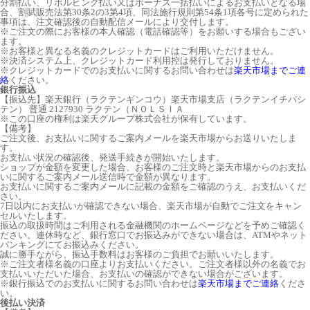
分割払い、リボルビング払い又はボーナス一括払いによるお支払いとなる場
合、割賦販売法第30条2の3第4項、同法施行規則第54条1項各号に定められた
事項は、注文確認後の自動配信メールにより交付します。
※ご注文の際にお客様の本人確認（電話確認等）をお願いする場合もござい
ます。
※お客様と異なる名義のクレジットカードはご利用いただけません。
※決済システム上、クレジットカード利用控は発行しておりません。
※クレジットカードでのお支払いに関するお問い合わせは
楽天市場までご連
絡
ください。
銀行振込
【振込先】楽天銀行（ラクテンギンコウ）楽天市場支店（ラクテンイチバシ
テン） 普通 2127930 ラクテン（ＮＯＬＳＩＡ
※この口座の権利は楽天グループ株式会社が保有しています。
【備考】
ご注文後、お支払いに関するご案内メールを楽天市場からお送りいたしま
す。
お支払い状況の確認後、発送手続きが開始いたします。
ショップが金額を変更した場合、お客様のご注文時と楽天市場からのお支払
いに関するご案内メール送信時で金額が異なります。
お支払いに関するご案内メールに記載の金額をご確認のうえ、お支払いくだ
さい。
7日以内にお支払いが確認できない場合、楽天市場が自動でご注文をキャン
セルいたします。
振込の取扱時間はご利用される金融機関のホームページなどを予めご確認く
ださい。連休時など、銀行窓口でお振込みができない場合は、ATMやネット
バンキングにてお振込みください。
誠に勝手ながら、振込手数料はお客様のご負担でお願いいたします。
※ご注文者様名義の口座よりお支払いください。ご注文者様以外の名義でお
支払いいただいた場合、お支払いの確認ができない場合がございます。
※銀行振込でのお支払いに関するお問い合わせは
楽天市場までご連絡
くださ
い。
後払い決済