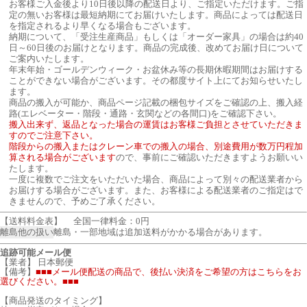
お客様ご入金後より10日後以降の配送日より、ご指定いただけます。ご指
定の無いお客様は最短納期にてお届けいたします。商品によっては配送日
を指定されるより早くなる場合もございます。
納期について、「受注生産商品」もしくは「オーダー家具」の場合は約40
日～60日後のお届けとなります。商品の完成後、改めてお届け日について
ご案内いたします。
年末年始・ゴールデンウィーク・お盆休み等の長期休暇期間はお届けする
ことができない場合がございます。その都度サイト上にてお知らせいたし
ます。
商品の搬入が可能か、商品ページ記載の梱包サイズをご確認の上、搬入経
路(エレベーター・階段・通路・玄関などの各間口)をご確認下さい。
搬入出来ず、返品となった場合の運賃はお客様ご負担とさせていただきま
すのでご注意下さい。
階段からの搬入またはクレーン車での搬入の場合、別途費用が数万円程加
算される場合がございます
ので、事前にご確認いただきますようお願いい
たします。
一度に複数でご注文をいただいた場合、商品によって別々の配送業者から
お届けする場合がございます。また、お客様による配送業者のご指定はで
きませんので、予めご了承ください。
【送料料金表】
全国一律料金：0円
離島他の扱い
離島・一部地域は追加送料がかかる場合があります。
追跡可能メール便
【業者】 日本郵便
【備考】
■■■メール便配送の商品で、後払い決済をご希望の方はこちらをお
選びください。■■■
【商品発送のタイミング】