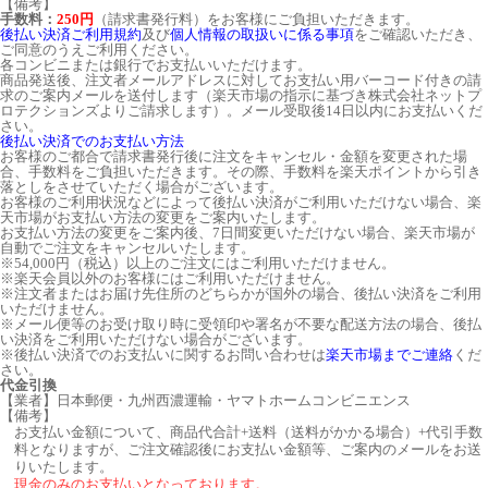
【備考】
手数料：
250円
（請求書発行料）をお客様にご負担いただきます。
後払い決済ご利用規約
及び
個人情報の取扱いに係る事項
をご確認いただき、
ご同意のうえご利用ください。
各コンビニまたは銀行でお支払いいただけます。
商品発送後、注文者メールアドレスに対してお支払い用バーコード付きの請
求のご案内メールを送付します（楽天市場の指示に基づき株式会社ネットプ
ロテクションズよりご請求します）。メール受取後14日以内にお支払いくだ
さい。
後払い決済でのお支払い方法
お客様のご都合で請求書発行後に注文をキャンセル・金額を変更された場
合、手数料をご負担いただきます。その際、手数料を楽天ポイントから引き
落としをさせていただく場合がございます。
お客様のご利用状況などによって後払い決済がご利用いただけない場合、楽
天市場がお支払い方法の変更をご案内いたします。
お支払い方法の変更をご案内後、7日間変更いただけない場合、楽天市場が
自動でご注文をキャンセルいたします。
※54,000円（税込）以上のご注文にはご利用いただけません。
※楽天会員以外のお客様にはご利用いただけません。
※注文者またはお届け先住所のどちらかが国外の場合、後払い決済をご利用
いただけません。
※メール便等のお受け取り時に受領印や署名が不要な配送方法の場合、後払
い決済をご利用いただけない場合がございます。
※後払い決済でのお支払いに関するお問い合わせは
楽天市場までご連絡
くだ
さい。
代金引換
【業者】日本郵便・九州西濃運輸・ヤマトホームコンビニエンス
【備考】
お支払い金額について、商品代合計+送料（送料がかかる場合）+代引手数
料となりますが、ご注文確認後にお支払い金額等、ご案内のメールをお送
りいたします。
現金のみのお支払いとなっております。