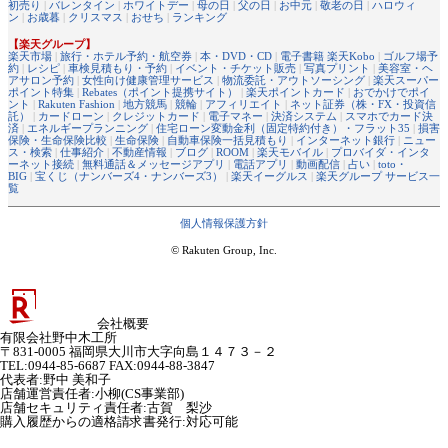
初売り
|
バレンタイン
|
ホワイトデー
|
母の日
|
父の日
|
お中元
|
敬老の日
|
ハロウィ
ン
|
お歳暮
|
クリスマス
|
おせち
|
ランキング
【楽天グループ】
楽天市場
|
旅行・ホテル予約・航空券
|
本・DVD・CD
|
電子書籍 楽天Kobo
|
ゴルフ場予
約
|
レシピ
|
車検見積もり・予約
|
イベント・チケット販売
|
写真プリント
|
美容室・ヘ
アサロン予約
|
女性向け健康管理サービス
|
物流委託・アウトソーシング
|
楽天スーパー
ポイント特集
|
Rebates（ポイント提携サイト）
|
楽天ポイントカード
|
おでかけでポイ
ント
|
Rakuten Fashion
|
地方競馬
|
競輪
|
アフィリエイト
|
ネット証券（株・FX・投資信
託）
|
カードローン
|
クレジットカード
|
電子マネー
|
決済システム
|
スマホでカード決
済
|
エネルギープランニング
|
住宅ローン変動金利（固定特約付き）・フラット35
|
損害
保険・生命保険比較
|
生命保険
|
自動車保険一括見積もり
|
インターネット銀行
|
ニュー
ス・検索
|
仕事紹介
|
不動産情報
|
ブログ
|
ROOM
|
楽天モバイル
|
プロバイダ・インタ
ーネット接続
|
無料通話＆メッセージアプリ
|
電話アプリ
|
動画配信
|
占い
|
toto・
BIG
|
宝くじ（ナンバーズ4・ナンバーズ3）
|
楽天イーグルス
|
楽天グループ サービス一
覧
個人情報保護方針
© Rakuten Group, Inc.
会社概要
有限会社野中木工所
〒831-0005 福岡県大川市大字向島１４７３－２
TEL:0944-85-6687 FAX:0944-88-3847
代表者
:
野中 美和子
店舗運営責任者
:
小柳(CS事業部)
店舗セキュリティ責任者
:
古賀 梨沙
購入履歴からの適格請求書発行:対応可能