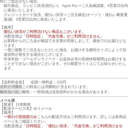
特にご指定がない場合、
銀行振込、コンビニ決済(前払い)、Apple Pay⇒ご入金確認後、8営業日以内
に発送いたします。
クレジットカード決済、後払い決済⇒ご注文確定(オーソリ・後払い審査通
過)後、8営業日以内に発送いたします。
【備考】
後払い決済がご利用頂けない商品もございます。
当配送便は
「日時指定」「代金引換」がご利用頂けません。
お客様からのご入金が確認でき次第出荷致しまして、最短でのお届けとな
ります。
一度に複数でご注文をいただいた場合、お届けする梱包サイズによって別
途送料が発生する場合がございます。
年末年始・ゴールデンウィーク・お盆休み等の長期休暇期間はお届けする
ことができない場合がございます。その都度サイト上にてお知らせいたし
ます。
【送料料金表】
全国一律料金：350円
送料分消費税
この料金には消費税が 含まれています。
離島他の扱い
離島・一部地域は追加送料がかかる場合があります。
メール便
【業者】 日本郵便
【配送サービス名】ゆうメール
【備考】
一部の小型雑貨のみ
こちらの配送方法をご利用頂けます。詳しくは各商品
ページをご確認ください。
当配送便は
「日時指定」「後払い決済」「代金引換」がご利用頂けませ