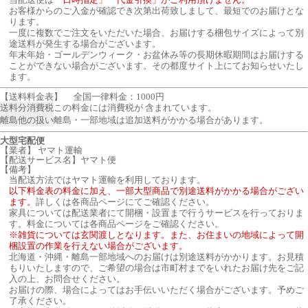
お客様からのご入金が確認でき次第出荷致しまして、最短でのお届けとな
ります。
一度に複数でご注文をいただいた場合、お届けする梱包サイズによって別
途送料が発生する場合がございます。
年末年始・ゴールデンウィーク・お盆休み等の長期休暇期間はお届けする
ことができない場合がございます。その都度サイト上にてお知らせいたし
ます。
【送料料金表】
全国一律料金：1000円
送料分消費税
この料金には消費税が 含まれています。
離島他の扱い
離島・一部地域は追加送料がかかる場合があります。
大型宅配便
【業者】 ヤマト運輸
【配送サービス名】ヤマト便
【備考】
当配送方法ではヤマト運輸を利用しております。
以下料金表の料金に加え、一部大型商品で別途送料がかかる場合がござい
ます。
詳しくは各商品ページにてご確認ください。
家具については配送業者にて開梱・設置まで行うサービスを行っておりま
す。料金については各商品ページをご確認ください。
※雑貨については玄関渡しとなります。また、お住まいの地域によって開
梱設置の作業を行えない場合がございます。
北海道・沖縄・離島一部地域へのお届けは別途送料がかかります。お見積
もりいたしますので、ご希望の場合は市町村までをいれたお届け先をご記
入の上、お問合せください。
お届けの際、場合によってはお手伝いいただく場合がございます。予めご
了承ください。