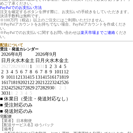
めご了承ください。
PayPalでのお支払い方法
注文を確定するボタンを押す際に、お支払いの手続きをしていただきます。
決済手数料は無料です。
※100万円（税込）以上のご注文にはご利用いただけません。
※PayPalアカウントをお持ちでない場合、PayPalアカウントを作成くださ
い。
※PayPalでのお支払いに関するお問い合わせは
楽天市場までご連絡
くださ
い。
配送について
受注・発送カレンダー
2026年8月
2026年9月
日
月
火
水
木
金
土
日
月
火
水
木
金
土
26
27
28
29
30
31
1
30
31
1
2
3
4
5
2
3
4
5
6
7
8
6
7
8
9
10
11
12
9
10
11
12
13
14
15
13
14
15
16
17
18
19
16
17
18
19
20
21
22
20
21
22
23
24
25
26
23
24
25
26
27
28
29
27
28
29
30
1
2
3
30
31
1
2
3
4
5
■
休業日（受注・発送対応なし）
■
受注対応のみ
■
発送対応のみ
宅配便
【業者】 日本郵便
【配送サービス名】ゆうパック
【備考】