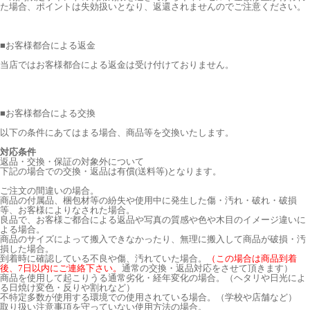
た場合、ポイントは失効扱いとなり、返還されませんのでご注意ください。
■
お客様都合による返金
当店ではお客様都合による返金は受け付けておりません。
■
お客様都合による交換
以下の条件にあてはまる場合、商品等を交換いたします。
対応条件
返品・交換・保証の対象外について
下記の場合での交換・返品は有償(送料等)となります。
ご注文の間違いの場合。
商品の付属品、梱包材等の紛失や使用中に発生した傷・汚れ・破れ・破損
等、お客様によりなされた場合。
良品で、お客様ご都合による返品や写真の質感や色や木目のイメージ違いに
よる場合。
商品のサイズによって搬入できなかったり、無理に搬入して商品が破損・汚
損した場合。
到着時に確認している不良や傷、汚れていた場合。
（この場合は商品到着
後、7日以内にご連絡下さい。
通常の交換・返品対応をさせて頂きます）
商品を使用して起こりうる通常劣化・経年変化の場合。（ヘタリや日光によ
る日焼け変色・反りや割れなど）
不特定多数が使用する環境での使用されている場合。（学校や店舗など）
取り扱い注意事項を守っていない使用方法の場合。