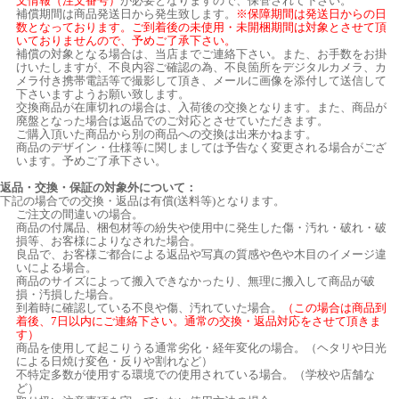
文情報（注文番号）
が必要となりますので、保管されて下さい。
補償期間は商品発送日から発生致します。
※保障期間は発送日からの日
数となっております。ご到着後の未使用・未開梱期間は対象とさせて頂
いておりませんので、予めご了承下さい。
補償の対象となる場合は、当店までご連絡下さい。また、お手数をお掛
けいたしますが、不良内容ご確認の為、不良箇所をデジタルカメラ、カ
メラ付き携帯電話等で撮影して頂き、メールに画像を添付して送信して
下さいますようお願い致します。
交換商品が在庫切れの場合は、入荷後の交換となります。また、商品が
廃盤となった場合は返品でのご対応とさせていただきます。
ご購入頂いた商品から別の商品への交換は出来かねます。
商品のデザイン・仕様等に関しましては予告なく変更される場合がござ
います。予めご了承下さい。
返品・交換・保証の対象外について：
下記の場合での交換・返品は有償(送料等)となります。
ご注文の間違いの場合。
商品の付属品、梱包材等の紛失や使用中に発生した傷・汚れ・破れ・破
損等、お客様によりなされた場合。
良品で、お客様ご都合による返品や写真の質感や色や木目のイメージ違
いによる場合。
商品のサイズによって搬入できなかったり、無理に搬入して商品が破
損・汚損した場合。
到着時に確認している不良や傷、汚れていた場合。
（この場合は商品到
着後、7日以内にご連絡下さい。通常の交換・返品対応をさせて頂きま
す）
商品を使用して起こりうる通常劣化・経年変化の場合。（ヘタリや日光
による日焼け変色・反りや割れなど）
不特定多数が使用する環境での使用されている場合。（学校や店舗な
ど）