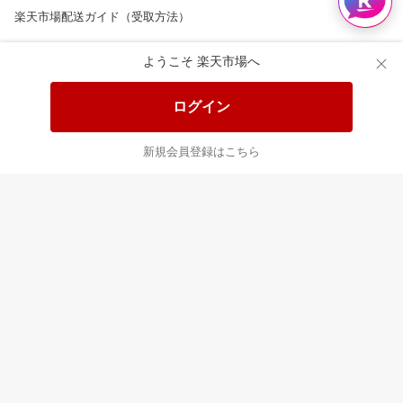
楽天市場配送ガイド（受取方法）
楽天にお店を開きませんか？
ようこそ 楽天市場へ
楽天ショッピングサービスご利用規約
ログイン
ページ内容・広告に関するご意見はこちら
新規会員登録はこちら
楽天クラッチ募金
Rakuten Ichiba English Guide
ご利用ガイド
ヘルプ
ログイン
8/16(日)メンテナンス実施のお知らせ
プラットフォームの透明性及び公正性の向上に関する取り組み