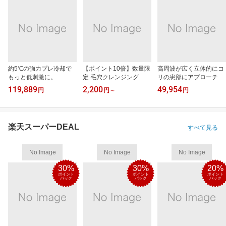
約5℃の強力プレ冷却で
【ポイント10倍】数量限
高周波が広く立体的にコ
もっと低刺激に。
定 毛穴クレンジング
リの患部にアプローチ
119,889
2,200
49,954
円
円
～
円
楽天スーパーDEAL
すべて見る
No Image
No Image
No Image
30%
30%
20%
ポイント
ポイント
ポイント
バック
バック
バック