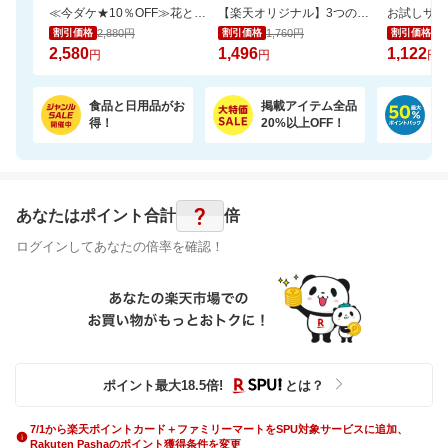
≪今ダケ★10％OFF≫花とスイーツで二度嬉しい♪可愛いシャボンブーケ＆どら焼きset
【楽天オリジナル】3つのカラー選べる、立体マスク＼約3か月使える大容量／
2,880円
1,760円
1,
割引価格
割引価格
割引価格
2,580
1,496
1,122
円
円
円
食品と日用品がお
掲載アイテム全品
日
得！
20%以上OFF！
ポ
?
あなたはポイント
合計
倍
ログインしてあなたの倍率を確認！
ポイント最大
18.5
倍
!
とは？
7/1から楽天ポイントカード＋ファミリーマートをSPU対象サービスに追加、
Rakuten Pashaのポイント獲得条件を変更