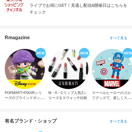
ライブでお得にGET！見逃し配信&開催日はこちらを
チェック
Rmagazine
すべて見る
POPMART×PIXARシリ
M・A・Cリップ人気3シ
マーベルヒーローのゴル
ーズのブラインドボック
リーズをスウォッチ比較
フグッズで、楽しくスコ
ス
アアップ！
有名ブランド・ショップ
すべて見る