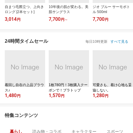
自まつ毛際立つ、上向き
10年後の肌が変わる。美
ジオ ブルー サーモボト
ロング [2本セット]
肌サングラス
ル 500ml
3,014
7,700
7,700
円
円
～
円
24時間タイムセール
毎日10時更新
すべて見る
着回し自在の上品ブラウ
1枚780円！3枚購入クー
可愛さも、着け心地も妥
ス♪
ポンで！ブラトップ
協しない。
1,480
1,570
1,280
円
円
円
特集コンテンツ
暮らし
読み物・コラボ
キャラクター
スポーツ