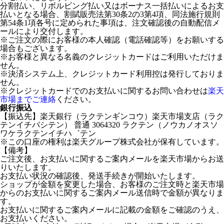
分割払い、リボルビング払い又はボーナス一括払いによるお支
払いとなる場合、割賦販売法第30条2の3第4項、同法施行規則
第54条1項各号に定められた事項は、注文確認後の自動配信メ
ールにより交付します。
※ご注文の際にお客様の本人確認（電話確認等）をお願いする
場合もございます。
※お客様と異なる名義のクレジットカードはご利用いただけま
せん。
※決済システム上、クレジットカード利用控は発行しておりま
せん。
※クレジットカードでのお支払いに関するお問い合わせは
楽天
市場までご連絡
ください。
銀行振込
【振込先】楽天銀行（ラクテンギンコウ）楽天市場支店（ラク
テンイチバシテン） 普通 3064320 ラクテン（ノウカノオスソ
ワケラクテンイチハ゛テン
※この口座の権利は楽天グループ株式会社が保有しています。
【備考】
ご注文後、お支払いに関するご案内メールを楽天市場からお送
りいたします。
お支払い状況の確認後、発送手続きが開始いたします。
ショップが金額を変更した場合、お客様のご注文時と楽天市場
からのお支払いに関するご案内メール送信時で金額が異なりま
す。
お支払いに関するご案内メールに記載の金額をご確認のうえ、
お支払いください。