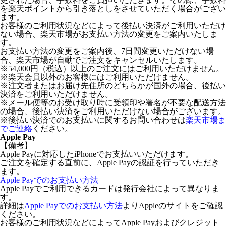
を楽天ポイントから引き落としをさせていただく場合がござい
ます。
お客様のご利用状況などによって後払い決済がご利用いただけ
ない場合、楽天市場がお支払い方法の変更をご案内いたしま
す。
お支払い方法の変更をご案内後、7日間変更いただけない場
合、楽天市場が自動でご注文をキャンセルいたします。
※54,000円（税込）以上のご注文にはご利用いただけません。
※楽天会員以外のお客様にはご利用いただけません。
※注文者またはお届け先住所のどちらかが国外の場合、後払い
決済をご利用いただけません。
※メール便等のお受け取り時に受領印や署名が不要な配送方法
の場合、後払い決済をご利用いただけない場合がございます。
※後払い決済でのお支払いに関するお問い合わせは
楽天市場ま
でご連絡
ください。
Apple Pay
【備考】
Apple Payに対応したiPhoneでお支払いいただけます。
ご注文を確定する直前に、Apple Payの認証を行っていただき
ます。
Apple Payでのお支払い方法
Apple Payでご利用できるカードは発行会社によって異なりま
す。
詳細は
Apple Payでのお支払い方法
よりAppleのサイトをご確認
ください。
お客様のご利用状況などによってApple Payおよびクレジット