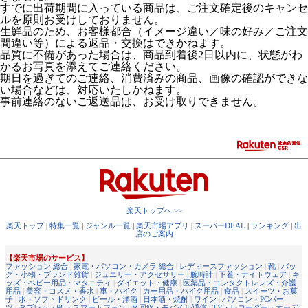
すでに出荷期間に入っている商品は、ご注文確定後のキャンセ
ルを原則お受けしておりません。
生鮮品のため、お客様都合（イメージ違い／味の好み／ご注文
間違い等）による返品・交換はできかねます。
品質に不備があった場合は、商品到着後2日以内に、状態がわ
かるお写真を添えてご連絡ください。
期日を過ぎてのご連絡、消費済みの商品、画像の確認ができな
い場合などは、対応いたしかねます。
事前連絡のないご返送品は、お受け取りできません。
楽天トップへ >>
楽天トップ
|
特集一覧
|
ジャンル一覧
|
楽天市場アプリ
|
スーパーDEAL
|
ランキング
|
出
店のご案内
【楽天市場のサービス】
ファッション 総合
|
家電・パソコン・カメラ 総合
|
レディースファッション
|
靴
|
バッ
グ・小物・ブランド雑貨
|
ジュエリー・アクセサリー
|
腕時計
|
下着・ナイトウェア
|
キ
ッズ・ベビー用品・マタニティ
|
ダイエット・健康
|
医薬品・コンタクトレンズ・介護
用品
|
美容・コスメ・香水
|
車・バイク
|
カー用品・バイク用品
|
食品
|
スイーツ・お菓
子
|
水・ソフトドリンク
|
ビール・洋酒
|
日本酒・焼酎
|
ワイン
|
パソコン・PCパー
ツ
|
タブレットPC・スマートフォン
|
光回線・モバイル通信
|
TV・レコーダー・オーデ