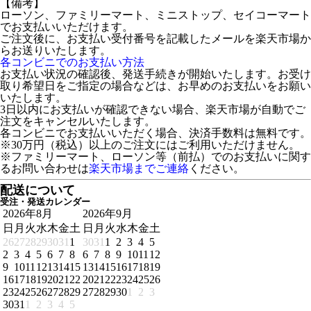
【備考】
ローソン、ファミリーマート、ミニストップ、セイコーマート
でお支払いいただけます。
ご注文後に、お支払い受付番号を記載したメールを楽天市場か
らお送りいたします。
各コンビニでのお支払い方法
お支払い状況の確認後、発送手続きが開始いたします。お受け
取り希望日をご指定の場合などは、お早めのお支払いをお願い
いたします。
3日以内にお支払いが確認できない場合、楽天市場が自動でご
注文をキャンセルいたします。
各コンビニでお支払いいただく場合、決済手数料は無料です。
※30万円（税込）以上のご注文にはご利用いただけません。
※ファミリーマート、ローソン等（前払）でのお支払いに関す
るお問い合わせは
楽天市場までご連絡
ください。
配送について
受注・発送カレンダー
2026年8月
2026年9月
日
月
火
水
木
金
土
日
月
火
水
木
金
土
26
27
28
29
30
31
1
30
31
1
2
3
4
5
2
3
4
5
6
7
8
6
7
8
9
10
11
12
9
10
11
12
13
14
15
13
14
15
16
17
18
19
16
17
18
19
20
21
22
20
21
22
23
24
25
26
23
24
25
26
27
28
29
27
28
29
30
1
2
3
30
31
1
2
3
4
5