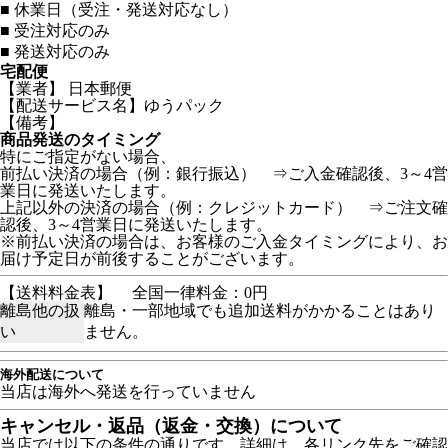
■
休業日（受注・発送対応なし）
■
受注対応のみ
■
発送対応のみ
宅配便
【業者】 日本郵便
【配送サービス名】ゆうパック
【備考】
商品発送のタイミング
特にご指定がない場合、
前払い決済の場合（例：銀行振込） ⇒ご入金確認後、3～4営
業日に発送いたします。
上記以外の決済の場合（例：クレジットカード） ⇒ご注文確
認後、3～4営業日に発送いたします。
※前払い決済の場合は、お客様のご入金タイミングにより、お
届け予定日が前後することがございます。
【送料料金表】
全国一律料金：0円
離島他の扱
離島・一部地域でも追加送料がかかることはあり
い
ません。
海外配送について
当店は海外へ発送を行っていません
キャンセル・返品（返金・交換）について
当店では以下の条件の通りです。詳細は、各リンク先をご確認