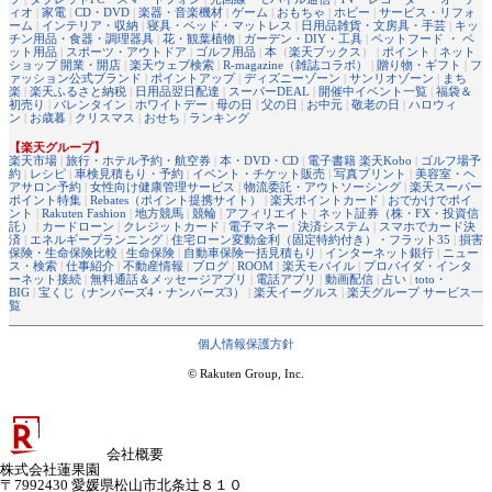
ィオ
|
家電
|
CD・DVD
|
楽器・音楽機材
|
ゲーム
|
おもちゃ
|
ホビー
|
サービス・リフォ
ーム
|
インテリア・収納
|
寝具・ベッド・マットレス
|
日用品雑貨・文房具・手芸
|
キッ
チン用品・食器・調理器具
|
花・観葉植物
|
ガーデン・DIY・工具
|
ペットフード ・ ペ
ット用品
|
スポーツ・アウトドア
|
ゴルフ用品
|
本
（
楽天ブックス
） |
ポイント
|
ネット
ショップ 開業・開店
|
楽天ウェブ検索
|
R-magazine（雑誌コラボ）
|
贈り物・ギフト
|
フ
ァッション公式ブランド
|
ポイントアップ
|
ディズニーゾーン
|
サンリオゾーン
|
まち
楽
|
楽天ふるさと納税
|
日用品翌日配達
|
スーパーDEAL
|
開催中イベント一覧
|
福袋＆
初売り
|
バレンタイン
|
ホワイトデー
|
母の日
|
父の日
|
お中元
|
敬老の日
|
ハロウィ
ン
|
お歳暮
|
クリスマス
|
おせち
|
ランキング
【楽天グループ】
楽天市場
|
旅行・ホテル予約・航空券
|
本・DVD・CD
|
電子書籍 楽天Kobo
|
ゴルフ場予
約
|
レシピ
|
車検見積もり・予約
|
イベント・チケット販売
|
写真プリント
|
美容室・ヘ
アサロン予約
|
女性向け健康管理サービス
|
物流委託・アウトソーシング
|
楽天スーパー
ポイント特集
|
Rebates（ポイント提携サイト）
|
楽天ポイントカード
|
おでかけでポイ
ント
|
Rakuten Fashion
|
地方競馬
|
競輪
|
アフィリエイト
|
ネット証券（株・FX・投資信
託）
|
カードローン
|
クレジットカード
|
電子マネー
|
決済システム
|
スマホでカード決
済
|
エネルギープランニング
|
住宅ローン変動金利（固定特約付き）・フラット35
|
損害
保険・生命保険比較
|
生命保険
|
自動車保険一括見積もり
|
インターネット銀行
|
ニュー
ス・検索
|
仕事紹介
|
不動産情報
|
ブログ
|
ROOM
|
楽天モバイル
|
プロバイダ・インタ
ーネット接続
|
無料通話＆メッセージアプリ
|
電話アプリ
|
動画配信
|
占い
|
toto・
BIG
|
宝くじ（ナンバーズ4・ナンバーズ3）
|
楽天イーグルス
|
楽天グループ サービス一
覧
個人情報保護方針
© Rakuten Group, Inc.
会社概要
株式会社蓮果園
〒7992430 愛媛県松山市北条辻８１０