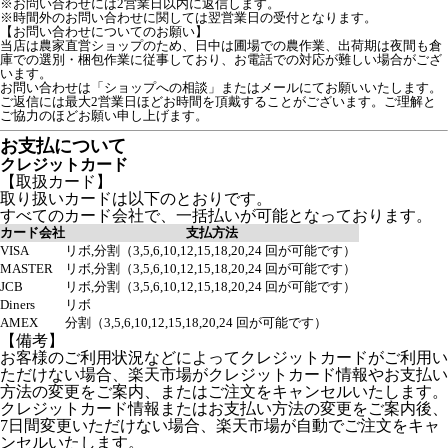
※お問い合わせには2営業日以内に返信します。
※時間外のお問い合わせに関しては翌営業日の受付となります。
【お問い合わせについてのお願い】

当店は農家直営ショップのため、日中は圃場での農作業、出荷期は夜間も倉
庫での選別・梱包作業に従事しており、お電話での対応が難しい場合がござ
います。  

お問い合わせは「ショップへの相談」またはメールにてお願いいたします。  

ご返信には最大2営業日ほどお時間を頂戴することがございます。ご理解と
ご協力のほどお願い申し上げます。
お支払について
クレジットカード
【取扱カード】
取り扱いカードは以下のとおりです。
すべてのカード会社で、一括払いが可能となっております。
カード会社
支払方法
VISA
リボ,分割（3,5,6,10,12,15,18,20,24 回が可能です）
MASTER
リボ,分割（3,5,6,10,12,15,18,20,24 回が可能です）
JCB
リボ,分割（3,5,6,10,12,15,18,20,24 回が可能です）
Diners
リボ
AMEX
分割（3,5,6,10,12,15,18,20,24 回が可能です）
【備考】
お客様のご利用状況などによってクレジットカードがご利用い
ただけない場合、楽天市場がクレジットカード情報やお支払い
方法の変更をご案内、またはご注文をキャンセルいたします。
クレジットカード情報またはお支払い方法の変更をご案内後、
7日間変更いただけない場合、楽天市場が自動でご注文をキャ
ンセルいたします。