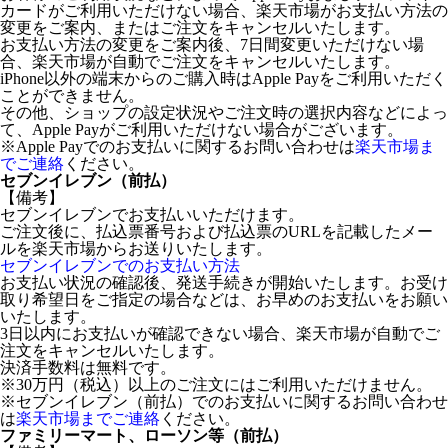
カードがご利用いただけない場合、楽天市場がお支払い方法の
変更をご案内、またはご注文をキャンセルいたします。
お支払い方法の変更をご案内後、7日間変更いただけない場
合、楽天市場が自動でご注文をキャンセルいたします。
iPhone以外の端末からのご購入時はApple Payをご利用いただく
ことができません。
その他、ショップの設定状況やご注文時の選択内容などによっ
て、Apple Payがご利用いただけない場合がございます。
※Apple Payでのお支払いに関するお問い合わせは
楽天市場ま
でご連絡
ください。
セブンイレブン（前払）
【備考】
セブンイレブンでお支払いいただけます。
ご注文後に、払込票番号および払込票のURLを記載したメー
ルを楽天市場からお送りいたします。
セブンイレブンでのお支払い方法
お支払い状況の確認後、発送手続きが開始いたします。お受け
取り希望日をご指定の場合などは、お早めのお支払いをお願い
いたします。
3日以内にお支払いが確認できない場合、楽天市場が自動でご
注文をキャンセルいたします。
決済手数料は無料です。
※30万円（税込）以上のご注文にはご利用いただけません。
※セブンイレブン（前払）でのお支払いに関するお問い合わせ
は
楽天市場までご連絡
ください。
ファミリーマート、ローソン等（前払）