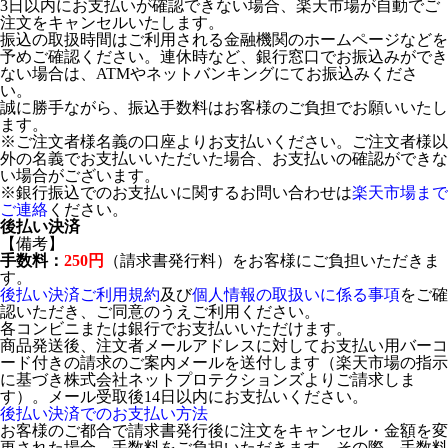
3日以内にお支払いが確認できない場合、楽天市場が自動でご
注文をキャンセルいたします。
振込の取扱時間はご利用される金融機関のホームページなどを
予めご確認ください。連休時など、銀行窓口でお振込みができ
ない場合は、ATMやネットバンキングにてお振込みくださ
い。
誠に勝手ながら、振込手数料はお客様のご負担でお願いいたし
ます。
※ご注文者様名義の口座よりお支払いください。ご注文者様以
外の名義でお支払いいただいた場合、お支払いの確認ができな
い場合がございます。
※銀行振込でのお支払いに関するお問い合わせは
楽天市場まで
ご連絡
ください。
後払い決済
【備考】
手数料：
250円
（請求書発行料）をお客様にご負担いただきま
す。
後払い決済ご利用規約
及び
個人情報の取扱いに係る事項
をご確
認いただき、ご同意のうえご利用ください。
各コンビニまたは銀行でお支払いいただけます。
商品発送後、注文者メールアドレスに対してお支払い用バーコ
ード付きの請求のご案内メールを送付します（楽天市場の指示
に基づき株式会社ネットプロテクションズよりご請求しま
す）。メール受取後14日以内にお支払いください。
後払い決済でのお支払い方法
お客様のご都合で請求書発行後に注文をキャンセル・金額を変
更された場合、手数料をご負担いただきます。その際、手数料