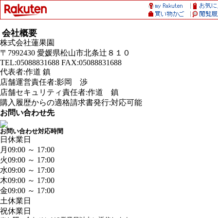
会社概要
株式会社蓮果園
〒7992430 愛媛県松山市北条辻８１０
TEL:05088831688 FAX:05088831688
代表者:作道 鎮
店舗運営責任者:影岡 渉
店舗セキュリティ責任者:作道 鎮
購入履歴からの適格請求書発行:対応可能
お問い合わせ先
お問い合わせ対応時間
日
休業日
月
09:00 ～ 17:00
火
09:00 ～ 17:00
水
09:00 ～ 17:00
木
09:00 ～ 17:00
金
09:00 ～ 17:00
土
休業日
祝
休業日