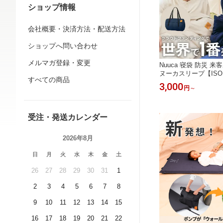
ショップ情報
会社概要・決済方法・配送方法
ショップへ問い合わせ
メルマガ登録・変更
Nuuca 寝袋 防災 
ヌーカスリープ【ISO
すべての商品
0℃】 北欧デザイン 
3,000
円
～
シーズン 春用 秋用 
団 ふとん 客用布団 
ンパクト 羽毛 封筒型
ン 車中泊 仮眠 夜勤 
受注・発送カレンダー
袋単体
2026年8月
日
月
火
水
木
金
土
26
27
28
29
30
31
1
2
3
4
5
6
7
8
9
10
11
12
13
14
15
16
17
18
19
20
21
22