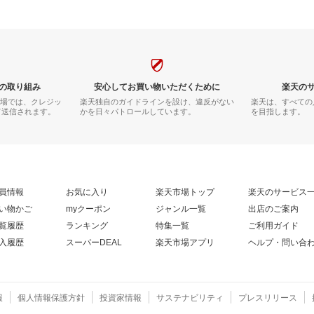
の取り組み
安心してお買い物いただくために
楽天の
市場では、クレジッ
楽天独自のガイドラインを設け、違反がない
楽天は、すべての
て送信されます。
かを日々パトロールしています。
を目指します。
員情報
お気に入り
楽天市場トップ
楽天のサービス
い物かご
myクーポン
ジャンル一覧
出店のご案内
覧履歴
ランキング
特集一覧
ご利用ガイド
入履歴
スーパーDEAL
楽天市場アプリ
ヘルプ・問い合
報
個人情報保護方針
投資家情報
サステナビリティ
プレスリリース