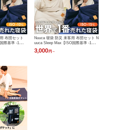
来客用 布団セット
Nuuca 寝袋 防災 来客用 布団セット N
国際基準 -1
uuca Sleep Max【ISO国際基準 -1
シュラフ オール
5℃】 北欧デザイン シュラフ 冬用 オ
3,000
円
～
冬用 来客布団 布
ールシーズン 秋用 春用 来客 布団 ふ
人気 おすすめ コ
とん 客用布団 人気 おすすめ コンパ
 丸洗い 3シーズ
クト 人工羽毛 封筒型 丸洗い 車中泊
自宅用 帰省 収納
新生活 仮眠 夜勤 自宅用 帰省