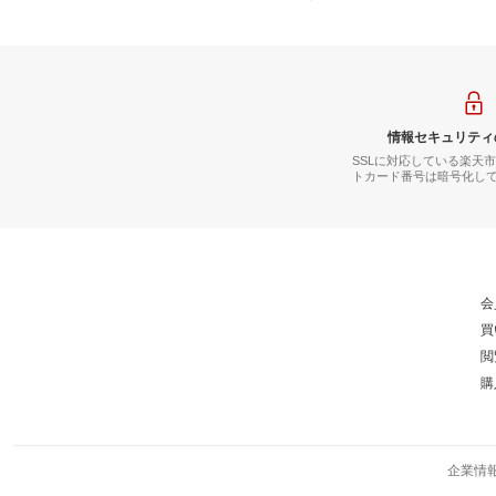
情報セキュリティ
SSLに対応している楽天
トカード番号は暗号化し
会
買
閲
購
企業情