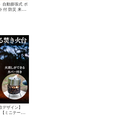
ト 自動膨張式 ポ
ト付 防災 来客
ゲマット 北欧デ
 ふとん 客用布
ンパクト 車中泊
 宿直 自宅用 帰
北欧デザイン】
 【ミニテーブ
gge Time イ
段も使える 家具
火台 焚き火 た