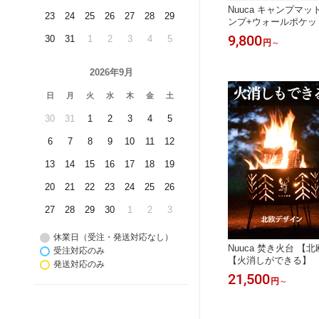
Nuuca キャンプマッ
23
24
25
26
27
28
29
ンプ+ウォールポケッ
用 布団セット ヒュッ
9,800
30
31
1
2
3
4
5
円
～
ザイン 来客布団 布団
団 人気 おすすめ コ
暖房費対策 仮眠 夜勤
2026年9月
省
日
月
火
水
木
金
土
30
31
1
2
3
4
5
6
7
8
9
10
11
12
13
14
15
16
17
18
19
20
21
22
23
24
25
26
27
28
29
30
1
2
3
休業日（受注・発送対応なし）
Nuuca 焚き火台 【
受注対応のみ
【火消しができる】
発送対応のみ
ル】 ヒュッゲタイム Hy
21,500
円
～
ンテリアで使える 普
北欧家具 焚火台 たき
き火