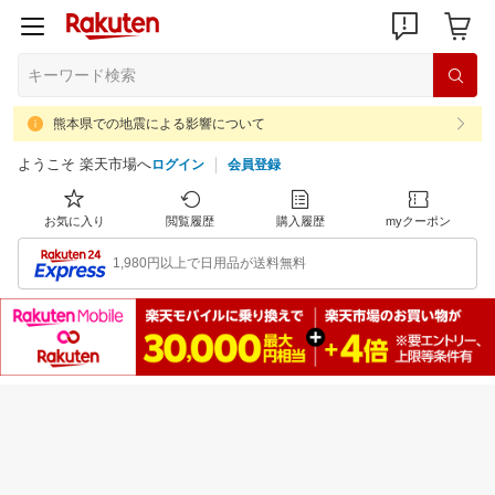
熊本県での地震による影響について
ようこそ 楽天市場へ
ログイン
会員登録
お気に入り
閲覧履歴
購入履歴
myクーポン
1,980円以上で日用品が送料無料