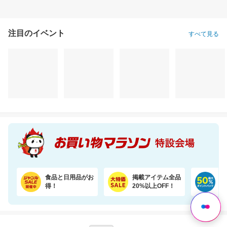
注目のイベント
すべて見る
＼35％OFF！1食あたり104円／お茶碗約1杯分！パックご飯 150g×48食
＼半額！楽天1位★／体重・体脂肪・ウエスト周囲径・BMI値が気になるあなたへ！
7,780円
3,764円
2,
割引価格
半額以下
割引価格
4,980
1,882
2,580
円
円
円