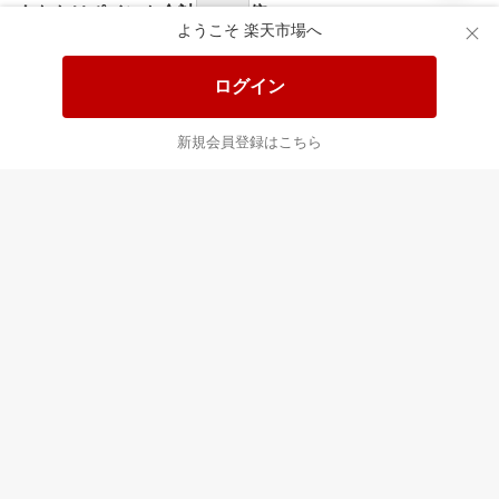
食品と日用品がお
掲載アイテム全品
日
得！
20%以上OFF！
ポ
ようこそ 楽天市場へ
ログイン
あなたはポイント
合計
倍
新規会員登録はこちら
最近チェックした商品
すべて見る