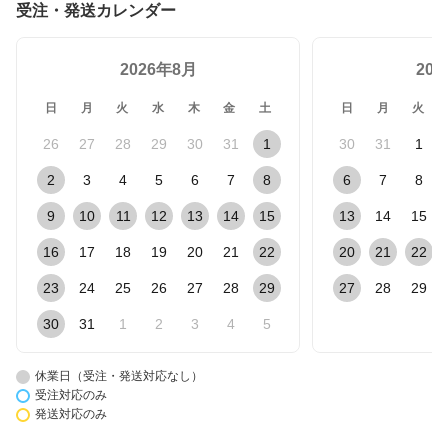
受注・発送カレンダー
2026年8月
20
日
月
火
水
木
金
土
日
月
火
26
27
28
29
30
31
1
30
31
1
2
3
4
5
6
7
8
6
7
8
9
10
11
12
13
14
15
13
14
15
16
17
18
19
20
21
22
20
21
22
23
24
25
26
27
28
29
27
28
29
30
31
1
2
3
4
5
休業日（受注・発送対応なし）
受注対応のみ
発送対応のみ