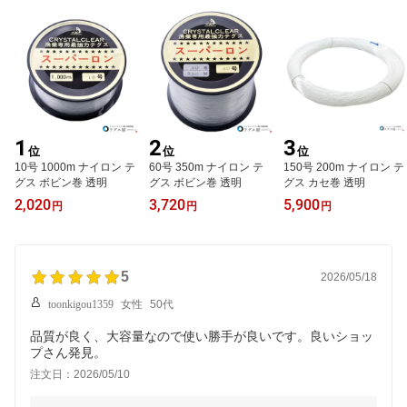
1
2
3
位
位
位
10号 1000m ナイロン テ
60号 350m ナイロン テ
150号 200m ナイロン テ
グス ボビン巻 透明
グス ボビン巻 透明
グス カセ巻 透明
2,020
3,720
5,900
円
円
円
5
2026/05/18
toonkigou1359
女性
50代
品質が良く、大容量なので使い勝手が良いです。良いショッ
プさん発見。
注文日：2026/05/10