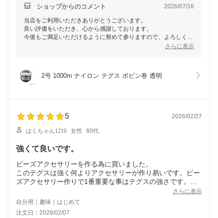
ショップからのコメント
2026/07/16
当店をご利用いただきありがとうございます。
良い評価をいただき、心から感謝しております。
今後もご満足いただけるように努めて参りますので、よろしくお
願い致します。
さらに表示
またのご利用お待ちいたしております。
2号 1000m ナイロン テグス ボビン巻 透明
5
2026/02/27
はくちゃん1216
女性
60代
強くて良いです。
ビーズアクセサリーを作る為に買いました。
このテグスは強く何よりアクセサリーが作り易いです。ビー
ズアクセサリー作りで1番重要な事はテグスの強さです。テ
グス次第で強いアクセサリーが出来るか決まります。アクセ
さらに表示
サリー作りが好きな人は買った方が良いです。
自分用｜趣味｜はじめて
注文日：2026/02/07