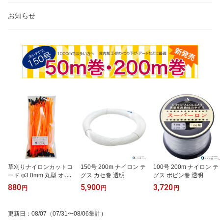
お知らせ
草刈りナイロンカットコ
150号 200m ナイロン テ
100号 200m ナイロン テ
ード φ3.0mm 丸型 オレ
グス カセ巻 透明
グス ボビン巻 透明
ンジ 50本入り 差込式替
880
5,900
3,720
円
円
円
コード
更新日
：
08/07
（07/31〜08/06集計）