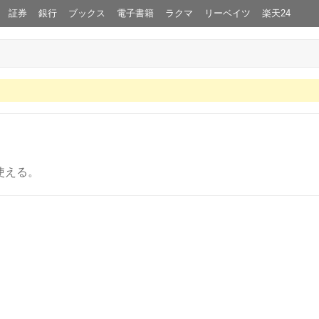
証券
銀行
ブックス
電子書籍
ラクマ
リーベイツ
楽天24
使える。