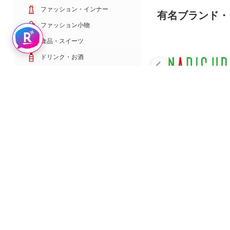
ファッション・インナー
有名ブランド・
ファッション小物
Rakuten AIで探す
食品・スイーツ
ドリンク・お酒
日用雑貨・キッチン用品
コスメ・健康・医薬品
キッズ・ベビー・玩具
家電・TV・カメラ
PC・スマホ・通信
スポーツ・ゴルフ
車・バイク
インテリア・寝具・収納
ペット・花・DIY工具
サービス・リフォーム