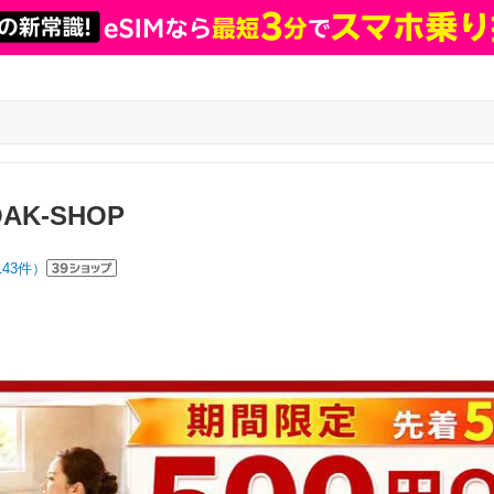
OAK-SHOP
143
件）