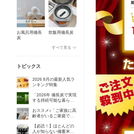
お風呂用備長
炊飯用備長炭
炭
すべて見る
トピックス
2026 8月の最新人気ラ
ンキング特集
「2026年 備長炭で実現
する持続可能な暮らし
とSDGs」
おススメ♪「ご家族に高
齢者がいるご家庭での
入浴に備長炭をお薦め
【必読！】ほとんどの
の理由」
人が知らない備蓄米を