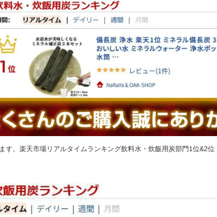
す。楽天市場リアルタイムランキング飲料水・炊飯用炭部門1位&2位 全て独占