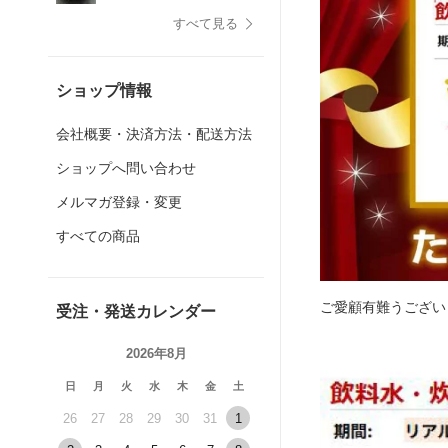
美味しく変える炊飯用
すべて見る
備長炭の秘密
ショップ情報
会社概要・決済方法・配送方法
ショップへ問い合わせ
メルマガ登録・変更
すべての商品
ご愛顧有難うございま
受注・発送カレンダー
2026年8月
日
月
火
水
木
金
土
26
27
28
29
30
31
1