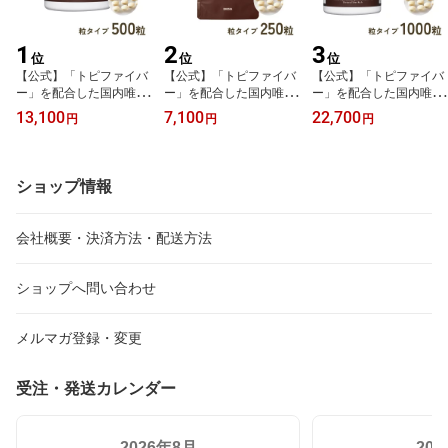
1
2
3
位
位
位
【公式】「トピファイバ
【公式】「トピファイバ
【公式】「トピファイバ
ー」を配合した国内唯一
ー」を配合した国内唯一
ー」を配合した国内唯一
のサプリメント『トピの
のサプリメント『トピの
のサプリメント『トピの
13,100
7,100
22,700
円
円
円
チカラ』無農薬 有機栽培
チカラ』無農薬 有機栽培
チカラ』無農薬 有機栽培
のドイツ産菊芋を凝縮
のドイツ産菊芋を凝縮
のドイツ産菊芋を凝縮
圧倒的なイヌリン含有量
圧倒的なイヌリン含有量
圧倒的なイヌリン含有量
で 糖を気にしない毎日へ
で 糖を気にしない毎日へ
で 糖を気にしない毎日へ
ショップ情報
送料無料500粒
送料無料250粒 ゆうパ
送料無料1000粒
ケット発送
会社概要・決済方法・配送方法
ショップへ問い合わせ
メルマガ登録・変更
受注・発送カレンダー
2026年8月
20