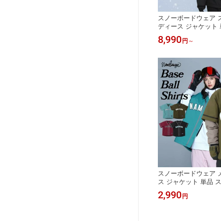
スノーボードウェア 
ディース ジャケット 
ェア スノボ ウェア 
8,990
円
～
スノー ウェア ウエア
いい 上 スノーボード
ドア 保温 中綿 撥水 
水 ICJ-815MB/ CJ-
スノーボードウェア 
ス ジャケット 単品 
ウェア ウエア スノー
2,990
円
ベースボールシャツ nam
ームレスエイジ age-8