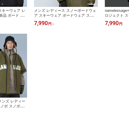
スキーウェア レ
メンズ レディース スノーボードウェ
namelessag
単品 ボード ウ
ア スキーウェア ボードウェア スノボ
ロジェクト ス
スノボー ウェア
ウェア ジャケット 単品 スノーボード
ズ レディース
7,990
7,990
円
～
円
 おしゃれ かわ
スノボー スキー スノーウェア ビッグ
ボードウェア 
 スキー アウト
シルエット ルーズシルエット ベンチ
ア スノボ ウ
防風 防寒 着 耐
レーション namelessage/ネームレス
ボー スキー 
816M 《LDY》
エイジ age-775ST 《MDW》
ェア age-77
メンズ レディー
スノボ スノボー
ボード スキー
elessage/ネ
14 《MDW》