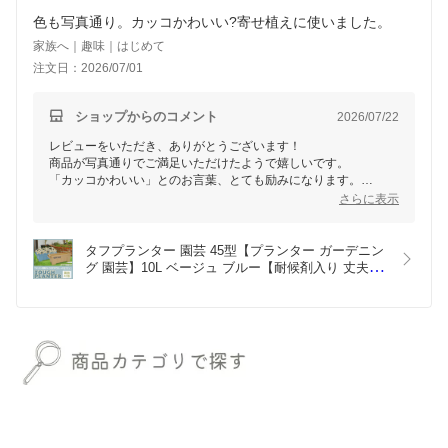
色も写真通り。カッコかわいい?寄せ植えに使いました。
家族へ｜趣味｜はじめて
注文日：2026/07/01
ショップからのコメント
2026/07/22
レビューをいただき、ありがとうございます！
商品が写真通りでご満足いただけたようで嬉しいです。
「カッコかわいい」とのお言葉、とても励みになります。
寄せ植えに使っていただけたとのこと、素敵なアレンジになった
さらに表示
のではないでしょうか。
今後ともどうぞよろしくお願いいたします。
タフプランター 園芸 45型【プランター ガーデニン
グ 園芸】10L ベージュ ブルー【耐候剤入り 丈夫 軽
量 運びやすい 排水穴付き 上げ底 スノコ不要 初心
者 花 観葉植物 寄せ植え 庭 ベランダガーデニング 
角型】