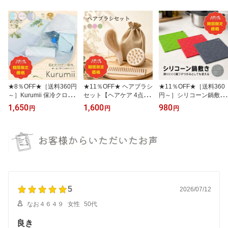
型 角型】
★8％OFF★［送料360円
★11％OFF★ ヘアブラシ
★11％OFF★［送料360
～］Kurumii 保冷クロス
セット【ヘアケア 4点セ
円～］シリコーン鍋敷き
【包むだけ 簡単保冷】
ット】麦わら配合 ナチュ
【耐熱200°C 鍋フタつか
1,650
1,600
980
円
円
円
約55×55cm 保冷 ランチ
ラル テイスト【ヘアブラ
み 滑り止め】 18cm×18c
クロス お弁当 ペットボ
シ スカルプブラシ 粗目
m 厚さ4mm 【フック穴
トル アイス 買い物 エコ
コーム 巾着ポーチ付き 3
付き 丸洗いOK キッチン
バッグ キャンプ
色展開頭皮ケア 濡れ髪】
用品 おしゃれ】
5
2026/07/12
なお４６４９
女性
50代
良き