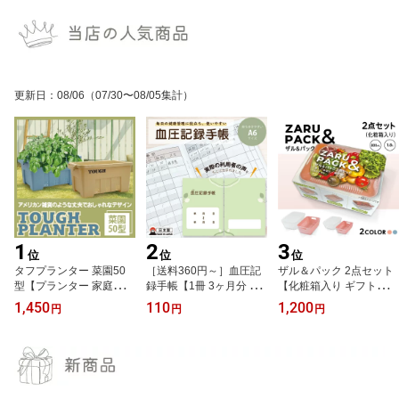
い 排水穴付き 上げ底 ス
ジ】グリーン
し活 ぬいぐるみ用 ミニ
ノコ不要 支柱穴付き 野
チュア 撮影 小物 猫耳 黒
菜栽培 トマト きゅうり
猫 ぬい マイ推し部 日本
ナス 庭 ベランダ菜園 大
製】
型 角型】
更新日
：
08/06
（07/30〜08/05集計）
1
2
3
位
位
位
タフプランター 菜園50
［送料360円～］血圧記
ザル＆パック 2点セット
型【プランター 家庭菜園
録手帳【1冊 3ヶ月分 使
【化粧箱入り ギフト対
ガーデニング 園芸】30L
いやすい 見開き1週間分
応】800mL&1.8L 各1個
1,450
110
1,200
円
円
円
ベージュ ブルー【耐候剤
朝夜別 通院 健康管理 健
入り 【贈り物 プレゼン
入り 丈夫 軽量 運びやす
康習慣 体調管理 32ペー
ト 新生活 引越し祝い 保
い 排水穴付き 上げ底 ス
ジ】グリーン
存容器 ザル付き 日本製
ノコ不要 支柱穴付き 野
銀イオン 抗菌 レンジ対
菜栽培 トマト きゅうり
応 冷凍保存 オクト】
ナス 庭 ベランダ菜園 大