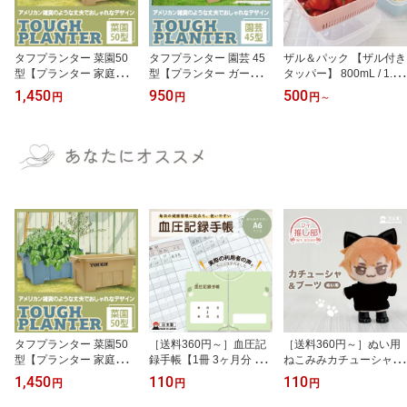
タフプランター 菜園50
タフプランター 園芸 45
ザル＆パック 【ザル付き
型【プランター 家庭菜園
型【プランター ガーデニ
タッパー】 800mL / 1.2L
ガーデニング 園芸】30L
ング 園芸】10L ベージュ
/ 1.8L【脚付きザル 食品
1,450
950
500
円
円
円
～
ベージュ ブルー【耐候剤
ブルー【耐候剤入り 丈夫
保存容器 単品 抗菌 電子
入り 丈夫 軽量 運びやす
軽量 運びやすい 排水穴
レンジ対応 冷凍保存 下
い 排水穴付き 上げ底 ス
付き 上げ底 スノコ不要
ごしらえ 温野菜 離乳食
ノコ不要 支柱穴付き 野
初心者 花 観葉植物 寄せ
スタッキング 衛生的 日
菜栽培 トマト きゅうり
植え 庭 ベランダガーデ
本製】
ナス 庭 ベランダ菜園 大
ニング 角型】
型 角型】
タフプランター 菜園50
［送料360円～］血圧記
［送料360円～］ぬい用
型【プランター 家庭菜園
録手帳【1冊 3ヶ月分 使
ねこみみカチューシャ＆
ガーデニング 園芸】30L
いやすい 見開き1週間分
ブーツ【ぬい活 アクセサ
1,450
110
110
円
円
円
ベージュ ブルー【耐候剤
朝夜別 通院 健康管理 健
リー】ブラック【自立す
入り 丈夫 軽量 運びやす
康習慣 体調管理 32ペー
る 肉球ブーツ グッズ 推