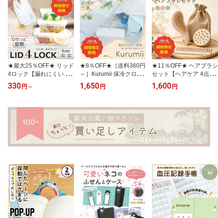
★最大25％OFF★ リッド
★8％OFF★［送料360円
★11％OFF★ ヘアブラシ
4ロック【漏れにくい 密
～］Kurumii 保冷クロス
セット【ヘアケア 4点セ
閉容器】300/450/630/85
【包むだけ 簡単保冷】
ット】麦わら配合 ナチュ
330
1,650
1,600
円
～
円
円
0mL【お弁当箱 4点ロッ
約55×55cm 保冷 ランチ
ラル テイスト【ヘアブラ
ク タッパー パッキン一
クロス お弁当 ペットボ
シ スカルプブラシ 粗目
体型 洗いやすい 冷凍OK
トル アイス 買い物 エコ
コーム 巾着ポーチ付き 3
食洗機対応 レンジ対応
バッグ キャンプ
色展開頭皮ケア 濡れ髪】
作り置き おかず ストッ
ク】