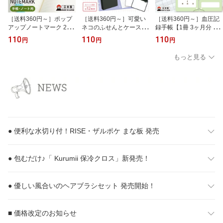
［送料360円～］ポップ
［送料360円～］可愛い
［送料360円～］血圧記
アップノートマーク 2枚
ネコのふせんとケース
録手帳【1冊 3ヶ月分 使
組 【自動ではさまる し
【かわいい 付箋 クリッ
いやすい 見開き1週間分
110
110
110
円
円
円
おり】サメ トラ オオカ
プ付きケース メモ 黒猫
朝夜別 通院 健康管理 健
ミ 【しおり 手帳 ノート
白猫 トラ猫 ブラック ホ
康習慣 体調管理 32ペー
もっと見る
180度開く ブックマーク
ワイト グレー】
ジ】グリーン
動物 アニマル 読書 文房
具 ステーショナリー 事
務用品 勉強 日本製】
● 便利な水切り付！RISE・ザルポケ まな板 発売
● 包むだけ♪「 Kurumii 保冷クロス」新発売！
● 優しい風合いのヘアブラシセット 発売開始！
■ 価格改定のお知らせ