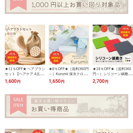
★11％OFF★ ヘアブラシ
★8％OFF★［送料360円
★18％OFF★［送料360
セット【ヘアケア 4点セ
～］Kurumii 保冷クロス
円～］シリコーン鍋敷き
ット】麦わら配合 ナチュ
【包むだけ 簡単保冷】
3色セット 【全色セット
1,600
1,650
2,700
円
円
円
ラル テイスト【ヘアブラ
約55×55cm 保冷 ランチ
耐熱200°C 鍋つかみ 滑
シ スカルプブラシ 粗目
クロス お弁当 ペットボ
り止め】 18cm×18cm 厚
コーム 巾着ポーチ付き 3
トル アイス 買い物 エコ
さ4mm 【フック穴付き
色展開頭皮ケア 濡れ髪】
バッグ キャンプ
丸洗いOK おしゃれ】