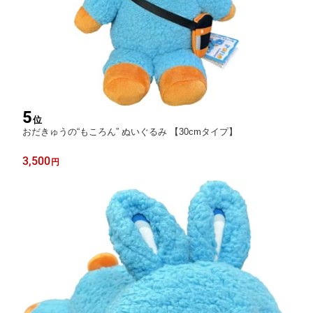
5
位
おだきゅうの“もころん” ぬいぐるみ 【30cmタイプ】
3,500
円