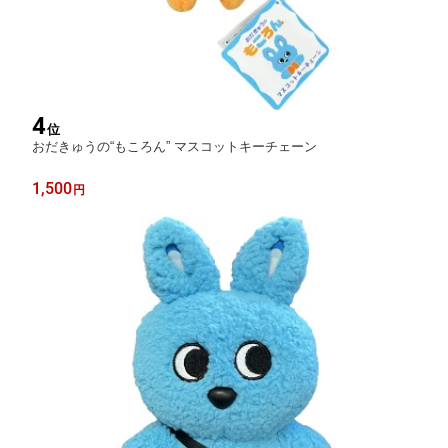
4
位
おだきゅうの“もころん” マスコットキーチェーン
1,500
円