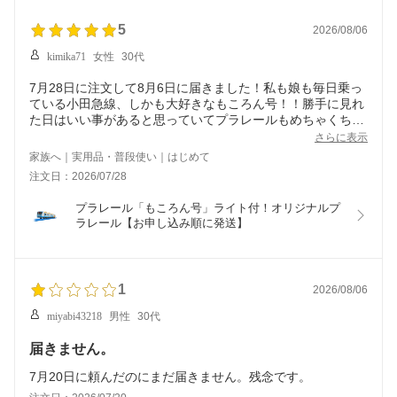
5
2026/08/06
kimika71
女性
30代
7月28日に注文して8月6日に届きました！私も娘も毎日乗っ
ている小田急線、しかも大好きなもころん号！！勝手に見れ
た日はいい事があると思っていてプラレールもめちゃくちゃ
可愛いです(^-^)娘も大喜びでした！
さらに表示
家族へ｜実用品・普段使い｜はじめて
注文日：2026/07/28
プラレール「もころん号」ライト付！オリジナルプ
ラレール【お申し込み順に発送】
1
2026/08/06
miyabi43218
男性
30代
届きません。
7月20日に頼んだのにまだ届きません。残念です。