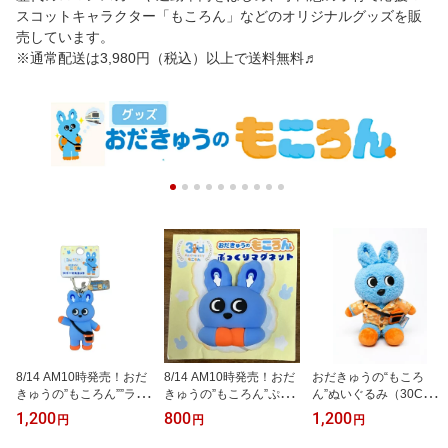
スコットキャラクター「もころん」などのオリジナルグッズを販
売しています。
※通常配送は3,980円（税込）以上で送料無料♬
8/14 AM10時発売！おだ
8/14 AM10時発売！おだ
おだきゅうの“もころ
きゅうの”もころん””ラバ
きゅうの”もころん”ぷっ
ん”ぬいぐるみ（30Cmタ
ーマスコットキーホルダ
くりマグネット【お申込
イプ）用アロハシャツ※
1,200
800
1,200
円
円
円
ー【お申込み順に発送】
み順に発送】
ぬいぐるみは別売りとな
ります。