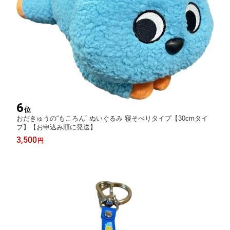
6
位
おだきゅうの“もころん” ぬいぐるみ 寝そべりタイプ【30cmタイ
プ】【お申込み順に発送】
3,500
円