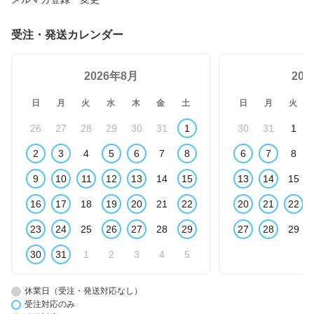
受注・発送カレンダー
2026年8月
20
日
月
火
水
木
金
土
日
月
火
26
27
28
29
30
31
1
30
31
1
2
3
4
5
6
7
8
6
7
8
9
10
11
12
13
14
15
13
14
15
16
17
18
19
20
21
22
20
21
22
23
24
25
26
27
28
29
27
28
29
30
31
1
2
3
4
5
休業日（受注・発送対応なし）
受注対応のみ