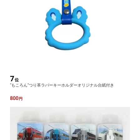
7
位
”もころん”つり革ラバーキーホルダーオリジナル台紙付き
800
円