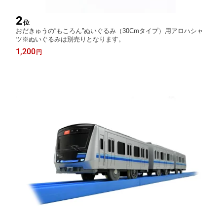
2
位
おだきゅうの“もころん”ぬいぐるみ（30Cmタイプ）用アロハシャ
ツ※ぬいぐるみは別売りとなります。
1,200
円