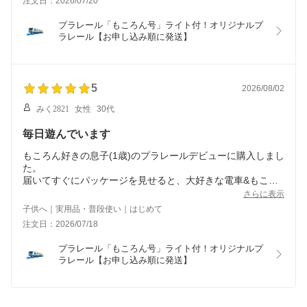
注文日：2026/07/20
プラレール「もころん号」ライト付！オリジナルプ
ラレール【お申し込み順に発送】
5
2026/08/02
みく2821
女性
30代
毎日遊んでいます
もころん好きの息子(1歳)のプラレールデビューに購入しまし
た。
届いてすぐにパッケージを見せると、大好きな電車&もころ
んの組み合わせに大興奮！毎日遊び、寝る時も一緒。家にあ
さらに表示
るおもちゃの中で、一番のお気に入りです。長く楽しんでく
子供へ｜実用品・普段使い｜はじめて
れたらと思います。
注文日：2026/07/18
プラレール「もころん号」ライト付！オリジナルプ
ラレール【お申し込み順に発送】