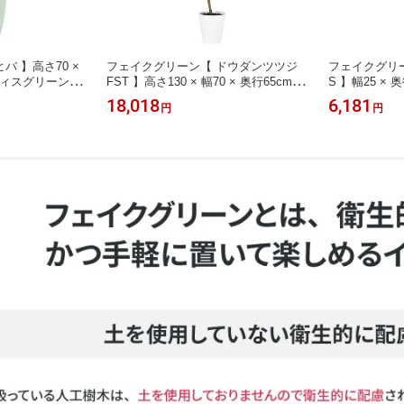
バ 】高さ70 ×
フェイクグリーン【 ドウダンツツジ
フェイクグリ
オフィスグリーン 観
FST 】高さ130 × 幅70 × 奥行65cmオ
S 】幅25 × 
観葉植物 大型
フィスグリーン 観葉植物 フェイク 人
スグリーン 観
18,018
6,181
円
円
転祝い 新築祝い
工観葉植物 大型 開業祝い 開店祝い
葉植物 卓上 
移転祝い 新築祝い 贈り物 おしゃれ
祝い 新築祝い