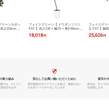
グリーンカポッ
フェイクグリーン【 ドウダンツツジ
フェイクグリ
× 高さ150cmオフ
FST 】高さ130 × 幅70 × 奥行65cmオ
立 FST 】幅80
 フェイク 人工
フィスグリーン 観葉植物 フェイク 人
mオフィスグリ
18,018
25,626
円
円
い 開店祝い 移
工観葉植物 大型 開業祝い 開店祝い
ク 人工観葉植
物 おしゃれ
移転祝い 新築祝い 贈り物 おしゃれ
祝い 移転祝い
ゃれ
の取り組み
安心してお買い物いただくために
楽天の
市場では、クレジッ
楽天独自のガイドラインを設け、違反がない
楽天は、すべての
て送信されます。
かを日々パトロールしています。
を目指します。