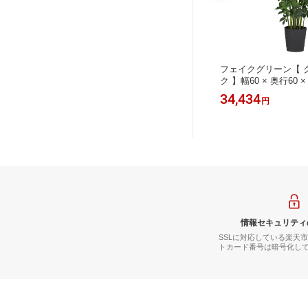
ラ 】幅
フェイクグリーン【 エバーフレッシ
フェイクグリーン【 
オフィスグリ
ュ FST 】幅60 × 奥行60 × 高さ120c
ク 】幅60 × 奥行60 
工観葉植物
mオフィスグリーン 観葉植物 フェイ
ィスグリーン 観葉植物
24,825
34,434
円
円
祝い 新
ク 人工観葉植物 大型 開業祝い 開店
観葉植物 大型 開業祝
祝い 移転祝い 新築祝い 贈り物 おし
転祝い 新築祝い 贈り
ゃれ
情報セキュリティ
SSLに対応している楽天
トカード番号は暗号化し