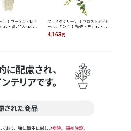
ーン【 ブーゲンビレア
フェイクグリーン【 フロストアイビ
フェイ
奥行25 × 高さ40cmオフィ
ーハンギング 】幅40 × 奥行25 × 長さ
スボール
葉植物 フェイク 人工観
80cmオフィスグリーン 観葉植物 フェ
m（長
4,163
6,27
円
開業祝い 開店祝い 移転
イク 人工観葉植物 装飾 アレンジ お
葉植物
 贈り物 おしゃれ
しゃれ 吊る 巻く 置く つける
アレン
ける