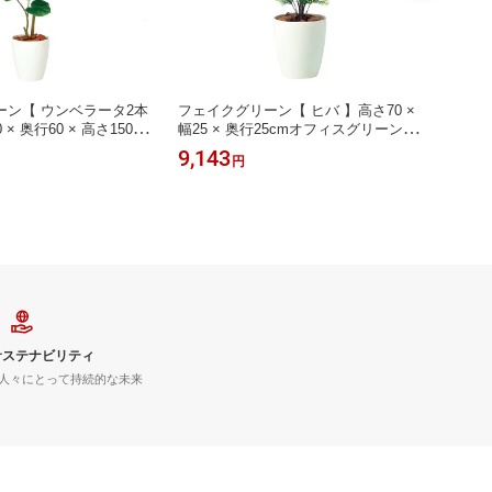
ーン【 ウンベラータ2本
フェイクグリーン【 ヒバ 】高さ70 ×
フェイ
 × 奥行60 × 高さ150c
幅25 × 奥行25cmオフィスグリーン 観
ベ プラ
ーン 観葉植物 フェイ
葉植物 フェイク 人工観葉植物 大型
10c
9,143
28,8
円
物 大型 開業祝い 開店
開業祝い 開店祝い 移転祝い 新築祝い
イク 
 新築祝い 贈り物 おし
贈り物 おしゃれ
店祝い
しゃれ
サステナビリティ
人々にとって持続的な未来