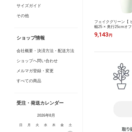
サイズガイド
その他
シダ モ
フェイクグリーン【 サンスベリア 】
フェイクグリーン【 ヒ
長さ25c
幅40 × 奥行40 × 高さ75cmオフィスグ
幅25 × 奥行25cm
ーン 観
リーン 観葉植物 フェイク 人工観葉植
葉植物 フェイク 人工
19,620
9,143
円
円
物 装飾
物 大型 開業祝い 開店祝い 移転祝い
開業祝い 開店祝い 移
ショップ情報
置く つ
新築祝い 贈り物 おしゃれ
贈り物 おしゃれ
会社概要・決済方法・配送方法
ショップへ問い合わせ
メルマガ登録・変更
すべての商品
受注・発送カレンダー
2026年8月
日
月
火
水
木
金
土