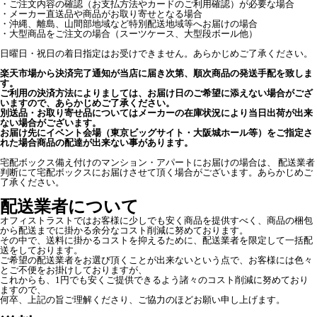
・ご注文内容の確認（お支払方法やカードのご利用確認）が必要な場合
・メーカー直送品や商品がお取り寄せとなる場合
・沖縄、離島、山間部地域など特別配送地域等へお届けの場合
・大型商品をご注文の場合（スーツケース、大型段ボール他）
日曜日・祝日の着日指定はお受けできません。あらかじめご了承ください。
楽天市場から決済完了通知が当店に届き次第、順次商品の発送手配を致しま
す。
ご利用の決済方法によりましては、お届け日のご希望に添えない場合がござ
いますので、あらかじめご了承ください。
別送品・お取り寄せ品についてはメーカーの在庫状況により当日出荷が出来
ない場合がございます。
お届け先にイベント会場（東京ビッグサイト・大阪城ホール等）をご指定さ
れた場合商品の配達が出来ない事があります。
宅配ボックス備え付けのマンション・アパートにお届けの場合は、 配送業者
判断にて宅配ボックスにお届けさせて頂く場合がございます。あらかじめご
了承ください。
配送業者について
オフィストラストではお客様に少しでも安く商品を提供すべく、商品の梱包
から配送までに掛かる余分なコスト削減に努めております。
その中で、送料に掛かるコストを抑えるために、配送業者を限定して一括配
送をしております。
ご希望の配送業者をお選び頂くことが出来ないという点で、お客様には色々
とご不便をお掛けしておりますが、
これからも、1円でも安くご提供できるよう諸々のコスト削減に努めており
ますので、
何卒、上記の旨ご理解くださり、ご協力のほどお願い申し上げます。