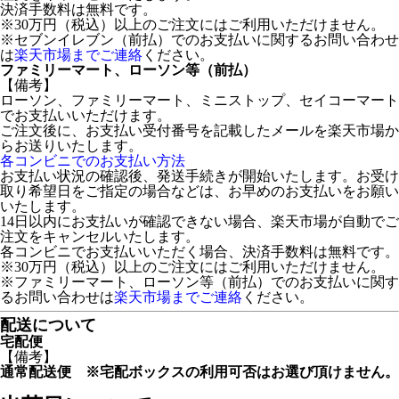
決済手数料は無料です。
※30万円（税込）以上のご注文にはご利用いただけません。
※セブンイレブン（前払）でのお支払いに関するお問い合わせ
は
楽天市場までご連絡
ください。
ファミリーマート、ローソン等（前払）
【備考】
ローソン、ファミリーマート、ミニストップ、セイコーマート
でお支払いいただけます。
ご注文後に、お支払い受付番号を記載したメールを楽天市場か
らお送りいたします。
各コンビニでのお支払い方法
お支払い状況の確認後、発送手続きが開始いたします。お受け
取り希望日をご指定の場合などは、お早めのお支払いをお願い
いたします。
14日以内にお支払いが確認できない場合、楽天市場が自動でご
注文をキャンセルいたします。
各コンビニでお支払いいただく場合、決済手数料は無料です。
※30万円（税込）以上のご注文にはご利用いただけません。
※ファミリーマート、ローソン等（前払）でのお支払いに関す
るお問い合わせは
楽天市場までご連絡
ください。
配送について
宅配便
【備考】
通常配送便 ※宅配ボックスの利用可否はお選び頂けません。