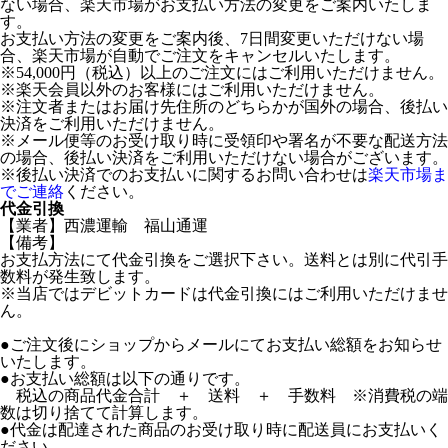
ない場合、楽天市場がお支払い方法の変更をご案内いたしま
す。
お支払い方法の変更をご案内後、7日間変更いただけない場
合、楽天市場が自動でご注文をキャンセルいたします。
※54,000円（税込）以上のご注文にはご利用いただけません。
※楽天会員以外のお客様にはご利用いただけません。
※注文者またはお届け先住所のどちらかが国外の場合、後払い
決済をご利用いただけません。
※メール便等のお受け取り時に受領印や署名が不要な配送方法
の場合、後払い決済をご利用いただけない場合がございます。
※後払い決済でのお支払いに関するお問い合わせは
楽天市場ま
でご連絡
ください。
代金引換
【業者】西濃運輸 福山通運
【備考】
お支払方法にて代金引換をご選択下さい。送料とは別に代引手
数料が発生致します。
※当店ではデビットカードは代金引換にはご利用いただけませ
ん。
●ご注文後にショップからメールにてお支払い総額をお知らせ
いたします。
●お支払い総額は以下の通りです。
税込の商品代金合計 ＋ 送料 ＋ 手数料 ※消費税の端
数は切り捨てて計算します。
●代金は配達された商品のお受け取り時に配送員にお支払いく
ださい。