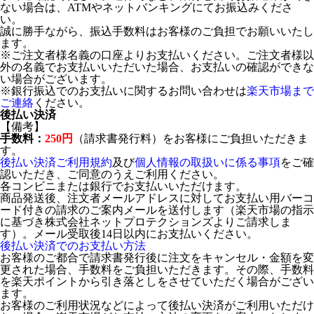
ない場合は、ATMやネットバンキングにてお振込みくださ
い。
誠に勝手ながら、振込手数料はお客様のご負担でお願いいたし
ます。
※ご注文者様名義の口座よりお支払いください。ご注文者様以
外の名義でお支払いいただいた場合、お支払いの確認ができな
い場合がございます。
※銀行振込でのお支払いに関するお問い合わせは
楽天市場まで
ご連絡
ください。
後払い決済
【備考】
手数料：
250円
（請求書発行料）をお客様にご負担いただきま
す。
後払い決済ご利用規約
及び
個人情報の取扱いに係る事項
をご確
認いただき、ご同意のうえご利用ください。
各コンビニまたは銀行でお支払いいただけます。
商品発送後、注文者メールアドレスに対してお支払い用バーコ
ード付きの請求のご案内メールを送付します（楽天市場の指示
に基づき株式会社ネットプロテクションズよりご請求しま
す）。メール受取後14日以内にお支払いください。
後払い決済でのお支払い方法
お客様のご都合で請求書発行後に注文をキャンセル・金額を変
更された場合、手数料をご負担いただきます。その際、手数料
を楽天ポイントから引き落としをさせていただく場合がござい
ます。
お客様のご利用状況などによって後払い決済がご利用いただけ