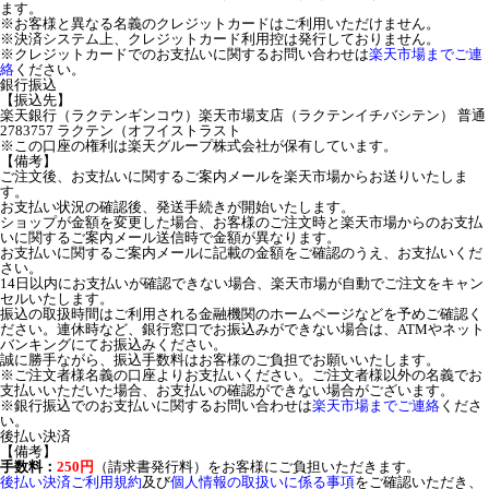
ます。
※お客様と異なる名義のクレジットカードはご利用いただけません。
※決済システム上、クレジットカード利用控は発行しておりません。
※クレジットカードでのお支払いに関するお問い合わせは
楽天市場までご連
絡
ください。
銀行振込
【振込先】
楽天銀行（ラクテンギンコウ）楽天市場支店（ラクテンイチバシテン） 普通
2783757 ラクテン（オフイストラスト
※この口座の権利は楽天グループ株式会社が保有しています。
【備考】
ご注文後、お支払いに関するご案内メールを楽天市場からお送りいたしま
す。
お支払い状況の確認後、発送手続きが開始いたします。
ショップが金額を変更した場合、お客様のご注文時と楽天市場からのお支払
いに関するご案内メール送信時で金額が異なります。
お支払いに関するご案内メールに記載の金額をご確認のうえ、お支払いくだ
さい。
14日以内にお支払いが確認できない場合、楽天市場が自動でご注文をキャン
セルいたします。
振込の取扱時間はご利用される金融機関のホームページなどを予めご確認く
ださい。連休時など、銀行窓口でお振込みができない場合は、ATMやネット
バンキングにてお振込みください。
誠に勝手ながら、振込手数料はお客様のご負担でお願いいたします。
※ご注文者様名義の口座よりお支払いください。ご注文者様以外の名義でお
支払いいただいた場合、お支払いの確認ができない場合がございます。
※銀行振込でのお支払いに関するお問い合わせは
楽天市場までご連絡
くださ
い。
後払い決済
【備考】
手数料：
250円
（請求書発行料）をお客様にご負担いただきます。
後払い決済ご利用規約
及び
個人情報の取扱いに係る事項
をご確認いただき、