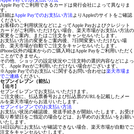
Apple Payでご利用できるカードは発行会社によって異なりま
す。
詳細は
Apple Payでのお支払い方法
よりAppleのサイトをご確認
ください。
お客様のご利用状況などによってApple Payおよびクレジット
カードがご利用いただけない場合、楽天市場がお支払い方法の
変更をご案内、またはご注文をキャンセルいたします。
お支払い方法の変更をご案内後、7日間変更いただけない場
合、楽天市場が自動でご注文をキャンセルいたします。
iPhone以外の端末からのご購入時はApple Payをご利用いただく
ことができません。
その他、ショップの設定状況やご注文時の選択内容などによっ
て、Apple Payがご利用いただけない場合がございます。
※Apple Payでのお支払いに関するお問い合わせは
楽天市場ま
でご連絡
ください。
セブンイレブン（前払）
【備考】
セブンイレブンでお支払いいただけます。
ご注文後に、払込票番号および払込票のURLを記載したメー
ルを楽天市場からお送りいたします。
セブンイレブンでのお支払い方法
お支払い状況の確認後、発送手続きが開始いたします。お受け
取り希望日をご指定の場合などは、お早めのお支払いをお願い
いたします。
14日以内にお支払いが確認できない場合、楽天市場が自動でご
注文をキャンセルいたします。