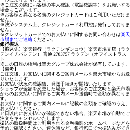
※ご注文の際にお客様の本人確認（電話確認等）をお願いする
場合もございます。
※お客様と異なる名義のクレジットカードはご利用いただけま
せん。
※決済システム上、クレジットカード利用控は発行しておりま
せん。
※クレジットカードでのお支払いに関するお問い合わせは
楽天
市場までご連絡
ください。
銀行振込
【振込先】楽天銀行（ラクテンギンコウ）楽天市場支店（ラク
テンイチバシテン） 普通 2783757 ラクテン（オフイストラス
ト
※この口座の権利は楽天グループ株式会社が保有しています。
【備考】
ご注文後、お支払いに関するご案内メールを楽天市場からお送
りいたします。
お支払い状況の確認後、発送手続きが開始いたします。
ショップが金額を変更した場合、お客様のご注文時と楽天市場
からのお支払いに関するご案内メール送信時で金額が異なりま
す。
お支払いに関するご案内メールに記載の金額をご確認のうえ、
お支払いください。
14日以内にお支払いが確認できない場合、楽天市場が自動でご
注文をキャンセルいたします。
振込の取扱時間はご利用される金融機関のホームページなどを
予めご確認ください。連休時など、銀行窓口でお振込みができ