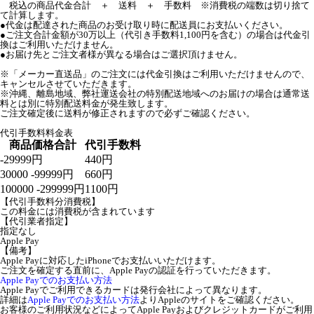
税込の商品代金合計 ＋ 送料 ＋ 手数料 ※消費税の端数は切り捨て
て計算します。
●代金は配達された商品のお受け取り時に配送員にお支払いください。
●ご注文合計金額が30万以上（代引き手数料1,100円を含む）の場合は代金引
換はご利用いただけません。
●お届け先とご注文者様が異なる場合はご選択頂けません。
※「メーカー直送品」のご注文には代金引換はご利用いただけませんので、
キャンセルさせていただきます。
※沖縄、離島地域、弊社運送会社の特別配送地域へのお届けの場合は通常送
料とは別に特別配送料金が発生致します。
ご注文確定後に送料が修正されますので必ずご確認ください。
代引手数料料金表
商品価格合計
代引手数料
-29999円
440円
30000 -99999円
660円
100000 -299999円
1100円
【代引手数料分消費税】
この料金には消費税が含まれています
【代引業者指定】
指定なし
Apple Pay
【備考】
Apple Payに対応したiPhoneでお支払いいただけます。
ご注文を確定する直前に、Apple Payの認証を行っていただきます。
Apple Payでのお支払い方法
Apple Payでご利用できるカードは発行会社によって異なります。
詳細は
Apple Payでのお支払い方法
よりAppleのサイトをご確認ください。
お客様のご利用状況などによってApple Payおよびクレジットカードがご利用