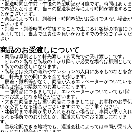
・配送時間は午前・午後の希望明記が可能です。時間はあくま
で希望となります。当日の配送状況等により時間が前後するこ
とがございます。
・商品によっては、到着日・時間希望がお受けできない場合が
ございます。
・到着日・到着時間が前後することで生じるお客様の損害につ
きましては、当店では責任を負いかねますでの予めご了承くだ
さい。
商品のお受渡しについて
・商品は原則として軒先渡し（玄関先での受け渡し）です。
ビルの２階など階段の上がり降りが必要な場合は原則として
１階でのお渡しになります。
・階段とは公共の道路やマンションの入口にあるものなどを含
む、軒先までの間にある全てを指します。
段差・難所等がなく、商品が入るエレベーターがついている
場合は指定の階数でのお渡しになります。
一部商品につきましては、エレベーターがついていても1階
でのお渡しになる場合がございます。
・大きな商品または重い商品につきましては、お客様のお手伝
いが必要となる場合がございますので、ご了承ください。
・建物前まで車両が乗り入れられない場合は、車両が乗り入れ
られる場所でのお引渡しか、配送支店でのお引渡しになりま
す。
普段宅配できる地域でも、運送会社によっては車両が乗り入
れられない場合がございます。