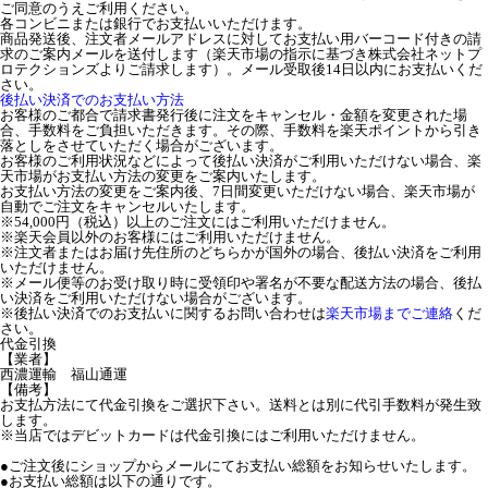
ご同意のうえご利用ください。
各コンビニまたは銀行でお支払いいただけます。
商品発送後、注文者メールアドレスに対してお支払い用バーコード付きの請
求のご案内メールを送付します（楽天市場の指示に基づき株式会社ネットプ
ロテクションズよりご請求します）。メール受取後14日以内にお支払いくだ
さい。
後払い決済でのお支払い方法
お客様のご都合で請求書発行後に注文をキャンセル・金額を変更された場
合、手数料をご負担いただきます。その際、手数料を楽天ポイントから引き
落としをさせていただく場合がございます。
お客様のご利用状況などによって後払い決済がご利用いただけない場合、楽
天市場がお支払い方法の変更をご案内いたします。
お支払い方法の変更をご案内後、7日間変更いただけない場合、楽天市場が
自動でご注文をキャンセルいたします。
※54,000円（税込）以上のご注文にはご利用いただけません。
※楽天会員以外のお客様にはご利用いただけません。
※注文者またはお届け先住所のどちらかが国外の場合、後払い決済をご利用
いただけません。
※メール便等のお受け取り時に受領印や署名が不要な配送方法の場合、後払
い決済をご利用いただけない場合がございます。
※後払い決済でのお支払いに関するお問い合わせは
楽天市場までご連絡
くだ
さい。
代金引換
【業者】
西濃運輸 福山通運
【備考】
お支払方法にて代金引換をご選択下さい。送料とは別に代引手数料が発生致
します。
※当店ではデビットカードは代金引換にはご利用いただけません。
●ご注文後にショップからメールにてお支払い総額をお知らせいたします。
●お支払い総額は以下の通りです。