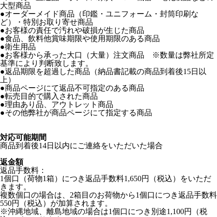
大型商品
●オーダーメイド商品（印鑑・ユニフォーム・封筒印刷な
ど）・特別お取り寄せ商品
●お客様の責任で汚れや破損が生じた商品
●食品、飲料他賞味期限や使用期限のある商品
●衛生用品
●お客様から承った大口（大量）注文商品 ※数量は弊社所定
基準により判断致します。
●返品期限を超過した商品（納品書記載の商品到着後15日以
上）
●商品ページにて返品不可指定のある商品
●転売目的で購入された商品
●理由あり品、アウトレット商品
●その他弊社が商品ページにて指定する商品
対応可能期間
商品到着後14日以内にご連絡をいただいた場合
返金額
返品手数料：
1個口（荷物1箱）につき返品手数料1,650円（税込）をいただ
きます。
複数個口の場合は、2箱目のお荷物から1個口につき返品手数料
550円（税込）が加算されます。
※沖縄地域、離島地域の場合は1個口につき別途1,100円（税