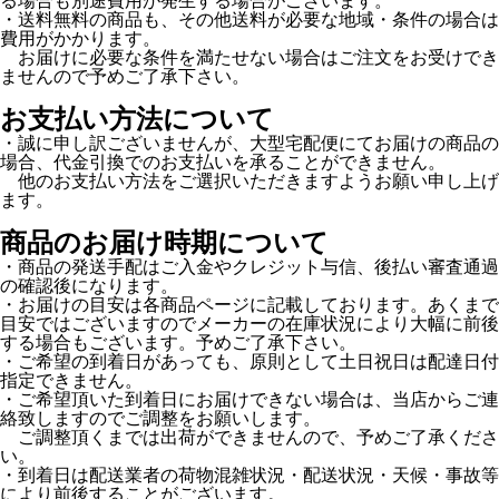
る場合も別途費用が発生する場合がございます。
・送料無料の商品も、その他送料が必要な地域・条件の場合は
費用がかかります。
お届けに必要な条件を満たせない場合はご注文をお受けでき
ませんので予めご了承下さい。
お支払い方法について
・誠に申し訳ございませんが、大型宅配便にてお届けの商品の
場合、代金引換でのお支払いを承ることができません。
他のお支払い方法をご選択いただきますようお願い申し上げ
ます。
商品のお届け時期について
・商品の発送手配はご入金やクレジット与信、後払い審査通過
の確認後になります。
・お届けの目安は各商品ページに記載しております。あくまで
目安ではございますのでメーカーの在庫状況により大幅に前後
する場合もございます。予めご了承下さい。
・ご希望の到着日があっても、原則として土日祝日は配達日付
指定できません。
・ご希望頂いた到着日にお届けできない場合は、当店からご連
絡致しますのでご調整をお願いします。
ご調整頂くまでは出荷ができませんので、予めご了承くださ
い。
・到着日は配送業者の荷物混雑状況・配送状況・天候・事故等
により前後することがございます。