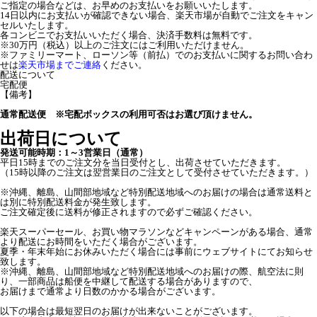
ご指定の場合などは、お早めのお支払いをお願いいたします。
14日以内にお支払いが確認できない場合、楽天市場が自動でご注文をキャン
セルいたします。
各コンビニでお支払いいただく場合、決済手数料は無料です。
※30万円（税込）以上のご注文にはご利用いただけません。
※ファミリーマート、ローソン等（前払）でのお支払いに関するお問い合わ
せは
楽天市場までご連絡
ください。
配送について
宅配便
【備考】
通常配送便 ※宅配ボックスの利用可否はお選び頂けません。
出荷日について
発送可能時期：1～3営業日（通常）
平日15時までのご注文分を当日受付とし、出荷させていただきます。
（15時以降のご注文は翌営業日のご注文として受付させていただきます。）
※沖縄、離島、山間部地域など特別配送地域へのお届けの場合は通常送料と
は別に特別配送料金が発生致します。
ご注文確定後に送料が修正されますので必ずご確認ください。
楽天スーパーセール、お買い物マラソンなどキャンペーンがある場合、通常
より配送にお時間をいただく場合がございます。
夏季・年末年始にお休みいただく場合には事前にウェブサイトにてお知らせ
致します。
※沖縄、離島、山間部地域など特別配送地域へのお届けの際、航空法に則
り、一部商品は船便を中継して配送する場合がありますので、
お届けまで通常より日数のかかる場合がございます。
以下の場合は最短翌日のお届けが出来ないことがございます。