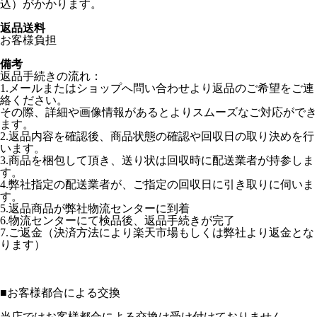
込）がかかります。
返品送料
お客様負担
備考
返品手続きの流れ：
1.メールまたはショップへ問い合わせより返品のご希望をご連
絡ください。
その際、詳細や画像情報があるとよりスムーズなご対応ができ
ます。
2.返品内容を確認後、商品状態の確認や回収日の取り決めを行
います。
3.商品を梱包して頂き、送り状は回収時に配送業者が持参しま
す。
4.弊社指定の配送業者が、ご指定の回収日に引き取りに伺いま
す。
5.返品商品が弊社物流センターに到着
6.物流センターにて検品後、返品手続きが完了
7.ご返金（決済方法により楽天市場もしくは弊社より返金とな
ります）
■
お客様都合による交換
当店ではお客様都合による交換は受け付けておりません。