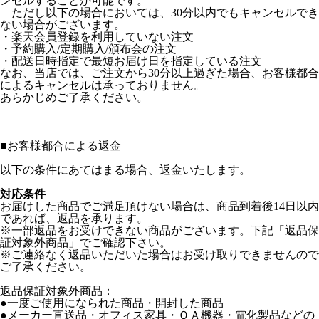
ンセルすることが可能です。
ただし以下の場合においては、30分以内でもキャンセルでき
ない場合がございます。
・楽天会員登録を利用していない注文
・予約購入/定期購入/頒布会の注文
・配送日時指定で最短お届け日を指定している注文
なお、当店では、ご注文から30分以上過ぎた場合、お客様都合
によるキャンセルは承っておりません。
あらかじめご了承ください。
■
お客様都合による返金
以下の条件にあてはまる場合、返金いたします。
対応条件
お届けした商品でご満足頂けない場合は、商品到着後14日以内
であれば、返品を承ります。
※一部返品をお受けできない商品がございます。下記「返品保
証対象外商品」でご確認下さい。
※ご連絡なく返品いただいた場合はお受け取りできませんので
ご了承ください。
返品保証対象外商品：
●一度ご使用になられた商品・開封した商品
●メーカー直送品・オフィス家具・ＯＡ機器・電化製品などの