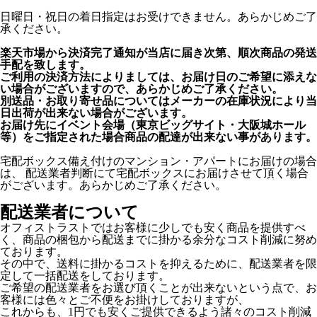
日曜日・祝日の着日指定はお受けできません。あらかじめご了
承ください。
楽天市場から決済完了通知が当店に届き次第、順次商品の発送
手配を致します。
ご利用の決済方法によりましては、お届け日のご希望に添えな
い場合がございますので、あらかじめご了承ください。
別送品・お取り寄せ品についてはメーカーの在庫状況により当
日出荷が出来ない場合がございます。
お届け先にイベント会場（東京ビッグサイト・大阪城ホール
等）をご指定された場合商品の配達が出来ない事があります。
宅配ボックス備え付けのマンション・アパートにお届けの場合
は、 配送業者判断にて宅配ボックスにお届けさせて頂く場合
がございます。あらかじめご了承ください。
配送業者について
オフィストラストではお客様に少しでも安く商品を提供すべ
く、商品の梱包から配送までに掛かる余分なコスト削減に努め
ております。
その中で、送料に掛かるコストを抑えるために、配送業者を限
定して一括配送をしております。
ご希望の配送業者をお選び頂くことが出来ないという点で、お
客様には色々とご不便をお掛けしておりますが、
これからも、1円でも安くご提供できるよう諸々のコスト削減