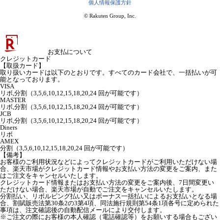
個人情報保護方針
© Rakuten Group, Inc.
お支払について
クレジットカード
【取扱カード】
取り扱いカードは以下のとおりです。すべてのカード会社で、一括払いが可
能となっております。
VISA
リボ,分割（3,5,6,10,12,15,18,20,24 回が可能です）
MASTER
リボ,分割（3,5,6,10,12,15,18,20,24 回が可能です）
JCB
リボ,分割（3,5,6,10,12,15,18,20,24 回が可能です）
Diners
リボ
AMEX
分割（3,5,6,10,12,15,18,20,24 回が可能です）
【備考】
お客様のご利用状況などによってクレジットカードがご利用いただけない場
合、楽天市場がクレジットカード情報やお支払い方法の変更をご案内、また
はご注文をキャンセルいたします。
クレジットカード情報またはお支払い方法の変更をご案内後、7日間変更い
ただけない場合、楽天市場が自動でご注文をキャンセルいたします。
分割払い、リボルビング払い又はボーナス一括払いによるお支払いとなる場
合、割賦販売法第30条2の3第4項、同法施行規則第54条1項各号に定められた
事項は、注文確認後の自動配信メールにより交付します。
※ご注文の際にお客様の本人確認（電話確認等）をお願いする場合もござい