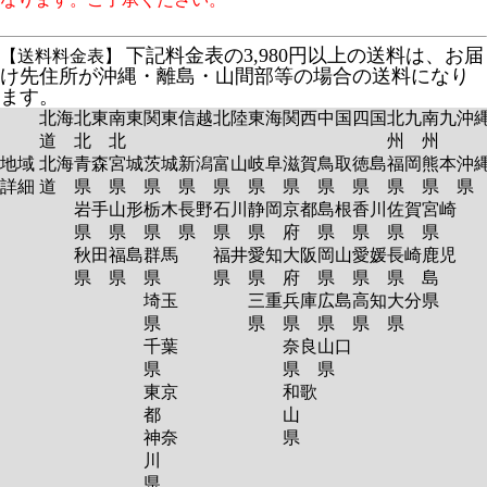
下記料金表の3,980円以上の送料は、お届
【送料料金表】
け先住所が沖縄・離島・山間部等の場合の送料になり
ます。
北海
北東
南東
関東
信越
北陸
東海
関西
中国
四国
北九
南九
沖
道
北
北
州
州
地域
北海
青森
宮城
茨城
新潟
富山
岐阜
滋賀
鳥取
徳島
福岡
熊本
沖
詳細
道
県
県
県
県
県
県
県
県
県
県
県
岩手
山形
栃木
長野
石川
静岡
京都
島根
香川
佐賀
宮崎
県
県
県
県
県
県
府
県
県
県
県
秋田
福島
群馬
福井
愛知
大阪
岡山
愛媛
長崎
鹿児
県
県
県
県
県
府
県
県
県
島
埼玉
三重
兵庫
広島
高知
大分
県
県
県
県
県
県
県
千葉
奈良
山口
県
県
県
東京
和歌
都
山
神奈
県
川
県