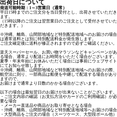
出荷日について
発送可能時期：1～3営業日（通常）
平日15時までのご注文分を当日受付とし、出荷させていただき
ます。
（15時以降のご注文は翌営業日のご注文として受付させていた
だきます。）
※沖縄、離島、山間部地域など特別配送地域へのお届けの場合
は通常送料とは別に特別配送料金が発生致します。
ご注文確定後に送料が修正されますので必ずご確認ください。
楽天スーパーセール、お買い物マラソンなどキャンペーンがあ
る場合、通常より配送にお時間をいただく場合がございます。
夏季・年末年始にお休みいただく場合には事前にウェブサイト
にてお知らせ致します。
※沖縄、離島、山間部地域など特別配送地域へのお届けの際、
航空法に則り、一部商品は船便を中継して配送する場合があり
ますので、
お届けまで通常より日数のかかる場合がございます。
以下の場合は最短翌日のお届けが出来ないことがございます。
・ご注文内容の確認（お支払方法やカードのご利用確認）が必
要な場合
・メーカー直送品や商品がお取り寄せとなる場合
・沖縄、離島、山間部地域など特別配送地域等へお届けの場合
・大型商品をご注文の場合（スーツケース、大型段ボール他）