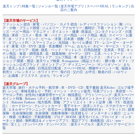
楽天トップ
|
特集一覧
|
ジャンル一覧
|
楽天市場アプリ
|
スーパーDEAL
|
ランキング
|
出
店のご案内
【楽天市場のサービス】
ファッション 総合
|
家電・パソコン・カメラ 総合
|
レディースファッション
|
靴
|
バッ
グ・小物・ブランド雑貨
|
ジュエリー・アクセサリー
|
腕時計
|
下着・ナイトウェア
|
キ
ッズ・ベビー用品・マタニティ
|
ダイエット・健康
|
医薬品・コンタクトレンズ・介護
用品
|
美容・コスメ・香水
|
車・バイク
|
カー用品・バイク用品
|
食品
|
スイーツ・お菓
子
|
水・ソフトドリンク
|
ビール・洋酒
|
日本酒・焼酎
|
ワイン
|
パソコン・PCパー
ツ
|
タブレットPC・スマートフォン
|
光回線・モバイル通信
|
TV・レコーダー・オーデ
ィオ
|
家電
|
CD・DVD
|
楽器・音楽機材
|
ゲーム
|
おもちゃ
|
ホビー
|
サービス・リフォ
ーム
|
インテリア・収納
|
寝具・ベッド・マットレス
|
日用品雑貨・文房具・手芸
|
キッ
チン用品・食器・調理器具
|
花・観葉植物
|
ガーデン・DIY・工具
|
ペットフード ・ ペ
ット用品
|
スポーツ・アウトドア
|
ゴルフ用品
|
本
（
楽天ブックス
） |
ポイント
|
ネット
ショップ 開業・開店
|
楽天ウェブ検索
|
R-magazine（雑誌コラボ）
|
贈り物・ギフト
|
フ
ァッション公式ブランド
|
ポイントアップ
|
ディズニーゾーン
|
サンリオゾーン
|
まち
楽
|
楽天ふるさと納税
|
日用品翌日配達
|
スーパーDEAL
|
開催中イベント一覧
|
福袋＆
初売り
|
バレンタイン
|
ホワイトデー
|
母の日
|
父の日
|
お中元
|
敬老の日
|
ハロウィ
ン
|
お歳暮
|
クリスマス
|
おせち
|
ランキング
【楽天グループ】
楽天市場
|
旅行・ホテル予約・航空券
|
本・DVD・CD
|
電子書籍 楽天Kobo
|
ゴルフ場予
約
|
レシピ
|
車検見積もり・予約
|
イベント・チケット販売
|
写真プリント
|
美容室・ヘ
アサロン予約
|
女性向け健康管理サービス
|
物流委託・アウトソーシング
|
楽天スーパー
ポイント特集
|
Rebates（ポイント提携サイト）
|
楽天ポイントカード
|
おでかけでポイ
ント
|
Rakuten Fashion
|
地方競馬
|
競輪
|
アフィリエイト
|
ネット証券（株・FX・投資信
託）
|
カードローン
|
クレジットカード
|
電子マネー
|
決済システム
|
スマホでカード決
済
|
エネルギープランニング
|
住宅ローン変動金利（固定特約付き）・フラット35
|
損害
保険・生命保険比較
|
生命保険
|
自動車保険一括見積もり
|
インターネット銀行
|
ニュー
ス・検索
|
仕事紹介
|
不動産情報
|
ブログ
|
ROOM
|
楽天モバイル
|
プロバイダ・インタ
ーネット接続
|
無料通話＆メッセージアプリ
|
電話アプリ
|
動画配信
|
占い
|
toto・
BIG
|
宝くじ（ナンバーズ4・ナンバーズ3）
|
楽天イーグルス
|
楽天グループ サービス一
覧