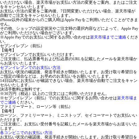
いただけない場合、楽天市場がお支払い方法の変更をご案内、またはご注文
をキャンセルいたします。
お支払い方法の変更をご案内後、7日間変更いただけない場合、楽天市場が
自動でご注文をキャンセルいたします。
iPhone以外の端末からのご購入時はApple Payをご利用いただくことができま
せん。
その他、ショップの設定状況やご注文時の選択内容などによって、Apple Pay
がご利用いただけない場合がございます。
※Apple Payでのお支払いに関するお問い合わせは
楽天市場までご連絡
くださ
い。
セブンイレブン（前払）
【備考】
セブンイレブンでお支払いいただけます。
ご注文後に、払込票番号および払込票のURLを記載したメールを楽天市場か
らお送りいたします。
セブンイレブンでのお支払い方法
お支払い状況の確認後、発送手続きが開始いたします。お受け取り希望日を
ご指定の場合などは、お早めのお支払いをお願いいたします。
14日以内にお支払いが確認できない場合、楽天市場が自動でご注文をキャン
セルいたします。
決済手数料は無料です。
※30万円（税込）以上のご注文にはご利用いただけません。
※セブンイレブン（前払）でのお支払いに関するお問い合わせは
楽天市場ま
でご連絡
ください。
ファミリーマート、ローソン等（前払）
【備考】
ローソン、ファミリーマート、ミニストップ、セイコーマートでお支払いい
ただけます。
ご注文後に、お支払い受付番号を記載したメールを楽天市場からお送りいた
します。
各コンビニでのお支払い方法
お支払い状況の確認後、発送手続きが開始いたします。お受け取り希望日を