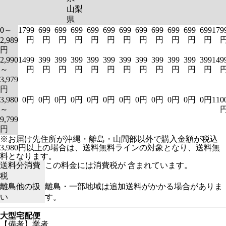
山梨
県
0～
1799
699
699
699
699
699
699
699
699
699
699
699
179
円
円
円
円
円
円
円
円
円
円
円
円
2,989
円
2,990
1499
399
399
399
399
399
399
399
399
399
399
399
149
～
円
円
円
円
円
円
円
円
円
円
円
円
3,979
円
3,980
0円
0円
0円
0円
0円
0円
0円
0円
0円
0円
0円
0円
110
～
9,799
円
※お届け先住所が沖縄・離島・山間部以外で購入金額が税込
3,980円以上の場合は、送料無料ラインの対象となり、送料無
料となります。
送料分消費
この料金には消費税が 含まれています。
税
離島他の扱
離島・一部地域は追加送料がかかる場合がありま
い
す。
大型宅配便
【備考】業者