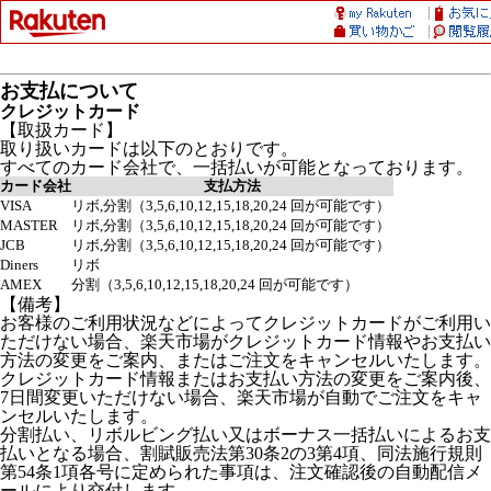
お支払について
クレジットカード
【取扱カード】
取り扱いカードは以下のとおりです。
すべてのカード会社で、一括払いが可能となっております。
カード会社
支払方法
VISA
リボ,分割（3,5,6,10,12,15,18,20,24 回が可能です）
MASTER
リボ,分割（3,5,6,10,12,15,18,20,24 回が可能です）
JCB
リボ,分割（3,5,6,10,12,15,18,20,24 回が可能です）
Diners
リボ
AMEX
分割（3,5,6,10,12,15,18,20,24 回が可能です）
【備考】
お客様のご利用状況などによってクレジットカードがご利用い
ただけない場合、楽天市場がクレジットカード情報やお支払い
方法の変更をご案内、またはご注文をキャンセルいたします。
クレジットカード情報またはお支払い方法の変更をご案内後、
7日間変更いただけない場合、楽天市場が自動でご注文をキャ
ンセルいたします。
分割払い、リボルビング払い又はボーナス一括払いによるお支
払いとなる場合、割賦販売法第30条2の3第4項、同法施行規則
第54条1項各号に定められた事項は、注文確認後の自動配信メ
ールにより交付します。