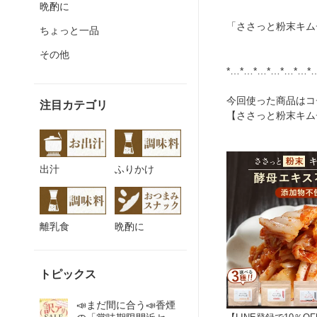
晩酌に
「ささっと粉末キム
ちょっと一品
その他
*…*…*…*…*…*…*
今回使った商品はコ
注目カテゴリ
【ささっと粉末キム
出汁
ふりかけ
離乳食
晩酌に
トピックス
📣まだ間に合う📣香煙