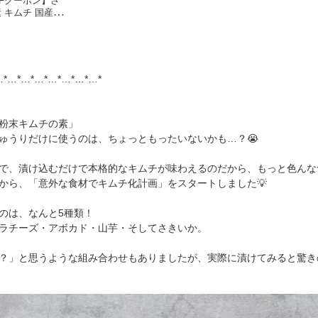
FFクーポン】さ
キムチ 国産 無
チ粉 無添加キム
原料使用 kimu
品 韓国風 キムチ
けの素 時短 自
い粉 鉄分豊富
…*…*…*…*…*…*…*…*
粉末キムチの素」
ゅうりだけに使うのは、ちょっともったいないかも…？😭
で、漬け込むだけで本格的なキムチが味わえるのだから、もっと色んな
から、「意外な食材でキムチ化計画」をスタートしました💡
のは、なんと5種類！
ラチーズ・アボカド・山芋・そしてさきいか。
？」と思うような組み合わせもありましたが、実際に漬けてみると驚き