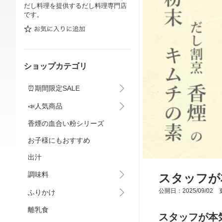
だし料理を提供するだし料理専門店
です。
ショップカテゴリ
⏰期間限定SALE
📣人気商品
香煙の血合い粉シリーズ
お子様にもおすすめ
出汁
調味料
スタッフが
公開日：2025/09/02 更
ふりかけ
離乳食
スタッフが本