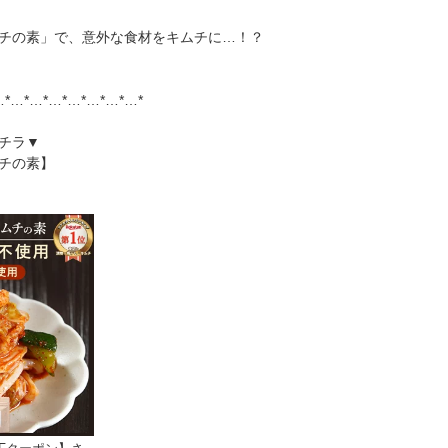
チの素」で、意外な食材をキムチに…！？
…*…*…*…*…*…*…*…*
チラ▼
チの素】