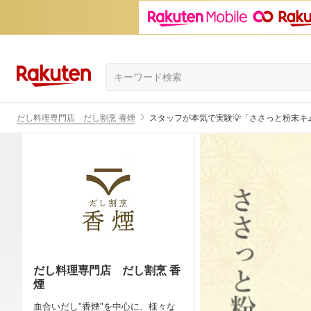
だし料理専門店 だし割烹 香煙
スタッフが本気で実験💡「ささっと粉末
だし料理専門店 だし割烹 香
煙
血合いだし"香煙"を中心に、様々な