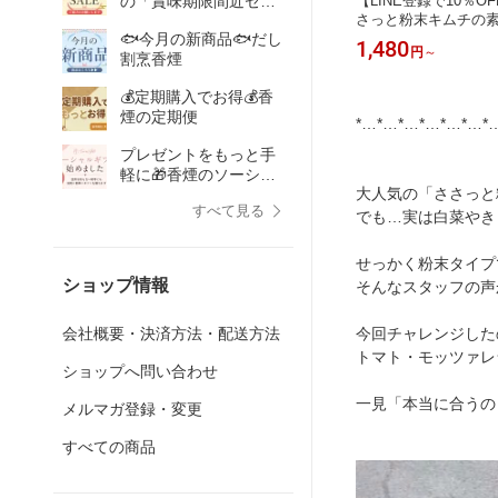
の「賞味期限間近セー
【LINE登録で10％O
さっと粉末キムチの素 
ル」で賢くおトクに食
🐟今月の新商品🐟だし
添加 キムチ粉末 キム
品ロス削減
1,480
円
～
チ キムチパウダー 国産
割烹香煙
ti 白菜キムチ 発酵食
手作りセット キムチ漬
💰定期購入でお得💰香
家製 辛口 甘口 血合
煙の定期便
*…*…*…*…*…*…*
プレゼントをもっと手
軽に🎁香煙のソーシャ
大人気の「ささっと
ルギフト
すべて見る
でも…実は白菜やき
せっかく粉末タイプ
ショップ情報
そんなスタッフの声
会社概要・決済方法・配送方法
今回チャレンジした
トマト・モッツァレ
ショップへ問い合わせ
一見「本当に合うの
メルマガ登録・変更
すべての商品