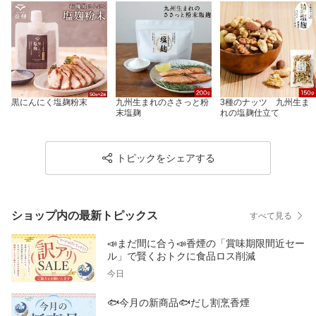
黒にんにく塩麹粉末
九州生まれのささっと粉
3種のナッツ 九州生ま
末塩麹
れの塩麹仕立て
トピックをシェアする
ショップ内の最新トピックス
すべて見る
📣まだ間に合う📣香煙の「賞味期限間近セー
ル」で賢くおトクに食品ロス削減
今日
🐟今月の新商品🐟だし割烹香煙