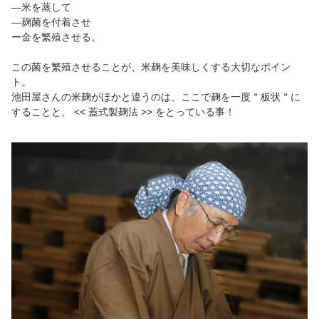
―米を蒸して
—麹菌を付着させ
ー金を繁殖させる。
この菌を繁殖させることが、米麹を美味しくする大切なポイン
ト。
池田屋さんの米麹がほかと違うのは、ここで麹を一度＂板状＂に
することと、 << 蓋式製麹法 >> をとっている事！