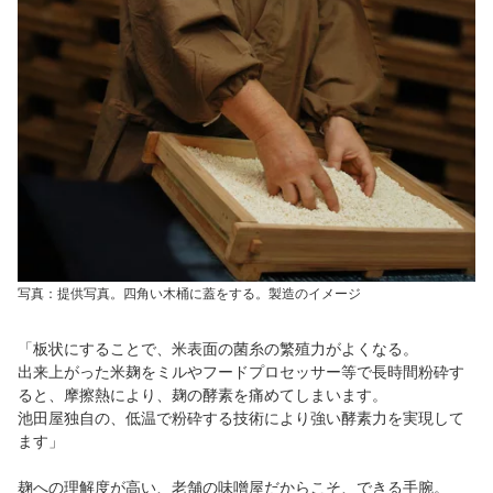
写真：提供写真。四角い木桶に蓋をする。製造のイメージ
「板状にすることで、米表面の菌糸の繁殖力がよくなる。
出来上がった米麹をミルやフードプロセッサー等で長時間粉砕す
ると、摩擦熱により、麹の酵素を痛めてしまいます。
池田屋独自の、低温で粉砕する技術により強い酵素力を実現して
ます」
麹への理解度が高い、老舗の味噌屋だからこそ、できる手腕。