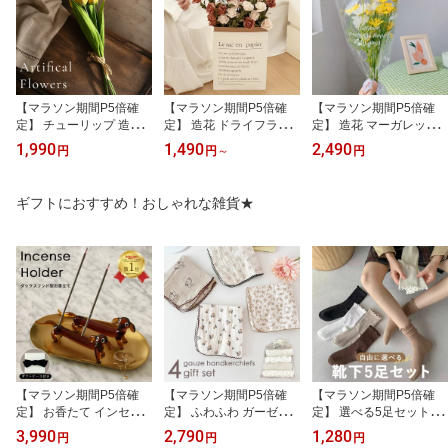
保証
ンス 寝室
花束
【マラソン期間P5倍確
【マラソン期間P5倍確
【マラソン期間P5倍確
定】 チューリップ 造花
定】 造花 ドライフラワ
定】 造花 マーガレット
ドライフラワー フェイク
ー風ローズ 薔薇 バラ ピ
デイジー 花束セット 5本
1,990
1,490
2,490
円
円
～
円
フラワー ハンドメイドフ
ンク ホワイト 花束セッ
セット インテリア おし
ラワー スワッグ ブーケ
ト ブーケ インテリア お
ゃれ かわいい 可愛い ギ
ドライフラワー花束 花束
しゃれ かわいい ギフト
フト インテリア造花 大
ギフトにおすすめ！おしゃれな雑貨★
ドライフラワースワッグ
インテリア造花 大量 プ
量 ブーケ プレゼント 白
リース アレンジ 花材 素
レゼント 白 大きい 小さ
ホワイト 黄色 イエロー
材 材料 花 パーツ アレン
い 枯れない花 誕生日 記
大きい 小さい 枯れない
ジメント 枯れない 花 か
念日 卒業式 春 フラワー
花 誕生日 記念日 卒業式
わいい おしゃれ プレゼ
アレンジメント プレゼン
春 フラワー プレゼント
ント
ト
【マラソン期間P5倍確
【マラソン期間P5倍確
【マラソン期間P5倍確
定】 お香たて インセン
定】 ふわふわ ガーゼハ
定】 選べる5足セット 靴
スホルダー スティックホ
ンカチ 4枚セット 綿10
下 レディース ソックス
3,990
2,790
1,280
円
円
円
ルダー インセンススティ
0% かわいい ラッピング
フリル リブ メロウ くす