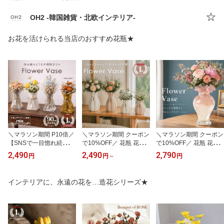
OH2 -韓国雑貨・北欧インテリア-
お花を活けられる当店のおすすめ花瓶★
＼マラソン期間 P10倍／
＼マラソン期間 クーポン
＼マラソン期間 クーポン
【SNSで一目惚れ続出！
で10%OFF／ 花瓶 花び
で10%OFF／ 花瓶 花び
累計7000個販売】 花瓶
ん フラワーベース セラ
ん フラワーベース ガラ
2,490
2,490
2,790
円
円
～
円
花びんフラワーベース ラ
ミック 陶器 リボン付き
ス 生花 ドライフラワー
ンダムシェイプ ガラス
おしゃれ かわいい 小型
おしゃれ かわいい ピン
大きい おしゃれ かわい
大型 小さい 大きい 一輪
ク アンティーク風 一輪
インテリアに、永遠の花を…造花シリーズ★
い 一輪挿し 花束 造花 ド
挿し 花束 ドライフラワ
挿し 花器 北欧 フランス
ライフラワー ニットフラ
ー インテリア シンプル
風 韓国 大きい 大型 プレ
ワー インテリア シンプ
北欧 韓国インテリア 花
ゼント ギフト リビング
ル 韓国雑貨 韓国インテ
器 新築祝い リビング ダ
ダイニング キッチン 玄
リア 北欧 新築祝い 返金
イニング 玄関 エントラ
関 エントランス トイレ