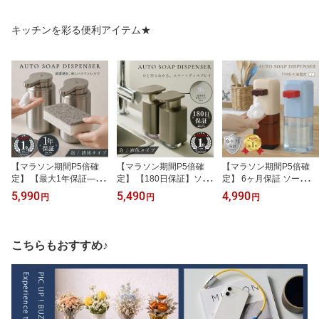
ック 入れ お香 線香 立て
ハンカチ ループ付き お
みカラー 黒 白 ベージュ
箸置き おしゃれ かわい
しゃれ 北欧 赤ちゃん ベ
ブラウン 秋冬 春夏 おし
キッチンを彩る便利アイテム★
い いぬ好き いぬ雑貨 い
ビー ガーゼ 30×30cm 大
ゃれ かわいい 柔らかい
ぬグッズ ガラス ダック
判 沐浴ガーゼ 出産準備
無地 デイリー シンプル
スフンド キッチン 韓国
ガーゼ生地 ダブルガーゼ
ギフト 韓国 淡色 シンプ
箸休め インテリア ギフ
出産祝い コットン お口
ル クルーソックス カジ
ト プレゼント 誕生日 お
拭き お手拭き 沐浴布 子
ュアル プレゼント 22-24
祝い
供 大人
cm
【マラソン期間P5倍確
【マラソン期間P5倍確
【マラソン期間P5倍確
定】 【最大1年保証―売
定】 【180日保証】ソー
定】 6ヶ月保証 ソープデ
って終わりにしない安心
プディスペンサー 自動
ィスペンサー 自動 泡タ
5,990
5,490
4,990
円
円
円
サポート】 自動ソープデ
ステンレス シルバー 泡
イプ オート 充電式 かわ
ィスペンサー ソープディ
タイプ 液体タイプ 充電
いい おしゃれ コードレ
スペンサー 自動 ステン
式 自動ディスペンサー
ス ハンドソープ 食器用
レス 錆びにくい 泡タイ
オートソープディスペン
洗剤 台所用洗剤 洗面所
こちらもおすすめ♪
プ 液体タイプ 充電式 ハ
サー ハンドソープ 食器
台所 キッチン お風呂 セ
ンドソープ 食器用洗剤
用洗剤 台所洗剤 詰め替
ンサー式 大容量 防水 ソ
台所用洗剤 洗面所 台所
えボトル ディスペンサー
ープ ボトル 詰め替えボ
キッチン おしゃれ 防水
おしゃれ かわいい 防水
トル 詰め替え容器 プレ
自動洗浄
自動洗浄
ゼント