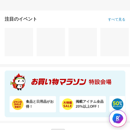
注目のイベント
すべて見る
食品と日用品がお
掲載アイテム全品
日
得！
20%以上OFF！
ポ