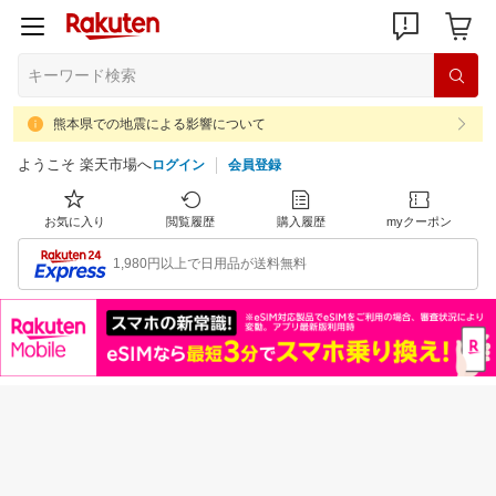
熊本県での地震による影響について
ようこそ 楽天市場へ
ログイン
会員登録
お気に入り
閲覧履歴
購入履歴
myクーポン
1,980円以上で日用品が送料無料