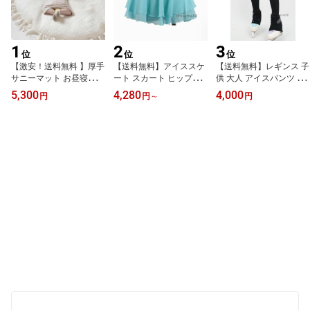
1
2
3
位
位
位
【激安！送料無料 】厚手
【送料無料】アイススケ
【送料無料】レギンス 子
サニーマット お昼寝マッ
ート スカート ヒッププ
供 大人 アイスパンツ フ
ト 丸洗いOK ごろ寝 直径
ロテクター アイスダンス
ィギュアスケートパンツ
5,300
4,280
4,000
円
円
～
円
100cm レース フリル付
練習着 女の子 大人 フィ
レギンス 高弾性 優しい
き ラウンドマット イブ
ギュアスケート衣装 スケ
練習着 アイスフィギュア
ルマット ラグマット プ
ートウエア アイスフィギ
スケート衣装 ラインスト
レイマット 寝相 カバー
ュアスケート キッズ ス
ーン 女性 タイツ ロング
の取り外し可能 キルトラ
ケート トレーニング ス
パンツ トレーニング ス
グ 出産祝い クリスマス
ポーツウェア フィギュア
ケートウエア レディース
プレゼント ギフト
スケート衣装 競技 ステ
パンツ フィギュアスケー
ージ 美しい
ト 可愛い 細身パンツ