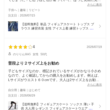
るネイビーで全然可愛くありませんでした。左腕のレースだ
さらに表示
けは写真と同色でした。
子供へ｜趣味｜リピート
娘はそれでも着るといってるので良しとしましたが、これで
注文日：2026/07/15
8000円かあ...と。自分用なら返品してました。
リピートしてるショップさんで、普段このような事はなかっ
【送料無料】単品 フィギュアスケート トップス ブ
たので残念でした。
ラウス 練習衣装 女性 アイス上着 練習トップス イ
ンナーウェア トレーニング 練習着 子供 女子 大人 
レディーストップス フィギュアスケートトップス 
ブラウス 高弾性 優しい スケートウエア アイスフィ
ギュアスケート
4
2026/07/19
のりりん6045
女性
50代
普段より２サイズ上をお勧め
子どもサイズなのか、標記されているサイズがかなり小さめ
なので、よく確認してからの購入をお勧めします。例えば、
Lサイズがウエスト６０cmです。大人は2サイズ上をお勧め
します。
さらに表示
自分用｜趣味｜はじめて
注文日：2026/06/29
【送料無料】フィギュアスケート ソックス 薄い 子
供 大人用 レギンス フィギュアスケートウエア タイ