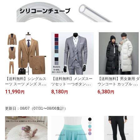
【送料無料】シングルス
【送料無料】メンズスー
【送料無料】男女兼用 ダ
ーツ スーツ メンズ スリ
ツセット 一つボタンスー
ウンコート カップル メ
ムスーツ カジュアル ビ
ツ メンズ ビジネススー
ンズ レディースダウンコ
11,990
8,180
6,380
円
円
円
ジネススーツ フォーマル
ツ セットアップ 3点セッ
ート お揃い ロングコー
スーツ 3ピーススーツ 上
ト ジャケット+ベスト
ト フード付き メンズコ
下 ジャケット+パンツ
+パンツ 3ピーススーツ
ート ジャケット 防寒着
更新日
：
08/07
（07/31〜08/06集計）
+ベスト メンズスーツ 3
全8色 スタイリッシュ 細
保温 秋冬 中綿コート ペ
点セット キャメル 紳士
身スーツ 春夏 秋冬 通勤
アルック ダウンジャケッ
服 結婚式スーツ 出勤 出
ビジネス フォーマル パ
ト 上品 大きいサイズ ア
張 パーティ 二次会 忘年
ーティー 結婚式 二次会
ウター おしゃれ カジュ
会 披露宴 セットアップ
入学式 紳士服
アル ビジネスコート 冬
おしゃれ
服