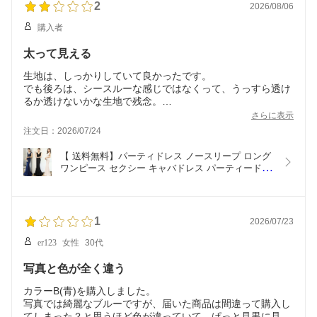
2
2026/08/06
購入者
太って見える
生地は、しっかりしていて良かったです。
でも後ろは、シースルーな感じではなくって、うっすら透け
るか透けないかな生地で残念。
ウエスト部分も、ふぁっとしていて綺麗にラインがでません
さらに表示
でした。
注文日：2026/07/24
手元に届くまで時間がかかり楽しみにしてたぶん残念でし
【 送料無料】パーティドレス ノースリープ ロング
た。
ワンピース セクシー キャバドレス パーティードレ
ス タイトワンピース 披露宴 DS DJ ドレス ナイト
ドレス ワンピドレス お嬢様 着痩せ ワンピース モ
ーターショー ロングドレス イブニングドレス 
S/M/L/XL/2XL
1
2026/07/23
er123
女性
30代
写真と色が全く違う
カラーB(青)を購入しました。
写真では綺麗なブルーですが、届いた商品は間違って購入し
てしまった？と思うほど色が違っていて、ぱっと見黒に見え