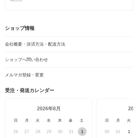
ツ パンツ ストッキング フィギュアスケートパンツ 
練習着 高弾性 アイスパンツ ロングパンツ スケート
衣装
ショップ情報
会社概要・決済方法・配送方法
ショップへ問い合わせ
メルマガ登録・変更
受注・発送カレンダー
2026年8月
20
日
月
火
水
木
金
土
日
月
火
26
27
28
29
30
31
1
30
31
1