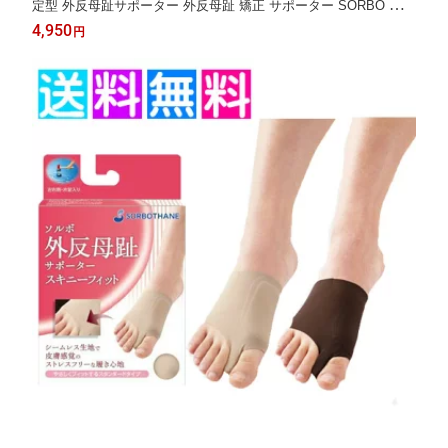
定型 外反母趾サポーター 外反母趾 矯正 サポーター SORBO ソル
ボセイン 日本製
4,950
円