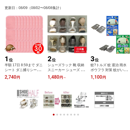
更新日
：
08/09
（08/02〜08/08集計）
1
2
3
位
位
位
半額 17日 8:59まで ダニ
シューズラック 靴 収納
蚊?トルズ 蚊 退治 雨水
シート ダニ捕りシート
スニーカー シューズ 靴
ボウフラ 対策 蚊がいな
ダニ 対策 ダニ 布団 ダニ
箱 1個～10個セット 伊勢
くなる 雨水桝 雨水マス
2,740
1,480
1,100
円
円
～
円
取りシート 30枚セット
藤 靴収納ハーフ 靴 収納
マンホール 虫よけ
日本製 クロネコゆうパケ
クリア 日本製
ット