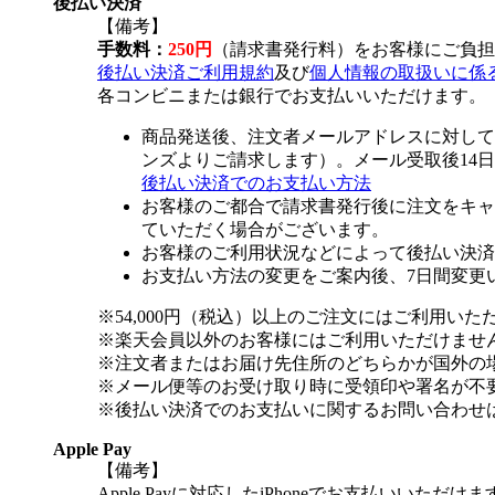
後払い決済
【備考】
手数料：
250円
（請求書発行料）をお客様にご負担
後払い決済ご利用規約
及び
個人情報の取扱いに係
各コンビニまたは銀行でお支払いいただけます。
商品発送後、注文者メールアドレスに対して
ンズよりご請求します）。メール受取後14
後払い決済でのお支払い方法
お客様のご都合で請求書発行後に注文をキャ
ていただく場合がございます。
お客様のご利用状況などによって後払い決済
お支払い方法の変更をご案内後、7日間変更
※54,000円（税込）以上のご注文にはご利用いた
※楽天会員以外のお客様にはご利用いただけませ
※注文者またはお届け先住所のどちらかが国外の
※メール便等のお受け取り時に受領印や署名が不
※後払い決済でのお支払いに関するお問い合わせ
Apple Pay
【備考】
Apple Payに対応したiPhoneでお支払いいただけま