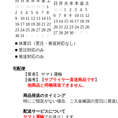
日
月
火
水
木
金
土
日
月
火
水
木
金
土
26
27
28
29
30
31
1
30
31
1
2
3
4
5
2
3
4
5
6
7
8
6
7
8
9
10
11
12
9
10
11
12
13
14
15
13
14
15
16
17
18
19
16
17
18
19
20
21
22
20
21
22
23
24
25
26
23
24
25
26
27
28
29
27
28
29
30
1
2
3
30
31
1
2
3
4
5
■
休業日（受注・発送対応なし）
■
受注対応のみ
■
発送対応のみ
宅配便
【業者】 ヤマト運輸
【備考】
【
サプライヤー直送商品です
】
他商品と同梱発送できません。
商品発送のタイミング
特にご指定がない場合、ご入金確認の翌日に発送
配送サービスについて
ヤマト運輸
でお送りします。