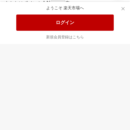
食品と日用品がお
掲載アイテム全品
日
得！
20%以上OFF！
ポ
ようこそ 楽天市場へ
ログイン
あなたはポイント
合計
倍
新規会員登録はこちら
最近チェックした商品
すべて見る