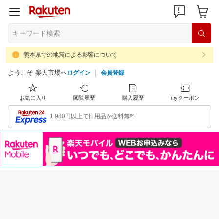
熊本県での地震による影響について
ようこそ 楽天市場へ
ログイン
会員登録
お気に入り
閲覧履歴
購入履歴
myクーポン
1,980円以上で日用品が送料無料