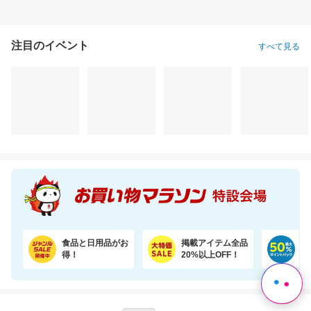
注目のイベント
すべて見る
たっぷりお得！詰め替え用ペレッティー10L 超大容量BOX ペット消臭スプレーおまけ付き
売り尽くし特価 令和7年産宮城県産 ひとめぼれ玄米30kg 日本全国送料無料でお届け
25,462円
19,990円
3,
割引価格
割引価格
割引価格
22,500
17,991
2,950
円
円
円