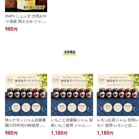
chef’s しぇふず 犬用おや
つ 国産 鶏ささみ ジャー
キー 40g 犬 ささみジャ
980
円
ーキー 犬用 鶏 ささみ お
やつ 無添加 低脂肪 高タ
ンパク 犬用ささみ とり
ささみ 鶏ささみジャーキ
ー 犬用ジャーキー 犬用
おやつ 犬のおやつ 犬用
ジャーキー 犬おやつ国産
無添加 犬のおやつ無添加
柿シナモンジャム自家農
いちごと赤紫蘇ジャム 国
レモン紅茶ジャム 笠岡レ
園の15年目の柿使用 手
産いちご使用 ジャム コ
モン 使用 レモンと紅茶
作り ジャム 柿 シナモン
ンフィチュール 国産 無
のジャム 瀬戸内 手作り
980
1,180
1,180
円
円
円
国産 無添加 自家製 柿ジ
添加 いちご イチゴ 苺 赤
レモン 紅茶 ジャム ギフ