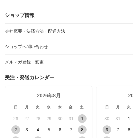
ャム 美味しい 取り寄せ
紫蘇 高級 イチゴジャム
ト プレゼント レモンジ
お取り寄せ 販売 珍しい
いちごジャム 苺ジャム
ャム 国産 無添加 パン 美
果実 かき おいしい パン
パン おいしい 美味しい
味しい 取り寄せ お取り
ショップ情報
に塗る 料理 ヨーグルト
取り寄せ お取り寄せ パ
寄せ ご当地 パンに塗る
トッピング 手作りジャム
ンに塗る 料理 ヨーグル
料理 朝食 ヨーグルト 手
フルーツジャム 美味しい
ト 手作りジャム 美味し
作りジャム 美味しいジャ
会社概要・決済方法・配送方法
ジャム パンに塗るもの
いジャム パンに塗るもの
ム パンに塗るもの
ショップへ問い合わせ
メルマガ登録・変更
受注・発送カレンダー
2026年8月
20
日
月
火
水
木
金
土
日
月
火
26
27
28
29
30
31
1
30
31
1
2
3
4
5
6
7
8
6
7
8