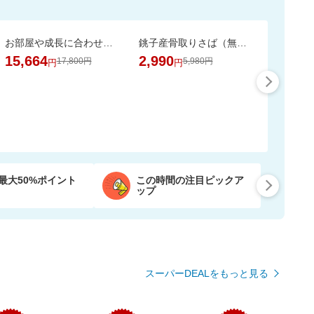
お部屋や成長に合わせて7通りに使える、多機能ベビーサークル
銚子産骨取りさば（無塩 選べる1kg・2kg）【骨取り魚の飯田商店】
15,664
2,990
17,800円
5,980円
円
円
最大50%ポイント
この時間の注目ピックア
ップ
スーパーDEALをもっと見る