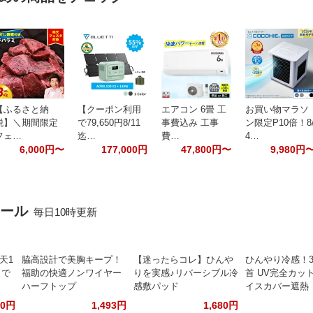
【ふるさと納
【クーポン利用
エアコン 6畳 工
お買い物マラソ
税】＼期間限定
で79,650円8/11
事費込み 工事
ン限定P10倍！8
フェ…
迄…
費…
4…
6,000円〜
177,000円
47,800円〜
9,980円
セール
毎日10時更新
天1
脇高設計で美胸キープ！
【迷ったらコレ】ひんや
ひんやり冷感！3
リで
福助の快適ノンワイヤー
りを実感♪リバーシブル冷
首 UV完全カット
ハーフトップ
感敷パッド
イスカバー遮熱
00円
1,493円
1,680円