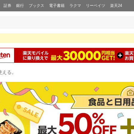
証券
銀行
ブックス
電子書籍
ラクマ
リーベイツ
楽天24
使える。