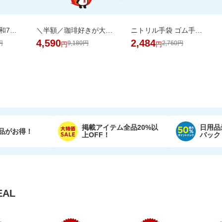
売り尽くし特価 令和7年産宮城県産 ひとめぼれ玄米30kg 日本全国送料無料でお届け
＼半額／珈琲好きが大喜び。銀座の専門店の芳醇なドリップ珈琲を飲み比べ10種100杯
ニトリル手袋 ゴム手袋 使い捨て 食品衛生適合 SS S M L サイズ 白 青 黒 業務用
4,590
2,484
円
9,180円
2,760円
円
円
掲載アイテム全品20%以
日用品
品がお得！
上OFF！
バック
AL