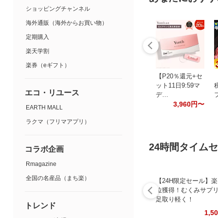
ショッピングチャンネル
海外通販（海外からお買い物）
定期購入
楽天学割
楽券（eギフト）
【P20％還元+セ
ット11日9:59マ
エコ・リユース
デ…
3,960円〜
EARTH MALL
ラクマ（フリマアプリ）
24時間タイム
コラボ企画
Rmagazine
全国の名産品（まち楽）
【24H限定セール】楽
位獲得！むくみサプ
足取り軽く！
トレンド
1,5