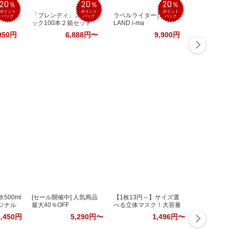
20
20
20
％
％
％
ポイント
ポイント
ポイント
配合
「ブレンディ」スティ
ラベルライター│NAME
バック
バック
バック
ック100本２箱セット
LAND i-ma
950円
6,888円〜
9,900円
500ml
[セール開催中] 人気商品
【1枚13円～】サイズ選
ジナル
最大40％OFF
べる立体マスク！大容量
1,450円
5,290円〜
1,496円〜