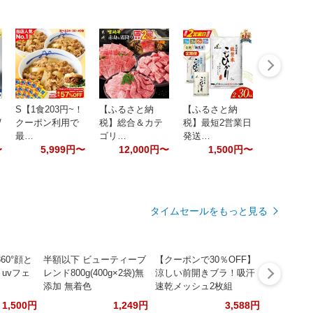
S【1食203円~！
【ふるさと納
【ふるさと納
/
クーポン利用で
税】総合＆カテ
税】最短2営業日
最…
ゴリ…
発送…
〜
5,999円〜
12,000円〜
1,500円〜
タイムセールをもっと見る
60°顔と
半額以下 ビューティーブ
【クーポンで30％OFF】
uvフェ
レンド800g(400g×2袋)無
涼しい前開きブラ！吸汗
添加 無着色
速乾メッシュ2枚組
1,500円
1,249円
3,588円