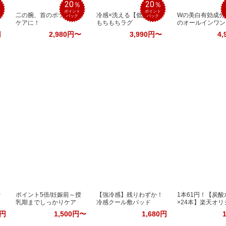
20
20
％
％
％
ポイント
ポイント
二の腕、首のポツポツ
冷感×洗える【低反発】
Wの美白有効成分
バック
バック
ケアに！
もちもちラグ
のオールインワン
円
2,980円〜
3,990円〜
4,
★
ポイント5倍/妊娠前～授
【強冷感】残りわずか！
1本61円！【炭酸水
乳期までしっかりケア
冷感クール敷パッド
×24本】楽天オリ
0円
1,500円〜
1,680円