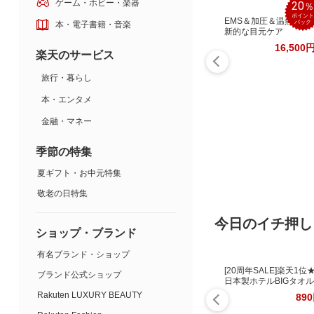
ゲーム・ホビー・楽器
20
ポイント
EMS＆加圧＆温熱！革
バック
本・電子書籍・音楽
新的な目元ケア
16,500
楽天のサービス
旅行・暮らし
本・エンタメ
金融・マネー
季節の特集
夏ギフト・お中元特集
敬老の日特集
今日のイチ押し
ショップ・ブランド
有名ブランド・ショップ
[20周年SALE]楽天1位
ブランド公式ショップ
日本製ホテルBIGタオル
Rakuten LUXURY BEAUTY
89