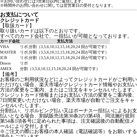
※お問い合わせには3営業日以内に返信します。
※時間外のお問い合わせに関しては翌営業日の受付となります。
お支払について
クレジットカード
【取扱カード】
取り扱いカードは以下のとおりです。
すべてのカード会社で、一括払いが可能となっております。
カード会社
支払方法
VISA
リボ,分割（3,5,6,10,12,15,18,20,24 回が可能です）
MASTER
リボ,分割（3,5,6,10,12,15,18,20,24 回が可能です）
JCB
リボ,分割（3,5,6,10,12,15,18,20,24 回が可能です）
Diners
リボ
AMEX
分割（3,5,6,10,12,15,18,20,24 回が可能です）
【備考】
お客様のご利用状況などによってクレジットカードがご利用い
ただけない場合、楽天市場がクレジットカード情報やお支払い
方法の変更をご案内、またはご注文をキャンセルいたします。
クレジットカード情報またはお支払い方法の変更をご案内後、
7日間変更いただけない場合、楽天市場が自動でご注文をキャ
ンセルいたします。
分割払い、リボルビング払い又はボーナス一括払いによるお支
払いとなる場合、割賦販売法第30条2の3第4項、同法施行規則
第54条1項各号に定められた事項は、注文確認後の自動配信メ
ールにより交付します。
※ご注文の際にお客様の本人確認（電話確認等）をお願いする
場合もございます。