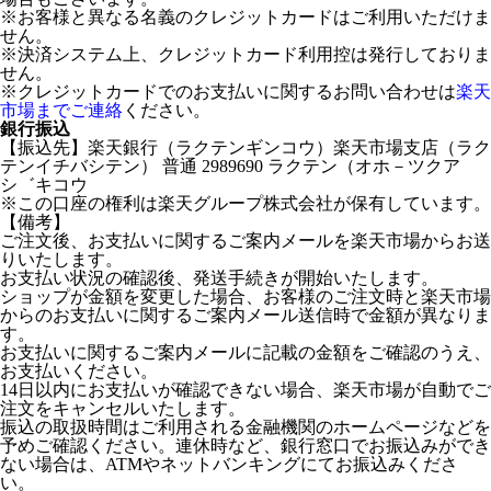
※お客様と異なる名義のクレジットカードはご利用いただけま
せん。
※決済システム上、クレジットカード利用控は発行しておりま
せん。
※クレジットカードでのお支払いに関するお問い合わせは
楽天
市場までご連絡
ください。
銀行振込
【振込先】楽天銀行（ラクテンギンコウ）楽天市場支店（ラク
テンイチバシテン） 普通 2989690 ラクテン（オホ－ツクア
シ゛キコウ
※この口座の権利は楽天グループ株式会社が保有しています。
【備考】
ご注文後、お支払いに関するご案内メールを楽天市場からお送
りいたします。
お支払い状況の確認後、発送手続きが開始いたします。
ショップが金額を変更した場合、お客様のご注文時と楽天市場
からのお支払いに関するご案内メール送信時で金額が異なりま
す。
お支払いに関するご案内メールに記載の金額をご確認のうえ、
お支払いください。
14日以内にお支払いが確認できない場合、楽天市場が自動でご
注文をキャンセルいたします。
振込の取扱時間はご利用される金融機関のホームページなどを
予めご確認ください。連休時など、銀行窓口でお振込みができ
ない場合は、ATMやネットバンキングにてお振込みくださ
い。