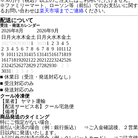
※30万円（税込）以上のご注文にはご利用いただけません。
※ファミリーマート、ローソン等（前払）でのお支払いに関す
るお問い合わせは
楽天市場までご連絡
ください。
配送について
受注・発送カレンダー
2026年8月
2026年9月
日
月
火
水
木
金
土
日
月
火
水
木
金
土
26
27
28
29
30
31
1
30
31
1
2
3
4
5
2
3
4
5
6
7
8
6
7
8
9
10
11
12
9
10
11
12
13
14
15
13
14
15
16
17
18
19
16
17
18
19
20
21
22
20
21
22
23
24
25
26
23
24
25
26
27
28
29
27
28
29
30
1
2
3
30
31
1
2
3
4
5
■
休業日（受注・発送対応なし）
■
受注対応のみ
■
発送対応のみ
クール冷凍便
【業者】 ヤマト運輸
【配送サービス名】クール宅急便
【備考】
商品発送のタイミング
特にご指定がない場合、
前払い決済の場合（例：銀行振込） ⇒ご入金確認後、２営業
日以内に発送いたします。
上記以外の決済の場合（例：クレジットカード） ⇒ご注文確