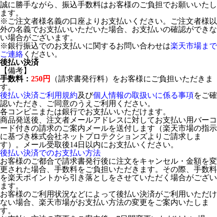
誠に勝手ながら、振込手数料はお客様のご負担でお願いいたし
ます。
※ご注文者様名義の口座よりお支払いください。ご注文者様以
外の名義でお支払いいただいた場合、お支払いの確認ができな
い場合がございます。
※銀行振込でのお支払いに関するお問い合わせは
楽天市場まで
ご連絡
ください。
後払い決済
【備考】
手数料：
250円
（請求書発行料）をお客様にご負担いただきま
す。
後払い決済ご利用規約
及び
個人情報の取扱いに係る事項
をご確
認いただき、ご同意のうえご利用ください。
各コンビニまたは銀行でお支払いいただけます。
商品発送後、注文者メールアドレスに対してお支払い用バーコ
ード付きの請求のご案内メールを送付します（楽天市場の指示
に基づき株式会社ネットプロテクションズよりご請求しま
す）。メール受取後14日以内にお支払いください。
後払い決済でのお支払い方法
お客様のご都合で請求書発行後に注文をキャンセル・金額を変
更された場合、手数料をご負担いただきます。その際、手数料
を楽天ポイントから引き落としをさせていただく場合がござい
ます。
お客様のご利用状況などによって後払い決済がご利用いただけ
ない場合、楽天市場がお支払い方法の変更をご案内いたしま
す。