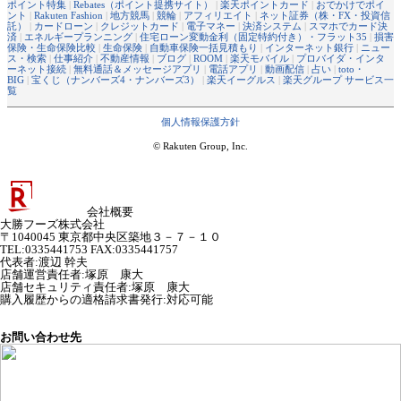
ポイント特集
|
Rebates（ポイント提携サイト）
|
楽天ポイントカード
|
おでかけでポイ
ント
|
Rakuten Fashion
|
地方競馬
|
競輪
|
アフィリエイト
|
ネット証券（株・FX・投資信
託）
|
カードローン
|
クレジットカード
|
電子マネー
|
決済システム
|
スマホでカード決
済
|
エネルギープランニング
|
住宅ローン変動金利（固定特約付き）・フラット35
|
損害
保険・生命保険比較
|
生命保険
|
自動車保険一括見積もり
|
インターネット銀行
|
ニュー
ス・検索
|
仕事紹介
|
不動産情報
|
ブログ
|
ROOM
|
楽天モバイル
|
プロバイダ・インタ
ーネット接続
|
無料通話＆メッセージアプリ
|
電話アプリ
|
動画配信
|
占い
|
toto・
BIG
|
宝くじ（ナンバーズ4・ナンバーズ3）
|
楽天イーグルス
|
楽天グループ サービス一
覧
個人情報保護方針
© Rakuten Group, Inc.
会社概要
大勝フーズ株式会社
〒1040045 東京都中央区築地３－７－１０
TEL:0335441753 FAX:0335441757
代表者
:
渡辺 幹夫
店舗運営責任者
:
塚原 康大
店舗セキュリティ責任者
:
塚原 康大
購入履歴からの適格請求書発行:対応可能
お問い合わせ先