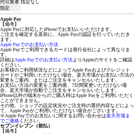
代引業者
指定なし
指定
Apple Pay
【備考】
Apple Payに対応したiPhoneでお支払いいただけます。
ご注文を確定する直前に、Apple Payの認証を行っていただき
ます。
Apple Payでのお支払い方法
Apple Payでご利用できるカードは発行会社によって異なりま
す。
詳細は
Apple Payでのお支払い方法
よりAppleのサイトをご確認
ください。
お客様のご利用状況などによってApple Payおよびクレジット
カードがご利用いただけない場合、楽天市場がお支払い方法の
変更をご案内、またはご注文をキャンセルいたします。
お支払い方法の変更をご案内後、7日間変更いただけない場
合、楽天市場が自動でご注文をキャンセルいたします。
iPhone以外の端末からのご購入時はApple Payをご利用いただく
ことができません。
その他、ショップの設定状況やご注文時の選択内容などによっ
て、Apple Payがご利用いただけない場合がございます。
※Apple Payでのお支払いに関するお問い合わせは
楽天市場ま
でご連絡
ください。
セブンイレブン（前払）
【備考】