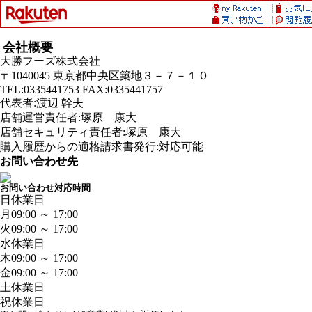
会社概要
大勝フーズ株式会社
〒1040045 東京都中央区築地３－７－１０
TEL:0335441753 FAX:0335441757
代表者:渡辺 幹夫
店舗運営責任者:塚原 康大
店舗セキュリティ責任者:塚原 康大
購入履歴からの適格請求書発行:対応可能
お問い合わせ先
お問い合わせ対応時間
日
休業日
月
09:00 ～ 17:00
火
09:00 ～ 17:00
水
休業日
木
09:00 ～ 17:00
金
09:00 ～ 17:00
土
休業日
祝
休業日