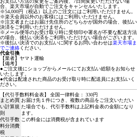
お支払い方法の変更をご案内後、7日間変更いただけない場
合、楽天市場が自動でご注文をキャンセルいたします。
※54,000円（税込）以上のご注文にはご利用いただけません。
※楽天会員以外のお客様にはご利用いただけません。
※注文者またはお届け先住所のどちらかが国外の場合、後払い
決済をご利用いただけません。
※メール便等のお受け取り時に受領印や署名が不要な配送方法
の場合、後払い決済をご利用いただけない場合がございます。
※後払い決済でのお支払いに関するお問い合わせは
楽天市場ま
でご連絡
ください。
代金引換
【業者】ヤマト運輸
【備考】
●ご注文後にショップからメールにてお支払い総額をお知らせ
いたします。
●代金は配達された商品のお受け取り時に配送員にお支払いく
ださい。
【代引手数料料金表】 全国一律料金： 330円
まとめ買
お届け先１件につき、複数の商品をご注文いただい
い計算規
た場合でも、代引手数料は上記料金表の金額になり
則
ます。
代引手数
この料金には消費税が含まれています
料分消費
税