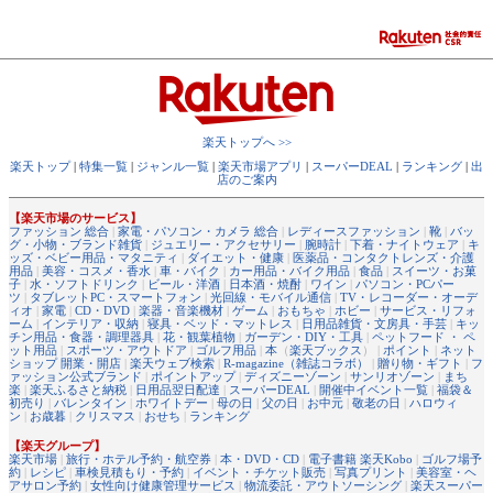
楽天トップへ >>
楽天トップ
|
特集一覧
|
ジャンル一覧
|
楽天市場アプリ
|
スーパーDEAL
|
ランキング
|
出
店のご案内
【楽天市場のサービス】
ファッション 総合
|
家電・パソコン・カメラ 総合
|
レディースファッション
|
靴
|
バッ
グ・小物・ブランド雑貨
|
ジュエリー・アクセサリー
|
腕時計
|
下着・ナイトウェア
|
キ
ッズ・ベビー用品・マタニティ
|
ダイエット・健康
|
医薬品・コンタクトレンズ・介護
用品
|
美容・コスメ・香水
|
車・バイク
|
カー用品・バイク用品
|
食品
|
スイーツ・お菓
子
|
水・ソフトドリンク
|
ビール・洋酒
|
日本酒・焼酎
|
ワイン
|
パソコン・PCパー
ツ
|
タブレットPC・スマートフォン
|
光回線・モバイル通信
|
TV・レコーダー・オーデ
ィオ
|
家電
|
CD・DVD
|
楽器・音楽機材
|
ゲーム
|
おもちゃ
|
ホビー
|
サービス・リフォ
ーム
|
インテリア・収納
|
寝具・ベッド・マットレス
|
日用品雑貨・文房具・手芸
|
キッ
チン用品・食器・調理器具
|
花・観葉植物
|
ガーデン・DIY・工具
|
ペットフード ・ ペ
ット用品
|
スポーツ・アウトドア
|
ゴルフ用品
|
本
（
楽天ブックス
） |
ポイント
|
ネット
ショップ 開業・開店
|
楽天ウェブ検索
|
R-magazine（雑誌コラボ）
|
贈り物・ギフト
|
フ
ァッション公式ブランド
|
ポイントアップ
|
ディズニーゾーン
|
サンリオゾーン
|
まち
楽
|
楽天ふるさと納税
|
日用品翌日配達
|
スーパーDEAL
|
開催中イベント一覧
|
福袋＆
初売り
|
バレンタイン
|
ホワイトデー
|
母の日
|
父の日
|
お中元
|
敬老の日
|
ハロウィ
ン
|
お歳暮
|
クリスマス
|
おせち
|
ランキング
【楽天グループ】
楽天市場
|
旅行・ホテル予約・航空券
|
本・DVD・CD
|
電子書籍 楽天Kobo
|
ゴルフ場予
約
|
レシピ
|
車検見積もり・予約
|
イベント・チケット販売
|
写真プリント
|
美容室・ヘ
アサロン予約
|
女性向け健康管理サービス
|
物流委託・アウトソーシング
|
楽天スーパー