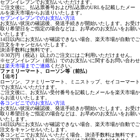
セブンイレブンでお支払いいただけます。
ご注文後に、払込票番号および払込票のURLを記載したメー
ルを楽天市場からお送りいたします。
セブンイレブンでのお支払い方法
お支払い状況の確認後、発送手続きが開始いたします。お受け
取り希望日をご指定の場合などは、お早めのお支払いをお願い
いたします。
14日以内にお支払いが確認できない場合、楽天市場が自動でご
注文をキャンセルいたします。
決済手数料は無料です。
※30万円（税込）以上のご注文にはご利用いただけません。
※セブンイレブン（前払）でのお支払いに関するお問い合わせ
は
楽天市場までご連絡
ください。
ファミリーマート、ローソン等（前払）
【備考】
ローソン、ファミリーマート、ミニストップ、セイコーマート
でお支払いいただけます。
ご注文後に、お支払い受付番号を記載したメールを楽天市場か
らお送りいたします。
各コンビニでのお支払い方法
お支払い状況の確認後、発送手続きが開始いたします。お受け
取り希望日をご指定の場合などは、お早めのお支払いをお願い
いたします。
14日以内にお支払いが確認できない場合、楽天市場が自動でご
注文をキャンセルいたします。
各コンビニでお支払いいただく場合、決済手数料は無料です。