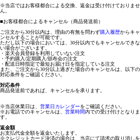
※当店ではお客様都合による交換、返金は受け付けておりませ
ん。
■
お客様都合によるキャンセル（商品発送前）
ご注文から30分以内は、理由の有無を問わず
購入履歴
からキャ
ンセルすることが可能です。
ただし以下の場合においては、30分以内でもキャンセルできな
い場合がございます。
・楽天会員登録を利用していない注文
・予約購入/定期購入/頒布会の注文
・配送日時指定で最短お届け日を指定している注文
また、ご注文から30分以上過ぎた場合のキャンセルは、以下の
対応条件をご確認ください。
対応条件
商品発送前であれば、キャンセルを承ります。
※当店休業日は、
営業日カレンダー
をご確認ください。
※お電話でのキャンセルは、
営業時間
内での受け付けとなりま
す。
返金額
お支払代金全額を返金いたします。
※クレジットカード決済の場合は、当店にて請求の取り消しを