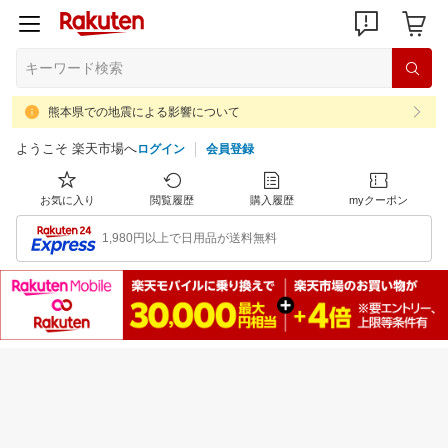
熊本県での地震による影響について
ようこそ 楽天市場へ
ログイン
会員登録
お気に入り
閲覧履歴
購入履歴
myクーポン
1,980円以上で日用品が送料無料