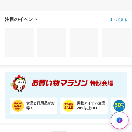
注目のイベント
すべて見る
【3本セット】奇跡の歯ブラシ 正規品 / CMで話題 / 独自のピラミッド構造
＼18％OFF／ 強炭酸水 500ml×24本 富士山の天然水使用！ラベルレスでゴミ捨ても楽
1,860円
1,580円
2,
割引価格
割引価格
割引価格
1,488
1,280
2,224
円
円
円