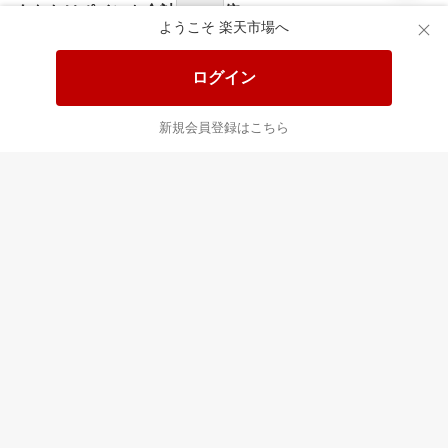
食品と日用品がお
掲載アイテム全品
日
得！
20%以上OFF！
ポ
ようこそ 楽天市場へ
ログイン
あなたはポイント
合計
倍
新規会員登録はこちら
最近チェックした商品
すべて見る