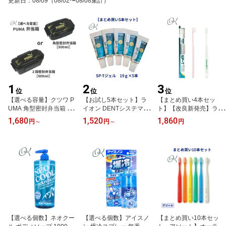
更新日
：
08/09
（08/02〜08/08集計）
用）歯ブラシ オーラル
ケア
ケア 口腔ケア 親子 ホー
ムケア むし歯予防 ブラ
ッシング
1
2
3
位
位
位
【選べる容量】クツワ P
【お試し5本セット】ラ
【まとめ買い4本セッ
UMA 角型密封弁当箱 【5
イオン DENTシステマSP
ト】【改良新発売】ライ
00ml PM536】 PUMA 2
-Tジェル19g×5本 LION 1
オン システマ SP-T 歯ブ
1,680
1,520
1,860
円
～
円
～
円
段密封弁当箱【600ml P
9g お試し 試供品 歯みが
ラシ SPT 歯周病 むし歯
M537】 ランチ 弁当 遠足
き粉 ジェル 持ち運び便
はみがき はぶらし エス
お出かけ 習い事 スポー
利 SPT 旅行 職場 歯科医
ピーティー LION spt
ツ 公園 お弁当 プーマ 学
院専売 歯周病予防 無研
童 お留守番
磨 携帯 まとめ買い
【選べる個数】ネオクー
【選べる個数】アイスノ
【まとめ買い10本セッ