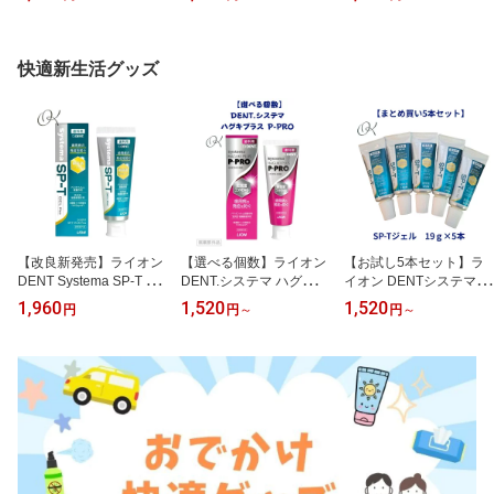
旧入れ歯爽快 部分入れ歯
がいアイプリ シール帳(2
ジェル 60g（バナナ 500
総義歯 金属床 リニュー
81550001) ショウワノー
ppm・グレープ・ピーチ
アル パッケージ変更
ト アイプリ シール かわ
950ppm）送料無料 歯磨
いい 保育園 幼稚園 小学
き粉 チェックアップ 子
快適新生活グッズ
生 推し セット まとめ買
供 フッ素 口腔ケア ホー
い プレゼント
ムケア 歯磨き 親子 う蝕
予防 むし歯 LION 歯科専
売 リニューアル 予防 乳
歯
【改良新発売】ライオン
【選べる個数】ライオン
【お試し5本セット】ラ
DENT Systema SP-T ジ
DENT.システマ ハグキプ
イオン DENTシステマSP
ェル Plus 85g 1450ppm
ラス P-PRO フッ化ナト
-Tジェル19g×5本 LION 1
1,960
1,520
1,520
円
円
～
円
～
歯科専売 歯磨き粉 虫歯
リウム(1450ppmF) Syste
9g お試し 試供品 歯みが
歯周病 予防歯科 医薬部
ma 歯磨き粉 はみがき 歯
き粉 ジェル 持ち運び便
外品 はみがき ホームケ
周病 予防 医薬部外品 LIO
利 SPT 旅行 職場 歯科医
ア
N 歯科専売 ホームケア
院専売 歯周病予防 無研
磨 携帯 まとめ買い