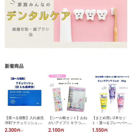
新着商品
【選べる個数】入れ歯洗
【シール帳セット】おね
【まとめ買い2本セッ
浄剤”ナチュリッシュ（3
がいアイプリ キラつやシ
ト・選べるフレーバー】
g×30包）入れ歯洗浄剤
ール(461550001)+おね
ライオン チェックアップ
2,300
2,100
1,550
円
～
円
円