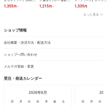
ル ボディソープ 1000mL
ン 爆冷スプレー 無香料
ト・アソート】オーラル
夏 爽快 メントール 汗 ニ
携帯用 95mL 熱中症対策
ケア タフト24 歯ブラシ
1,355
1,215
1,535
円
～
円
～
円
オイ 皮脂 中学生 高校生
部活 外出 外回り 営業 外
毛のかたさ 【SS】 歯科
社会人 大学生 部活 クラ
仕事 たんぼ 畑 農業 庭仕
医院用 ハブラシ はみが
もっと見る
ブ 外出
事 暑さ対策 携帯 消臭 プ
き 口腔ケア むし歯 プラ
レゼント
ーク 歯垢
ショップ情報
会社概要・決済方法・配送方法
ショップへ問い合わせ
メルマガ登録・変更
受注・発送カレンダー
2026年8月
20
日
月
火
水
木
金
土
日
月
火