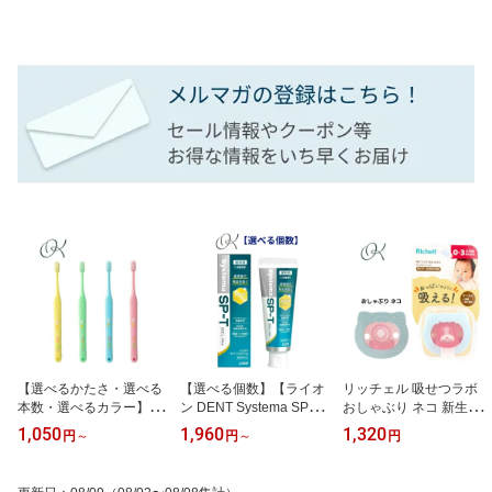
【選べるかたさ・選べる
【選べる個数】【ライオ
リッチェル 吸せつラボ
本数・選べるカラー】オ
ン DENT Systema SP-T
おしゃぶり ネコ 新生児
ーラルケア マミー17 か
ジェル Plus 85g 1450pp
用 ケース付 ベビー 赤ち
1,050
1,960
1,320
円
～
円
～
円
たさ S/M カラー イエロ
m 歯科専売 歯磨き粉 虫
ゃん 寝かしつけ ぐずり
ー グリーン ブルー ピン
歯 歯周病 予防歯科 医薬
煮沸消毒
ク（点検・仕上げ磨き
部外品 はみがき ホーム