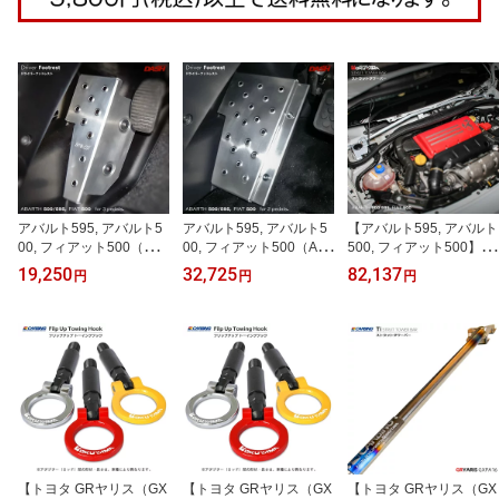
アバルト595, アバルト5
アバルト595, アバルト5
【アバルト595, アバルト
00, フィアット500（MT
00, フィアット500（AT
500, フィアット500】
3ペダル） アルミ製 ドラ
2ペダル用） アルミ製 ド
【補強パーツ】ストラッ
19,250
32,725
82,137
円
円
円
イバーフットレスト
ライバー フットレスト
トタワーバー スチール製
フロント タイプD【OKU
YAMA】
【トヨタ GRヤリス（GX
【トヨタ GRヤリス（GX
【トヨタ GRヤリス（GX