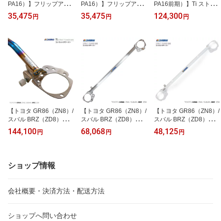
PA16）】フリップアッ
PA16）】フリップアッ
PA16前期）】Ti ストラ
プトーイングフック（可
プトーイングフック（可
ットタワーバー /チタン /
35,475
35,475
124,300
円
円
円
倒タイプ牽引フック）フ
倒タイプ牽引フック） リ
フロント【オクヤマ/CA
ロント
ア
RBING】
【トヨタ GR86（ZN8）/
【トヨタ GR86（ZN8）/
【トヨタ GR86（ZN8）/
スバル BRZ（ZD8）】補
スバル BRZ（ZD8）】ス
スバル BRZ（ZD8）】ス
強パーツ ストラットタワ
トラットタワーバー /ア
トラットタワーバー /ス
144,100
68,068
48,125
円
円
円
ーバー チタン フロント
ルミ /フロント（MCS
チール /フロント（MCS
（MCS付）【オクヤマ/C
付）【オクヤマ/CARBIN
付）【オクヤマ/CARBIN
ARBING】
G】
G】
ショップ情報
会社概要・決済方法・配送方法
ショップへ問い合わせ