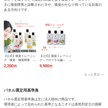
主に嗅覚障害と診断された方や、嗅覚がかなり弱っている自覚の
ある方向けです。
【公式】嗅覚トレーニン
【公式】嗅覚トレーニン
グ 嗅覚 嗅覚障害 香
グ～フローラル編～ 嗅
り におい 嗅覚トレー
覚 嗅覚障害 香り に
2,200
9,900
円
円
ニング シトラス フロ
おい 嗅覚トレーニン
ーラル 感冒 風邪 コ
グ フローラル 桜 キ
もっと見る
ロナ 簡単
ンモクセイ ジャスミ
ン 感冒 風邪 5セッ
ト
パネル選定用基準臭
パネル選定用基準臭は主に法人様向け商品です。
環境省によって定められた基準となるニオイは臭気判定士の国家