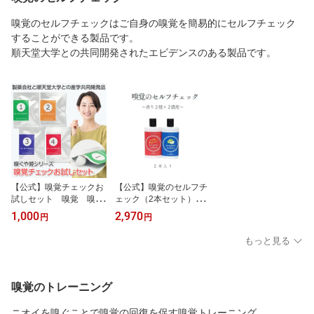
嗅覚のセルフチェックはご自身の嗅覚を簡易的にセルフチェック
することができる製品です。
順天堂大学との共同開発されたエビデンスのある製品です。
【公式】嗅覚チェックお
【公式】嗅覚のセルフチ
試しセット 嗅覚 嗅覚
ェック（2本セット）嗅
検査 嗅覚障害 嗅覚低
覚 検査 嗅覚障害 嗅覚低
1,000
2,970
円
円
下 セルフチェック に
下 認知症 におい 匂い 香
おい 風邪 感冒 お試
り 嗅ぐ 感冒 風邪 副鼻腔
もっと見る
し サンプル 使い切り
炎 コロナ セット セルフ
チェック 嗅覚トレーニン
グ 簡単
嗅覚のトレーニング
ニオイを嗅ぐことで嗅覚の回復を促す嗅覚トレーニング。