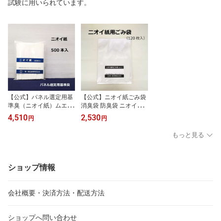
試験に用いられています。
【公式】パネル選定用基
【公式】ニオイ紙ごみ袋
準臭（ニオイ紙）ムエッ
消臭袋 防臭袋 ニオイ紙
ト 試香紙 無臭 500本 嗅
ゴミ袋 ニオイ漏れ 臭わ
4,510
2,530
円
円
覚 臭気判定士 試験 嗅覚
ない 官能検査 ろ紙 臭気
検査 官能検査 嗅覚トレ
判定
もっと見る
ーニング パネラー選定
品質管理 香料 香水 アロ
マ
ショップ情報
会社概要・決済方法・配送方法
ショップへ問い合わせ