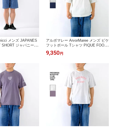
icci メンズ JAPANES
アルボマレー ArvorMaree メンズ ピケ
AY SHORT ジャパニーズ
フットボール Tシャツ PIQUE FOOT
ョーツ G6SM-P013
BALL TEE SHIRT PQ-FBT＊送料無料
9,350
円
＊送料無料＊ 《即日発
＊《即日発送》2026’春夏