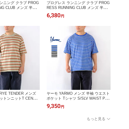
ンニング クラブ PROG
プログレス ランニング クラブ PROG
ING CLUB メンズ 半袖
RESS RUNNING CLUB メンズ 半袖
Front&amp;Sleeve
プリントTシャツ HACKNEY Print S/
6,380
円
 T PRC-26SS 10＊送料無
SLV T PRC-26SS 07＊送料無料＊
》2026’春夏
《即日発送》2026’春夏
YE TENDER メンズ
ヤーモ YARMO メンズ 半袖 ウエスト
ットンニットT CENTR
ポケット Tシャツ S/SLV WAIST POC
062600 ユニセックス＊送
KET TEE＊送料無料＊《即日発送》2
9,350
円
発送》2026’春夏
026'春夏
もっと見る