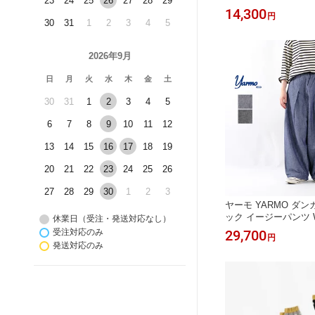
23
24
25
26
27
28
29
0《即日発送》＊送料無
14,300
円
30
31
1
2
3
4
5
2026年9月
日
月
火
水
木
金
土
30
31
1
2
3
4
5
6
7
8
9
10
11
12
13
14
15
16
17
18
19
20
21
22
23
24
25
26
27
28
29
30
1
2
3
ヤーモ YARMO ダ
ック イージーパンツ Wid
休業日（受注・発送対応なし）
PT YAR-26AW P4
29,700
受注対応のみ
円
＊送料無料＊《即日発送
発送対応のみ