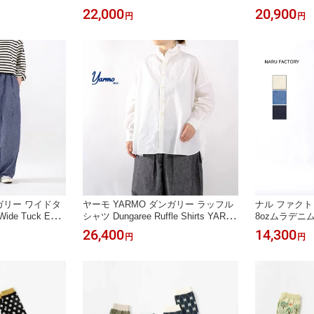
料＊2026'秋冬
ワンウォッシュ A12629-19 BLACK D
2626-98 10o
22,000
20,900
円
円
ENIM CIRCUS PANTS＊送料無料＊
S＊送料無料＊
《即日発送》2026'秋冬
ンガリー ワイドタ
ヤーモ YARMO ダンガリー ラッフル
ナル ファクトリ
e Tuck East
シャツ Dungaree Ruffle Shirts YAR-26
8ozムラデニム
0D コットン リネン
AW S28D フリル 長袖 コットン リネ
BF《即日発送
26,400
14,300
円
円
》2026’秋冬
ン＊送料無料＊《即日発送》2026’秋
夏
冬