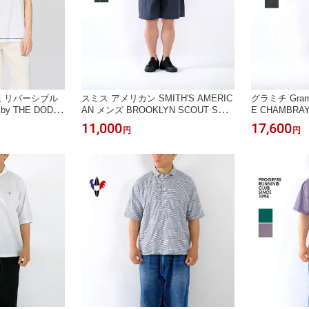
枚組 リバーシブル
スミス アメリカン SMITH'S AMERIC
グラミチ Gram
 THE DODO
AN メンズ BROOKLYN SCOUT SHO
E CHAMBR
 百々千晴《即日発
RTS ブルックリン スカウト ショーツ
シャンブレー シ
11,000
17,600
円
円
'春夏
6275-4070＊送料無料＊《即日発送》
ハーフパンツ
2026’春夏
送》2026'春夏