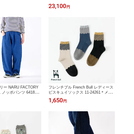
z DENIM CIRCUS PANT
26-93 10oz DENIM CIRCUS PANTS
23,100
円
《即日発送》2026'秋冬
＊送料無料＊《即日発送》2026'秋冬
ー NARU FACTORY
フレンチブル French Bull レディース
 ノッポパンツ 641800
ビスキュイソックス 11-24261＊メー
》＊送料無料＊2026’春
ル便＊《即日発送》2026'春夏
1,650
円