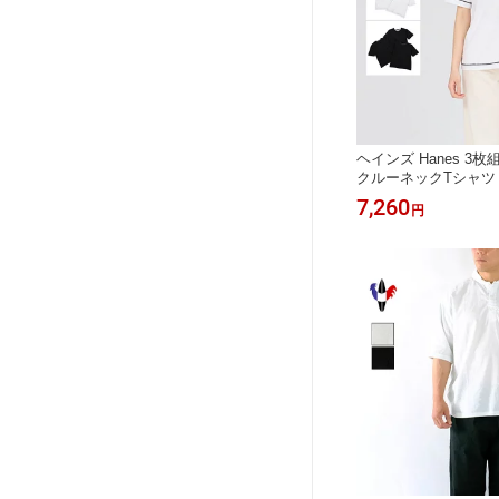
ヘインズ Hanes 3
クルーネックTシャツ by
JEAN HW1-D702
7,260
円
送》＊送料無料＊2026