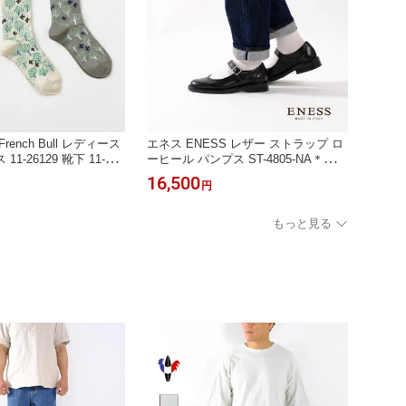
ench Bull レディース
エネス ENESS レザー ストラップ ロ
1-26129 靴下 11-242
ーヒール パンプス ST-4805-NA＊送料
＊《即日発送》2026'春
無料＊《即日発送》イタリア製 202
16,500
円
6'春夏
もっと見る