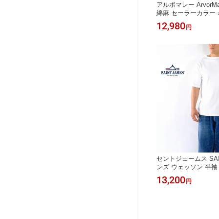
アルボマレー ArvorM
綿麻 セーラーカラー 
AKU SAILOR POLO
12,980
円
料無料＊《即日発送》2
セントジェームス SAIN
ンズ ウェッソン 半袖 
NT SHORT SLEEVE
13,200
円
ックス バスクシャツ
店】＊送料無料＊《
ス製