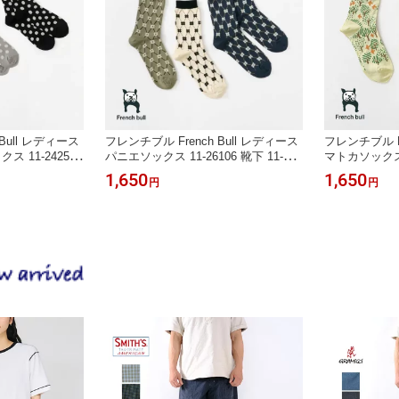
Bull レディース
フレンチブル French Bull レディース
フレンチブル Fr
 11-24252
パニエソックス 11-26106 靴下 11-242
マトカソックス 1
》2026'春夏
51＊メール便＊《即日発送》2026'春
51＊メール便
1,650
1,650
円
円
夏
夏