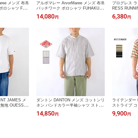
aree メンズ 布帛
アルボマレー ArvorMaree メンズ 布帛
プログレス ラ
ポロシャツ FUH
パッチワーク ポロシャツ FUHAKU P
RESS RUNN
 FHK-SAPO ＊送
ATCHWORK POLO FHK-PO-SC＊送
プリントTシャツ 
14,080
6,380
円
円
026’春夏
料無料＊《即日発送》2026’春夏
Print S/SLV
料＊《即日発送
T JAMES メ
ダントン DANTON メンズ コットンリ
ライテンダー R
無地 OUESSA
ネン バンドカラー半袖シャツ ストラ
ストライプ コ
 SHIRTS ユニセ
イプ JD-3788 SCP＊送料無料＊《即
E TEE 010
14,850
9,900
円
円
【正規日本代理
日発送》2026'春夏
料無料＊《即日
即日発送》フラン