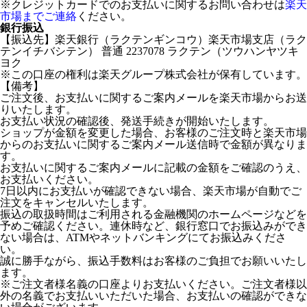
※クレジットカードでのお支払いに関するお問い合わせは
楽天
市場までご連絡
ください。
銀行振込
【振込先】楽天銀行（ラクテンギンコウ）楽天市場支店（ラク
テンイチバシテン） 普通 2237078 ラクテン（ツウハンヤツキ
ヨク
※この口座の権利は楽天グループ株式会社が保有しています。
【備考】
ご注文後、お支払いに関するご案内メールを楽天市場からお送
りいたします。
お支払い状況の確認後、発送手続きが開始いたします。
ショップが金額を変更した場合、お客様のご注文時と楽天市場
からのお支払いに関するご案内メール送信時で金額が異なりま
す。
お支払いに関するご案内メールに記載の金額をご確認のうえ、
お支払いください。
7日以内にお支払いが確認できない場合、楽天市場が自動でご
注文をキャンセルいたします。
振込の取扱時間はご利用される金融機関のホームページなどを
予めご確認ください。連休時など、銀行窓口でお振込みができ
ない場合は、ATMやネットバンキングにてお振込みくださ
い。
誠に勝手ながら、振込手数料はお客様のご負担でお願いいたし
ます。
※ご注文者様名義の口座よりお支払いください。ご注文者様以
外の名義でお支払いいただいた場合、お支払いの確認ができな