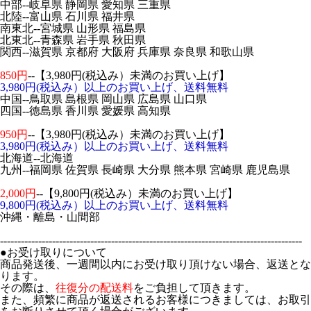
中部--岐阜県 静岡県 愛知県 三重県
北陸--富山県 石川県 福井県
南東北--宮城県 山形県 福島県
北東北--青森県 岩手県 秋田県
関西--滋賀県 京都府 大阪府 兵庫県 奈良県 和歌山県
850円
--【3,980円(税込み）未満のお買い上げ】
3,980円(税込み）以上のお買い上げ、送料無料
中国--鳥取県 島根県 岡山県 広島県 山口県
四国--徳島県 香川県 愛媛県 高知県
950円
--【3,980円(税込み）未満のお買い上げ】
3,980円(税込み）以上のお買い上げ、送料無料
北海道--北海道
九州--福岡県 佐賀県 長崎県 大分県 熊本県 宮崎県 鹿児島県
2,000円
--【9,800円(税込み）未満のお買い上げ】
9,800円(税込み）以上のお買い上げ、送料無料
沖縄・離島・山間部
---------------------------------------------------------------------------------------
●お受け取りについて
商品発送後、一週間以内にお受け取り頂けない場合、返送とな
ります。
その際は、
往復分の配送料
をご負担して頂きます。
また、頻繁に商品が返送されるお客様につきましては、お取引