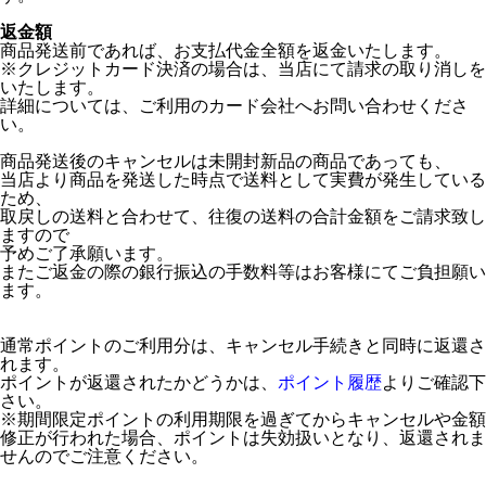
返金額
商品発送前であれば、お支払代金全額を返金いたします。
※クレジットカード決済の場合は、当店にて請求の取り消しを
いたします。
詳細については、ご利用のカード会社へお問い合わせくださ
い。
商品発送後のキャンセルは未開封新品の商品であっても、
当店より商品を発送した時点で送料として実費が発生している
ため、
取戻しの送料と合わせて、往復の送料の合計金額をご請求致し
ますので
予めご了承願います。
またご返金の際の銀行振込の手数料等はお客様にてご負担願い
ます。
通常ポイントのご利用分は、キャンセル手続きと同時に返還さ
れます。
ポイントが返還されたかどうかは、
ポイント履歴
よりご確認下
さい。
※期間限定ポイントの利用期限を過ぎてからキャンセルや金額
修正が行われた場合、ポイントは失効扱いとなり、返還されま
せんのでご注意ください。