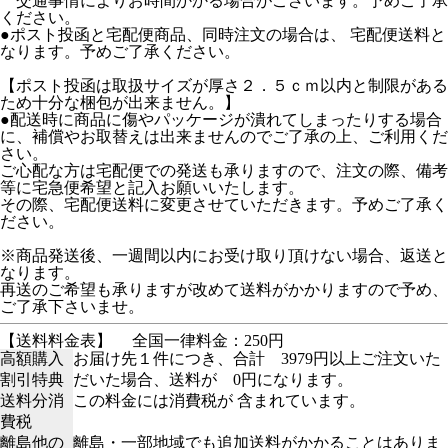
交通事情によりお時間かかる場合がございます。予めご了承
ください。
●ポスト投函と宅配便商品、同時注文の場合は、 宅配便送料と
なります。予めご了承ください。
【ポスト投函は取扱サイズが厚さ２．５ｃｍ以内と制限がある
ため十分な梱包が出来ません。】
●配送時に商品に傷やパッケージが潰れてしまったりする場合
に、補償やお取替えは出来ませんのでご了承の上、ご利用くだ
さい。
ご心配な方は宅配便での発送も承りますので、注文の際、備考
等に宅急便希望と記入お願いいたします。
その際、宅配便送料に変更させていただきます。予めご了承く
ださい。
※商品発送後、一週間以内にお受け取り頂けない場合、返送と
なります。
再送のご希望も承りますが改めて送料がかかりますので予め、
ご了承下さいませ。
【送料料金表】
全国一律料金：250円
高額購入
お届け先１件につき、合計 3979円以上ご注文いた
割引特典
だいた場合、送料が 0円になります。
送料分消
この料金には消費税が 含まれています。
費税
離島他の
離島・一部地域でも追加送料がかかることはありま