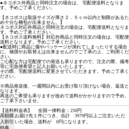
●ネコポス外商品と同時注文の場合は、 宅配便送料となりま
す。予めご了承ください。
【ネコポスは取扱サイズが厚さ２．５ｃｍ以内と制限があるた
め十分な梱包が出来ません。】
ネコポス対応外商品と同時注文の場合は、宅配便送料となりま
す。予めご了承ください。
【ネコポス送料無料】対応外商品と同時注文の場合は、宅配便
送料となります。予めご了承ください。
●配送時に商品に傷やパッケージが潰れてしまったりする場合
に、補償やお取替えは出来ませんのでご了承の上、ご利用くだ
さい。
ご心配な方は宅配便での発送も承りますので、注文の際、備考
等に宅急便希望と記入お願いいたします。
その際、宅配便送料に変更させていただきます。予めご了承く
ださい。
※商品発送後、一週間以内にお受け取り頂けない場合、返送と
なります。
再送のご希望も承りますが改めて送料がかかりますので予め、
ご了承下さいませ。
【送料料金表】
全国一律料金：250円
高額購
お届け先１件につき、合計 3979円以上ご注文いただ
入割引
いた場合、送料が 0円になります。
特典