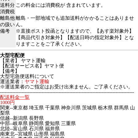
送料分
この料金には消費税が 含まれています。
消費税
離島他
離島・一部地域でも追加送料がかかることはありませ
の扱い
ん。
備考
※直接ポスト投函となりますので、【あす楽対象外】
【商品代引き対象外】【配送日時の指定対象外】とな
りますことをご了承ください。
大型宅配便
【業者】 ヤマト運輸
【配送サービス名】ヤマト便
【備考】
大型宅急便送料について
運送業者：
ヤマト運輸
※運送業者のご指定はお受け出来ません。ご了承ください。
---------------------------------------------------------------------------------------
配送料金一覧
1000円
関東--東京都 埼玉県 千葉県 神奈川県 茨城県 栃木県 群馬県 山
梨県
信越--新潟県 長野県
中部--岐阜県 静岡県 愛知県 三重県
北陸--富山県 石川県 福井県
南東北--宮城県 山形県 福島県