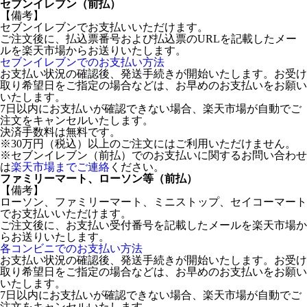
セブンイレブン（前払）
【備考】
セブンイレブンでお支払いいただけます。
ご注文後に、払込票番号および払込票のURLを記載したメー
ルを楽天市場からお送りいたします。
セブンイレブンでのお支払い方法
お支払い状況の確認後、発送手続きが開始いたします。お受け
取り希望日をご指定の場合などは、お早めのお支払いをお願い
いたします。
7日以内にお支払いが確認できない場合、楽天市場が自動でご
注文をキャンセルいたします。
決済手数料は無料です。
※30万円（税込）以上のご注文にはご利用いただけません。
※セブンイレブン（前払）でのお支払いに関するお問い合わせ
は
楽天市場までご連絡
ください。
ファミリーマート、ローソン等（前払）
【備考】
ローソン、ファミリーマート、ミニストップ、セイコーマート
でお支払いいただけます。
ご注文後に、お支払い受付番号を記載したメールを楽天市場か
らお送りいたします。
各コンビニでのお支払い方法
お支払い状況の確認後、発送手続きが開始いたします。お受け
取り希望日をご指定の場合などは、お早めのお支払いをお願い
いたします。
7日以内にお支払いが確認できない場合、楽天市場が自動でご
注文をキャンセルいたします。