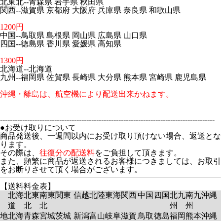
北東北--青森県 岩手県 秋田県
関西--滋賀県 京都府 大阪府 兵庫県 奈良県 和歌山県
1200円
中国--鳥取県 島根県 岡山県 広島県 山口県
四国--徳島県 香川県 愛媛県 高知県
1300円
北海道--北海道
九州--福岡県 佐賀県 長崎県 大分県 熊本県 宮崎県 鹿児島県
沖縄・離島は、航空機により配送出来かねます。
---------------------------------------------------------------------------------------
●お受け取りについて
商品発送後、一週間以内にお受け取り頂けない場合、返送とな
ります。
その際は、
往復分の配送料
をご負担して頂きます。
また、頻繁に商品が返送されるお客様につきましては、お取引
をお断りさせて頂く場合がございます。
【送料料金表】
北海
北東
南東
関東
信越
北陸
東海
関西
中国
四国
北九
南九
沖縄
道
北
北
州
州
地
北海
青森
宮城
茨城
新潟
富山
岐阜
滋賀
鳥取
徳島
福岡
熊本
沖縄