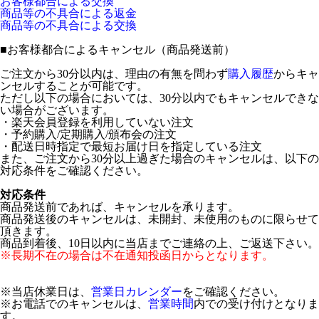
お客様都合による交換
商品等の不具合による返金
商品等の不具合による交換
■
お客様都合によるキャンセル（商品発送前）
ご注文から30分以内は、理由の有無を問わず
購入履歴
からキャ
ンセルすることが可能です。
ただし以下の場合においては、30分以内でもキャンセルできな
い場合がございます。
・楽天会員登録を利用していない注文
・予約購入/定期購入/頒布会の注文
・配送日時指定で最短お届け日を指定している注文
また、ご注文から30分以上過ぎた場合のキャンセルは、以下の
対応条件をご確認ください。
対応条件
商品発送前であれば、キャンセルを承ります。
商品発送後のキャンセルは、未開封、未使用のものに限らせて
頂きます。
商品到着後、10日以内に当店までご連絡の上、ご返送下さい。
※長期不在の場合は不在通知投函日からとなります。
※当店休業日は、
営業日カレンダー
をご確認ください。
※お電話でのキャンセルは、
営業時間
内での受け付けとなりま
す。