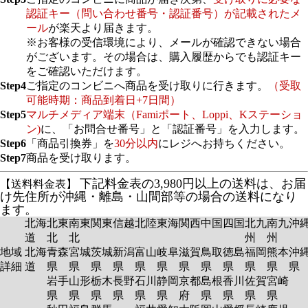
認証キー（問い合わせ番号・認証番号）が記載されたメ
ール
が楽天より届きます。
※お客様の受信環境により、メールが確認できない場合
がございます。その場合は、購入履歴からでも認証キー
をご確認いただけます。
Step4
ご指定のコンビニへ商品を受け取りに行きます。
（受取
可能時期：商品到着日+7日間）
Step5
マルチメディア端末（Famiポート、Loppi、Kステーショ
ン)
に、「お問合せ番号」と「認証番号」を入力します。
Step6
「商品引換券」を
30分以内
にレジへお持ちください。
Step7
商品を受け取ります。
下記料金表の3,980円以上の送料は、お届
【送料料金表】
け先住所が沖縄・離島・山間部等の場合の送料になり
ます。
北海
北東
南東
関東
信越
北陸
東海
関西
中国
四国
北九
南九
沖
道
北
北
州
州
地域
北海
青森
宮城
茨城
新潟
富山
岐阜
滋賀
鳥取
徳島
福岡
熊本
沖
詳細
道
県
県
県
県
県
県
県
県
県
県
県
岩手
山形
栃木
長野
石川
静岡
京都
島根
香川
佐賀
宮崎
県
県
県
県
県
県
府
県
県
県
県