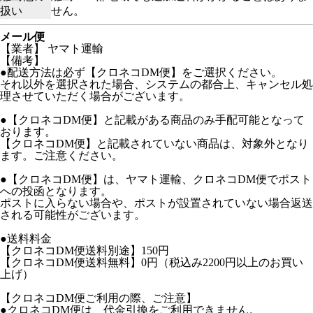
扱い
せん。
メール便
【業者】 ヤマト運輸
【備考】
●配送方法は必ず【クロネコDM便】をご選択ください。
それ以外を選択された場合、システムの都合上、キャンセル処
理させていただく場合がございます。
●【クロネコDM便】と記載がある商品のみ手配可能となって
おります。
【クロネコDM便】と記載されていない商品は、対象外となり
ます。ご注意ください。
●【クロネコDM便】は、ヤマト運輸、クロネコDM便でポスト
への投函となります。
ポストに入らない場合や、ポストが設置されていない場合返送
される可能性がございます。
●送料料金
【クロネコDM便送料別途】150円
【クロネコDM便送料無料】0円（税込み2200円以上のお買い
上げ）
【クロネコDM便ご利用の際、ご注意】
●クロネコDM便は、代金引換をご利用できません。