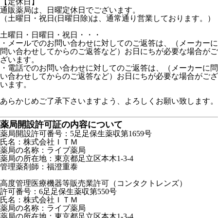
【定休日】
通販薬局は、日曜定休日でございます。
（土曜日・祝日(日曜日除)は、通常通り営業しております。）
土曜日・日曜日・祝日・・・
・メールでのお問い合わせに対してのご返答は、（メーカーに
問い合わせしてからのご返答など）お日にちが必要な場合がご
ざいます。
・電話でのお問い合わせに対してのご返答は、（メーカーに問
い合わせしてからのご返答など）お日にちが必要な場合がござ
います。
あらかじめご了承下さいますよう、よろしくお願い致します。
薬局開設許可証の内容について
薬局開設許可番号：5足足保生薬収第1659号
氏名：株式会社ＩＴＭ
薬局の名称：ライブ薬局
薬局の所在地：東京都足立区本木1-3-4
管理薬剤師：福澄重泰
高度管理医療機器等販売業許可（コンタクトレンズ）
許可番号：6足足保生薬収第550号
氏名：株式会社ＩＴＭ
薬局の名称：ライブ薬局
薬局の所在地：東京都足立区本木1-3-4