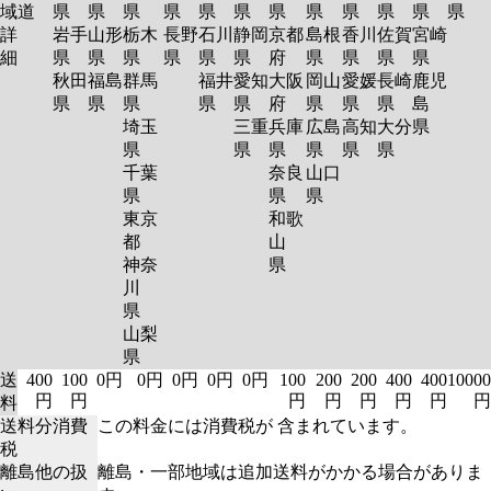
域
道
県
県
県
県
県
県
県
県
県
県
県
県
詳
岩手
山形
栃木
長野
石川
静岡
京都
島根
香川
佐賀
宮崎
細
県
県
県
県
県
県
府
県
県
県
県
秋田
福島
群馬
福井
愛知
大阪
岡山
愛媛
長崎
鹿児
県
県
県
県
県
府
県
県
県
島
埼玉
三重
兵庫
広島
高知
大分
県
県
県
県
県
県
県
千葉
奈良
山口
県
県
県
東京
和歌
都
山
神奈
県
川
県
山梨
県
送
400
100
0円
0円
0円
0円
0円
100
200
200
400
400
10000
円
円
円
円
円
円
円
円
料
送料分消費
この料金には消費税が 含まれています。
税
離島他の扱
離島・一部地域は追加送料がかかる場合がありま