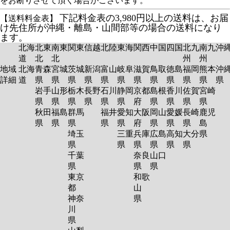
をお断りさせて頂く場合がございます。
下記料金表の3,980円以上の送料は、お届
【送料料金表】
け先住所が沖縄・離島・山間部等の場合の送料になり
ます。
北海
北東
南東
関東
信越
北陸
東海
関西
中国
四国
北九
南九
沖
道
北
北
州
州
地域
北海
青森
宮城
茨城
新潟
富山
岐阜
滋賀
鳥取
徳島
福岡
熊本
沖
詳細
道
県
県
県
県
県
県
県
県
県
県
県
岩手
山形
栃木
長野
石川
静岡
京都
島根
香川
佐賀
宮崎
県
県
県
県
県
県
府
県
県
県
県
秋田
福島
群馬
福井
愛知
大阪
岡山
愛媛
長崎
鹿児
県
県
県
県
県
府
県
県
県
島
埼玉
三重
兵庫
広島
高知
大分
県
県
県
県
県
県
県
千葉
奈良
山口
県
県
県
東京
和歌
都
山
神奈
県
川
県