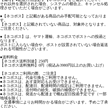
それ以外を選択された場合、システムの都合上、キャンセル処
理させていただく場合がございます。
●【ネコポス】と記載がある商品のみ手配可能となっておりま
す。
【ネコポス】と記載されていない商品は、対象外となります。
ご注意ください。
●【ネコポス】は、ヤマト運輸、ネコポスでポストへの投函と
なります。
ポストに入らない場合や、ポストが設置されていない場合返送
される可能性がございます。
●送料料金
【ネコポス送料別途】250円
【ネコポス送料無料】0円（税込み3980円以上のお買い上げ）
【ネコポスご利用の際、ご注意】
●ネコポスは、代金引換をご利用できません。
●ネコポスは、あす楽対応もお受けできません。
●ネコポスは、配達日、配達時間の指定はご利用できません。
●ネコポスは、送付時の紛失、破損の補償ができません。
●ネコポスは、発送から配達まで概ね翌日投函予定です（一部
地域を除く）
交通事情によりお時間かかる場合がございます。予めご了承
ください。