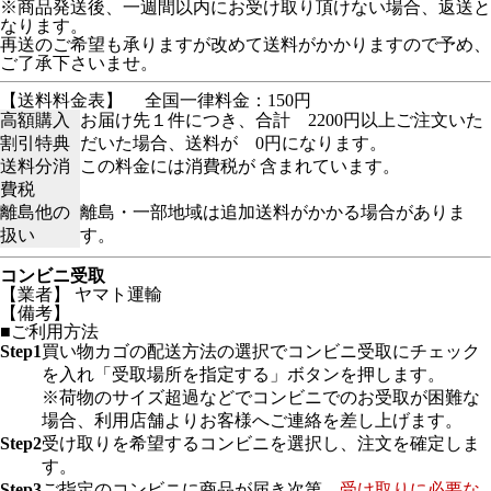
※商品発送後、一週間以内にお受け取り頂けない場合、返送と
なります。
再送のご希望も承りますが改めて送料がかかりますので予め、
ご了承下さいませ。
【送料料金表】
全国一律料金：150円
高額購入
お届け先１件につき、合計 2200円以上ご注文いた
割引特典
だいた場合、送料が 0円になります。
送料分消
この料金には消費税が 含まれています。
費税
離島他の
離島・一部地域は追加送料がかかる場合がありま
扱い
す。
コンビニ受取
【業者】 ヤマト運輸
【備考】
■ご利用方法
Step1
買い物カゴの配送方法の選択でコンビニ受取にチェック
を入れ「受取場所を指定する」ボタンを押します。
※荷物のサイズ超過などでコンビニでのお受取が困難な
場合、利用店舗よりお客様へご連絡を差し上げます。
Step2
受け取りを希望するコンビニを選択し、注文を確定しま
す。
Step3
ご指定のコンビニに商品が届き次第、
受け取りに必要な