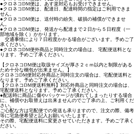
●クロネコDM便は、あす楽対応もお受けできません。
●クロネコDM便は、配達日、配達時間の指定はご利用できま
せん。
●クロネコDM便は、送付時の紛失、破損の補償ができませ
ん。
●クロネコDM便は、発送から配達まで２日から５日程度（一
部地域を除く）かかります。
交通事情により７日程度かかる場合がございます。予めご了
承ください。
●クロネコDM便外商品と同時注文の場合は、 宅配便送料とな
ります。予めご了承ください。
【クロネコDM便は取扱サイズが厚さ２ｃｍ以内と制限がある
ため十分な梱包が出来ません。】
クロネコDM便対応外商品と同時注文の場合は、宅配便送料と
なります。予めご了承ください。
【クロネコDM便送料無料】対応外商品と同時注文の場合は、
宅配便送料となります。予めご了承ください。
●配送時に商品に傷やパッケージが潰れてしまったりする場合
に、補償やお取替えは出来ませんのでご了承の上、ご利用くだ
さい。
ご心配な方は宅配便での発送も承りますので、注文の際、備考
等に宅急便希望と記入お願いいたします。
その際、宅配便送料に変更させていただきます。予めご了承く
ださい。