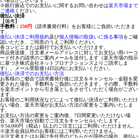
い場合がございます。
※銀行振込でのお支払いに関するお問い合わせは
楽天市場まで
ご連絡
ください。
後払い決済
【備考】
手数料：
250円
（請求書発行料）をお客様にご負担いただきま
す。
後払い決済ご利用規約
及び
個人情報の取扱いに係る事項
をご確
認いただき、ご同意のうえご利用ください。
各コンビニまたは銀行でお支払いいただけます。
商品発送後、注文者メールアドレスに対してお支払い用バーコ
ード付きの請求のご案内メールを送付します（楽天市場の指示
に基づき株式会社ネットプロテクションズよりご請求しま
す）。メール受取後14日以内にお支払いください。
後払い決済でのお支払い方法
お客様のご都合で請求書発行後に注文をキャンセル・金額を変
更された場合、手数料をご負担いただきます。その際、手数料
を楽天ポイントから引き落としをさせていただく場合がござい
ます。
お客様のご利用状況などによって後払い決済がご利用いただけ
ない場合、楽天市場がお支払い方法の変更をご案内いたしま
す。
お支払い方法の変更をご案内後、7日間変更いただけない場
合、楽天市場が自動でご注文をキャンセルいたします。
※54,000円（税込）以上のご注文にはご利用いただけません。
※楽天会員以外のお客様にはご利用いただけません。
※注文者またはお届け先住所のどちらかが国外の場合、後払い