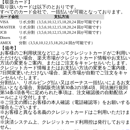
【取扱カード】
取り扱いカードは以下のとおりです。
すべてのカード会社で、一括払いが可能となっております。
カード会社
支払方法
VISA
リボ,分割（3,5,6,10,12,15,18,20,24 回が可能です）
MASTER
リボ,分割（3,5,6,10,12,15,18,20,24 回が可能です）
JCB
リボ,分割（3,5,6,10,12,15,18,20,24 回が可能です）
Diners
リボ
AMEX
分割（3,5,6,10,12,15,18,20,24 回が可能です）
【備考】
お客様のご利用状況などによってクレジットカードがご利用い
ただけない場合、楽天市場がクレジットカード情報やお支払い
方法の変更をご案内、またはご注文をキャンセルいたします。
クレジットカード情報またはお支払い方法の変更をご案内後、
7日間変更いただけない場合、楽天市場が自動でご注文をキャ
ンセルいたします。
分割払い、リボルビング払い又はボーナス一括払いによるお支
払いとなる場合、割賦販売法第30条2の3第4項、同法施行規則
第54条1項各号に定められた事項は、注文確認後の自動配信メ
ールにより交付します。
※ご注文の際にお客様の本人確認（電話確認等）をお願いする
場合もございます。
※お客様と異なる名義のクレジットカードはご利用いただけま
せん。
※決済システム上、クレジットカード利用控は発行しておりま
せん。