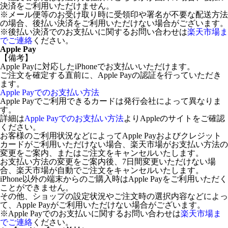
決済をご利用いただけません。
※メール便等のお受け取り時に受領印や署名が不要な配送方法
の場合、後払い決済をご利用いただけない場合がございます。
※後払い決済でのお支払いに関するお問い合わせは
楽天市場ま
でご連絡
ください。
Apple Pay
【備考】
Apple Payに対応したiPhoneでお支払いいただけます。
ご注文を確定する直前に、Apple Payの認証を行っていただき
ます。
Apple Payでのお支払い方法
Apple Payでご利用できるカードは発行会社によって異なりま
す。
詳細は
Apple Payでのお支払い方法
よりAppleのサイトをご確認
ください。
お客様のご利用状況などによってApple Payおよびクレジット
カードがご利用いただけない場合、楽天市場がお支払い方法の
変更をご案内、またはご注文をキャンセルいたします。
お支払い方法の変更をご案内後、7日間変更いただけない場
合、楽天市場が自動でご注文をキャンセルいたします。
iPhone以外の端末からのご購入時はApple Payをご利用いただく
ことができません。
その他、ショップの設定状況やご注文時の選択内容などによっ
て、Apple Payがご利用いただけない場合がございます。
※Apple Payでのお支払いに関するお問い合わせは
楽天市場ま
でご連絡
ください。