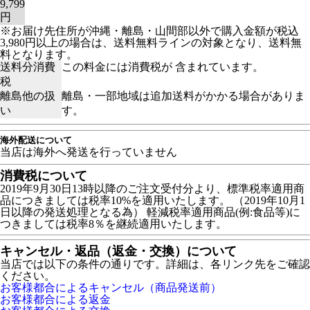
9,799
円
※お届け先住所が沖縄・離島・山間部以外で購入金額が税込
3,980円以上の場合は、送料無料ラインの対象となり、送料無
料となります。
送料分消費
この料金には消費税が 含まれています。
税
離島他の扱
離島・一部地域は追加送料がかかる場合がありま
い
す。
海外配送について
当店は海外へ発送を行っていません
消費税について
2019年9月30日13時以降のご注文受付分より、標準税率適用商
品につきましては税率10%を適用いたします。 （2019年10月1
日以降の発送処理となる為） 軽減税率適用商品(例:食品等)に
つきましては税率8％を継続適用いたします。
キャンセル・返品（返金・交換）について
当店では以下の条件の通りです。詳細は、各リンク先をご確認
ください。
お客様都合によるキャンセル（商品発送前）
お客様都合による返金