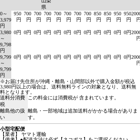
山梨
県
0～
950
700
700
700
700
700
700
700
850
850
950
950
200
円
円
円
円
円
円
円
円
円
円
円
円
3,979
円
3,980
0円
0円
0円
0円
0円
0円
0円
0円
0円
0円
0円
0円
200
～
9,798
円
9,799
0円
0円
0円
0円
0円
0円
0円
0円
0円
0円
0円
0円
200
～
9,799
円
※お届け先住所が沖縄・離島・山間部以外で購入金額が税込
3,980円以上の場合は、送料無料ラインの対象となり、送料無
料となります。
送料分消費
この料金には消費税が 含まれています。
税
離島他の扱
離島・一部地域は追加送料がかかる場合がありま
い
す。
小型宅配便
【業者】 ヤマト運輸
【備考】●配送方法は必ず【ネコポス】をご選択ください。