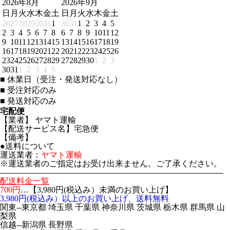
2026年8月
2026年9月
日
月
火
水
木
金
土
日
月
火
水
木
金
土
26
27
28
29
30
31
1
30
31
1
2
3
4
5
2
3
4
5
6
7
8
6
7
8
9
10
11
12
9
10
11
12
13
14
15
13
14
15
16
17
18
19
16
17
18
19
20
21
22
20
21
22
23
24
25
26
23
24
25
26
27
28
29
27
28
29
30
1
2
3
30
31
1
2
3
4
5
■
休業日（受注・発送対応なし）
■
受注対応のみ
■
発送対応のみ
宅配便
【業者】 ヤマト運輸
【配送サービス名】宅急便
【備考】
●送料について
運送業者：
ヤマト運輸
※運送業者のご指定はお受け出来ません。ご了承ください。
---------------------------------------------------------------------------------------
配送料金一覧
700円
…【3,980円(税込み）未満のお買い上げ】
3,980円(税込み）以上のお買い上げ、送料無料
関東--東京都 埼玉県 千葉県 神奈川県 茨城県 栃木県 群馬県 山
梨県
信越--新潟県 長野県