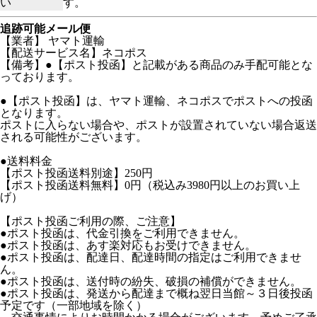
い
す。
追跡可能メール便
【業者】 ヤマト運輸
【配送サービス名】ネコポス
【備考】●【ポスト投函】と記載がある商品のみ手配可能とな
っております。
●【ポスト投函】は、ヤマト運輸、ネコポスでポストへの投函
となります。
ポストに入らない場合や、ポストが設置されていない場合返送
される可能性がございます。
●送料料金
【ポスト投函送料別途】250円
【ポスト投函送料無料】0円（税込み3980円以上のお買い上
げ）
【ポスト投函ご利用の際、ご注意】
●ポスト投函は、代金引換をご利用できません。
●ポスト投函は、あす楽対応もお受けできません。
●ポスト投函は、配達日、配達時間の指定はご利用できませ
ん。
●ポスト投函は、送付時の紛失、破損の補償ができません。
●ポスト投函は、発送から配達まで概ね翌日当館～３日後投函
予定です（一部地域を除く）