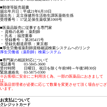
■郵便等販売届書
届出年月日：平成21年6月10日
届出先： 足立保健所生活衛生課医薬衛生係
受理番号： 17足足保生薬収第1069号
■医薬品販売に従事する専門家
・ 資格の名称 ：薬剤師
・ 氏名 ：福澄重泰
・ 登録番号 ：第285415号
・ 登録先都道府県 ：東京都
■厚生労働省薬剤師資格確認検索システムへのリンク
厚生労働省（薬剤師）検索システム
■専門家の相談対応について
電話番号 03-5845-3600
受付時間 日曜日、祝日を除く午前9時～午後5時30分
緊急連絡先 03-5875-0300
※お客様に安全にご利用頂く為、一部の医薬品におきまして
は、
医薬品管理者が必要に応じて数量を変更させて頂く場合がござ
います。
お支払について
クレジットカード