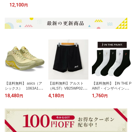
【レディース】
12,100
円
【送料無料】 asics（ア
【送料無料】アルスト
【送料無料】【IN THE P
シックス） 1063A104
（ALST）VB25WP02
AINT・インザペイント】
751 バスケットボー
レディースバレーパンツ
定番カラー ソックス
18,480
4,180
1,760
円
円
円
ル シューズ UNPRE
new model レギュラー
チーム対応 お揃い チー
ARS アンプレ アルス 3 S
ムカラー バスケット
TANDARD
バスケ ユニセックス I
TP730A ITP25730