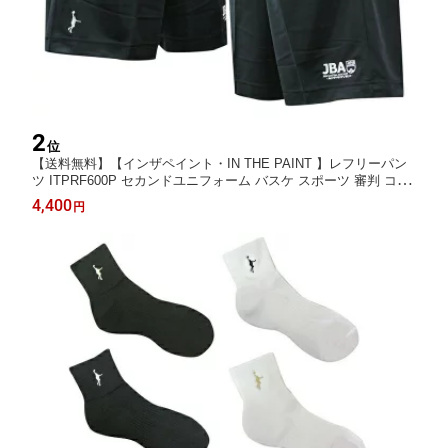
2
位
【送料無料】【インザペイント・IN THE PAINT 】レフリーパン
ツ ITPRF600P セカンドユニフォーム バスケ スポーツ 審判 コー
チ
4,400
円