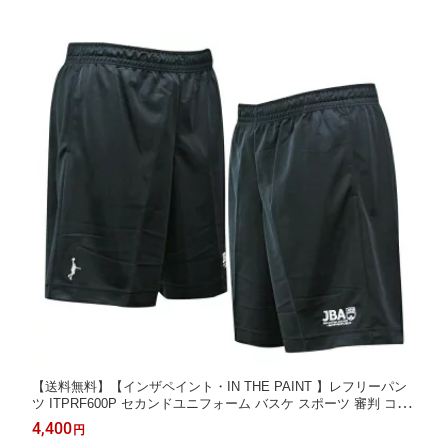
【送料無料】【インザペイント・IN THE PAINT 】レフリーパン
ツ ITPRF600P セカンドユニフォーム バスケ スポーツ 審判 コー
チ
4,400
円