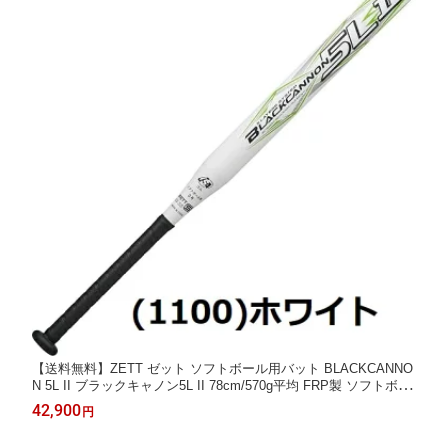
【送料無料】ZETT ゼット ソフトボール用バット BLACKCANNO
N 5L II ブラックキャノン5L II 78cm/570g平均 FRP製 ソフトボー
ル2号用
42,900
円