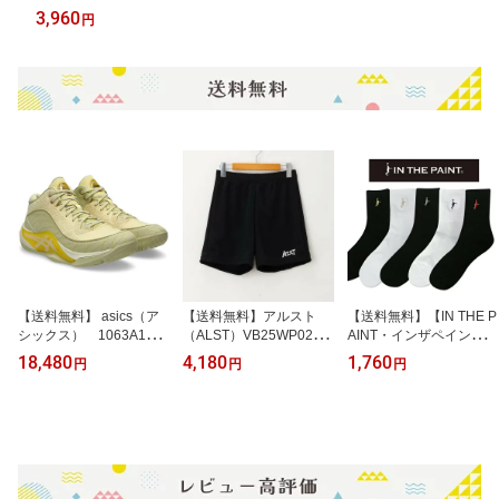
マット 日本製 ヨガ ストレッチ ヨガマット ストレッチマッ
3,960
円
ト ピラティス
【送料無料】 asics（ア
【送料無料】アルスト
【送料無料】【IN THE P
シックス） 1063A104
（ALST）VB25WP02
AINT・インザペイント】
751 バスケットボー
レディースバレーパンツ
定番カラー ソックス
18,480
4,180
1,760
円
円
円
ル シューズ UNPRE
new model レギュラー
チーム対応 お揃い チー
ARS アンプレ アルス 3 S
ムカラー バスケット
TANDARD
バスケ ユニセックス I
TP730A ITP25730