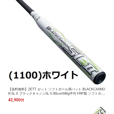
【送料無料】ZETT ゼット ソフトボール用バット BLACKCANNO
N 5L II ブラックキャノン5L II 80cm/590g平均 FRP製 ソフトボー
ル2号用
42,900
円