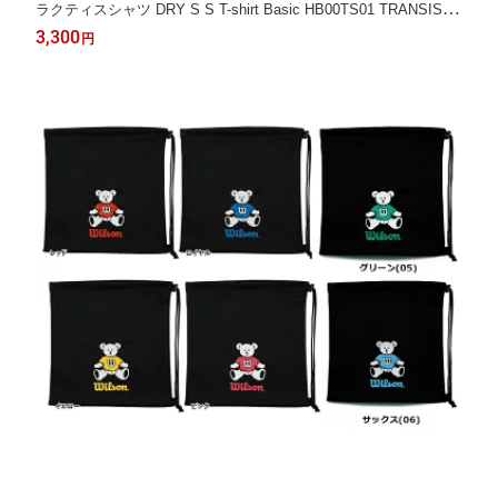
ラクティスシャツ DRY S S T-shirt Basic HB00TS01 TRANSISTA
R
3,300
円