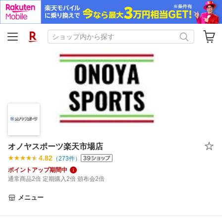
オノヤスポーツ楽天市場店
4.82
（
273
件）
ポイントアップ期間中
通常商品2倍 定期購入2倍 頒布会2倍
メニュー