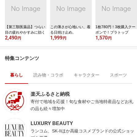
【第三類医薬品】つらい
この薄さが心地いい、着
1枚780円！3枚購入クー
目の疲れやかすみに効く
る日焼け止め。
ポンで！ブラトップ
2,490
1,999
1,570
円
円
円
特集コンテンツ
暮らし
読み物・コラボ
キャラクター
スポーツ
楽天ふるさと納税
寄付で地域を応援！旬な食材やご当地特産品などお礼
の品も続々増加中
LUXURY BEAUTY
ランコム、SK-IIほか高級コスメブランドの公式ショッ