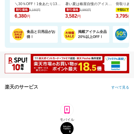
＼30％OFF！1食あたり133円／エコ梱包！パックご飯 180g×48食
暑い夏は椿屋自慢のアイスコーヒーで涼やかに。組合せ選べるアイスコーヒー2本セット
9,180円
3,980円
7,
割引価格
割引価格
半額以下
6,380
3,582
3,795
円
円
円
食品と日用品がお
掲載アイテム全品
日
得！
20%以上OFF！
ポ
楽天のサービス
すべて見る
モバイル