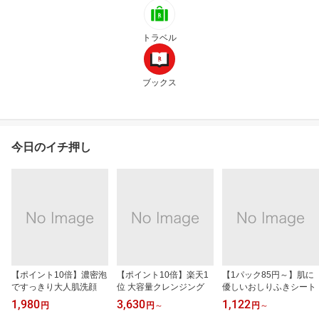
トラベル
ブックス
今日のイチ押し
【ポイント10倍】濃密泡
【ポイント10倍】楽天1
【1パック85円～】肌に
ですっきり大人肌洗顔
位 大容量クレンジング
優しいおしりふきシート
1,980
3,630
1,122
円
円
～
円
～