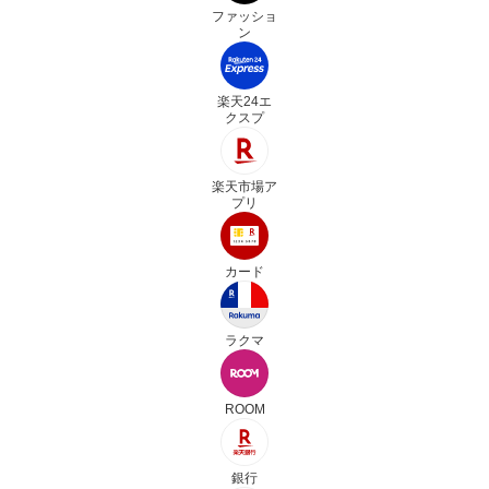
ファッショ
ン
楽天24エ
クスプ
楽天市場ア
プリ
カード
ラクマ
ROOM
銀行