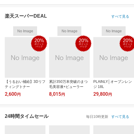
楽天スーパーDEAL
すべて見る
No Image
No Image
No Image
20%
20%
20%
ポイント
ポイント
ポイント
バック
バック
バック
【うるおい補給】3Dリフ
累計350万本突破のまつ
PLAINLY│オーブンレン
ティングトナー
毛美容液+ビューラー
ジ 18L
2,600
8,015
29,800
円
円
円
24時間タイムセール
毎日10時更新
すべて見る