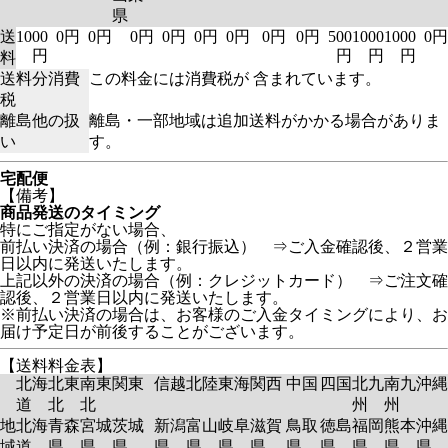
県
送
1000
0円
0円
0円
0円
0円
0円
0円
0円
500
1000
1000
0円
円
円
円
円
料
送料分消費
この料金には消費税が 含まれています。
税
離島他の扱
離島・一部地域は追加送料がかかる場合がありま
い
す。
宅配便
【備考】
商品発送のタイミング
特にご指定がない場合、
前払い決済の場合（例：銀行振込） ⇒ご入金確認後、２営業
日以内に発送いたします。
上記以外の決済の場合（例：クレジットカード） ⇒ご注文確
認後、２営業日以内に発送いたします。
※前払い決済の場合は、お客様のご入金タイミングにより、お
届け予定日が前後することがございます。
【送料料金表】
北海
北東
南東
関東
信越
北陸
東海
関西
中国
四国
北九
南九
沖縄
道
北
北
州
州
地
北海
青森
宮城
茨城
新潟
富山
岐阜
滋賀
鳥取
徳島
福岡
熊本
沖縄
域
道
県
県
県
県
県
県
県
県
県
県
県
県