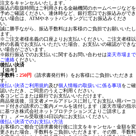
注文をキャンセルいたします。
振込の取扱時間はご利用される金融機関のホームページなどを
予めご確認ください。連休時など、銀行窓口でお振込みができ
ない場合は、ATMやネットバンキングにてお振込みくださ
い。
誠に勝手ながら、振込手数料はお客様のご負担でお願いいたし
ます。
※ご注文者様名義の口座よりお支払いください。ご注文者様以
外の名義でお支払いいただいた場合、お支払いの確認ができな
い場合がございます。
※銀行振込でのお支払いに関するお問い合わせは
楽天市場まで
ご連絡
ください。
後払い決済
【備考】
手数料：
250円
（請求書発行料）をお客様にご負担いただきま
す。
後払い決済ご利用規約
及び
個人情報の取扱いに係る事項
をご確
認いただき、ご同意のうえご利用ください。
各コンビニまたは銀行でお支払いいただけます。
商品発送後、注文者メールアドレスに対してお支払い用バーコ
ード付きの請求のご案内メールを送付します（楽天市場の指示
に基づき株式会社ネットプロテクションズよりご請求しま
す）。メール受取後14日以内にお支払いください。
後払い決済でのお支払い方法
お客様のご都合で請求書発行後に注文をキャンセル・金額を変
更された場合、手数料をご負担いただきます。その際、手数料