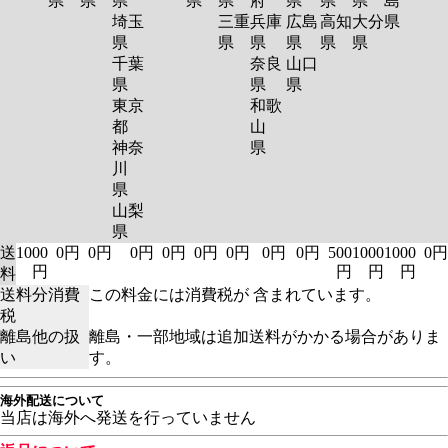
県
県
県
県
県
府
県
県
県
島
埼玉
三重
兵庫
広島
高知
大分
県
県
県
県
県
県
県
千葉
奈良
山口
県
県
県
東京
和歌
都
山
神奈
県
川
県
山梨
県
送
1000
0円
0円
0円
0円
0円
0円
0円
0円
500
1000
1000
0円
円
円
円
円
料
送料分消費
この料金には消費税が 含まれています。
税
離島他の扱
離島・一部地域は追加送料がかかる場合がありま
い
す。
海外配送について
当店は海外へ発送を行っていません