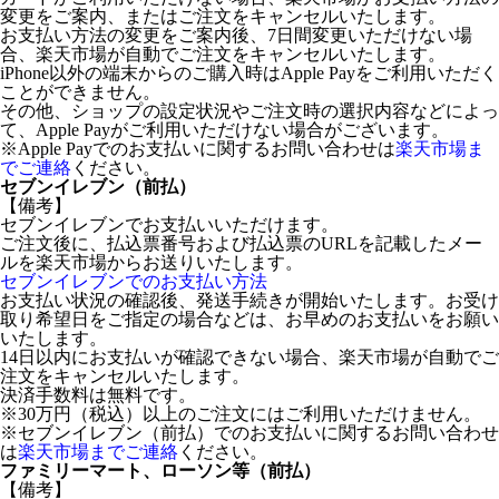
変更をご案内、またはご注文をキャンセルいたします。
お支払い方法の変更をご案内後、7日間変更いただけない場
合、楽天市場が自動でご注文をキャンセルいたします。
iPhone以外の端末からのご購入時はApple Payをご利用いただく
ことができません。
その他、ショップの設定状況やご注文時の選択内容などによっ
て、Apple Payがご利用いただけない場合がございます。
※Apple Payでのお支払いに関するお問い合わせは
楽天市場ま
でご連絡
ください。
セブンイレブン（前払）
【備考】
セブンイレブンでお支払いいただけます。
ご注文後に、払込票番号および払込票のURLを記載したメー
ルを楽天市場からお送りいたします。
セブンイレブンでのお支払い方法
お支払い状況の確認後、発送手続きが開始いたします。お受け
取り希望日をご指定の場合などは、お早めのお支払いをお願い
いたします。
14日以内にお支払いが確認できない場合、楽天市場が自動でご
注文をキャンセルいたします。
決済手数料は無料です。
※30万円（税込）以上のご注文にはご利用いただけません。
※セブンイレブン（前払）でのお支払いに関するお問い合わせ
は
楽天市場までご連絡
ください。
ファミリーマート、ローソン等（前払）
【備考】