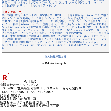
初売り
|
バレンタイン
|
ホワイトデー
|
母の日
|
父の日
|
お中元
|
敬老の日
|
ハロウィ
ン
|
お歳暮
|
クリスマス
|
おせち
|
ランキング
【楽天グループ】
楽天市場
|
旅行・ホテル予約・航空券
|
本・DVD・CD
|
電子書籍 楽天Kobo
|
ゴルフ場予
約
|
レシピ
|
車検見積もり・予約
|
イベント・チケット販売
|
写真プリント
|
美容室・ヘ
アサロン予約
|
女性向け健康管理サービス
|
物流委託・アウトソーシング
|
楽天スーパー
ポイント特集
|
Rebates（ポイント提携サイト）
|
楽天ポイントカード
|
おでかけでポイ
ント
|
Rakuten Fashion
|
地方競馬
|
競輪
|
アフィリエイト
|
ネット証券（株・FX・投資信
託）
|
カードローン
|
クレジットカード
|
電子マネー
|
決済システム
|
スマホでカード決
済
|
エネルギープランニング
|
住宅ローン変動金利（固定特約付き）・フラット35
|
損害
保険・生命保険比較
|
生命保険
|
自動車保険一括見積もり
|
インターネット銀行
|
ニュー
ス・検索
|
仕事紹介
|
不動産情報
|
ブログ
|
ROOM
|
楽天モバイル
|
プロバイダ・インタ
ーネット接続
|
無料通話＆メッセージアプリ
|
電話アプリ
|
動画配信
|
占い
|
toto・
BIG
|
宝くじ（ナンバーズ4・ナンバーズ3）
|
楽天イーグルス
|
楽天グループ サービス一
覧
個人情報保護方針
© Rakuten Group, Inc.
会社概要
有限会社オーキッドハウス
〒375-0005 群馬県藤岡市中１０６０－８ ららん藤岡内
TEL:0274-23-0072 FAX:0274-25-8025
代表者
:
加藤 真
店舗運営責任者
:
加藤 真
店舗セキュリティ責任者
:
加藤 真
購入履歴からの適格請求書発行:対応可能