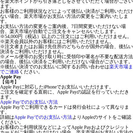
を楽天ポイントから引き落としをさせていただく場合がござい
ます。
お客様のご利用状況などによって後払い決済がご利用いただけ
ない場合、楽天市場がお支払い方法の変更をご案内いたしま
す。
お支払い方法の変更をご案内後、7日間変更いただけない場
合、楽天市場が自動でご注文をキャンセルいたします。
※54,000円（税込）以上のご注文にはご利用いただけません。
※楽天会員以外のお客様にはご利用いただけません。
※注文者またはお届け先住所のどちらかが国外の場合、後払い
決済をご利用いただけません。
※メール便等のお受け取り時に受領印や署名が不要な配送方法
の場合、後払い決済をご利用いただけない場合がございます。
※後払い決済でのお支払いに関するお問い合わせは
楽天市場ま
でご連絡
ください。
Apple Pay
【備考】
Apple Payに対応したiPhoneでお支払いいただけます。
ご注文を確定する直前に、Apple Payの認証を行っていただき
ます。
Apple Payでのお支払い方法
Apple Payでご利用できるカードは発行会社によって異なりま
す。
詳細は
Apple Payでのお支払い方法
よりAppleのサイトをご確認
ください。
お客様のご利用状況などによってApple Payおよびクレジット
カードがご利用いただけない場合、楽天市場がお支払い方法の