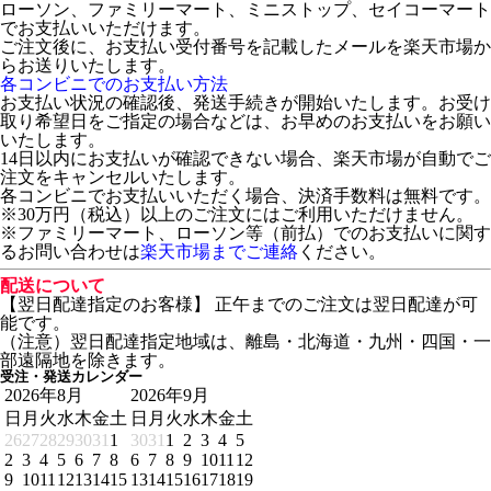
ローソン、ファミリーマート、ミニストップ、セイコーマート
でお支払いいただけます。
ご注文後に、お支払い受付番号を記載したメールを楽天市場か
らお送りいたします。
各コンビニでのお支払い方法
お支払い状況の確認後、発送手続きが開始いたします。お受け
取り希望日をご指定の場合などは、お早めのお支払いをお願い
いたします。
14日以内にお支払いが確認できない場合、楽天市場が自動でご
注文をキャンセルいたします。
各コンビニでお支払いいただく場合、決済手数料は無料です。
※30万円（税込）以上のご注文にはご利用いただけません。
※ファミリーマート、ローソン等（前払）でのお支払いに関す
るお問い合わせは
楽天市場までご連絡
ください。
配送について
【翌日配達指定のお客様】 正午までのご注文は翌日配達が可
能です。
（注意）翌日配達指定地域は、離島・北海道・九州・四国・一
部遠隔地を除きます。
受注・発送カレンダー
2026年8月
2026年9月
日
月
火
水
木
金
土
日
月
火
水
木
金
土
26
27
28
29
30
31
1
30
31
1
2
3
4
5
2
3
4
5
6
7
8
6
7
8
9
10
11
12
9
10
11
12
13
14
15
13
14
15
16
17
18
19