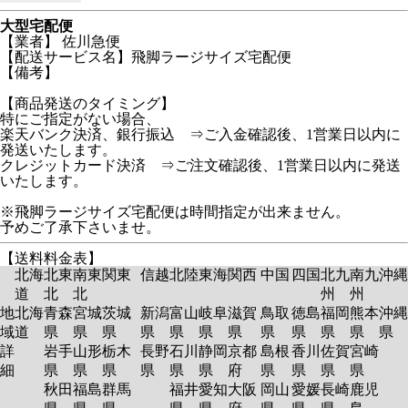
大型宅配便
【業者】 佐川急便
【配送サービス名】飛脚ラージサイズ宅配便
【備考】
【商品発送のタイミング】
特にご指定がない場合、
楽天バンク決済、銀行振込 ⇒ご入金確認後、1営業日以内に
発送いたします。
クレジットカード決済 ⇒ご注文確認後、1営業日以内に発送
いたします。
※飛脚ラージサイズ宅配便は時間指定が出来ません。
予めご了承下さいませ。
【送料料金表】
北海
北東
南東
関東
信越
北陸
東海
関西
中国
四国
北九
南九
沖縄
道
北
北
州
州
地
北海
青森
宮城
茨城
新潟
富山
岐阜
滋賀
鳥取
徳島
福岡
熊本
沖縄
域
道
県
県
県
県
県
県
県
県
県
県
県
県
詳
岩手
山形
栃木
長野
石川
静岡
京都
島根
香川
佐賀
宮崎
細
県
県
県
県
県
県
府
県
県
県
県
秋田
福島
群馬
福井
愛知
大阪
岡山
愛媛
長崎
鹿児