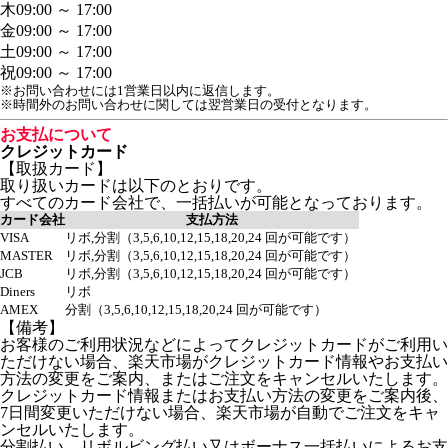
木
09:00 ～ 17:00
金
09:00 ～ 17:00
土
09:00 ～ 17:00
祝
09:00 ～ 17:00
※お問い合わせには1営業日以内に返信します。
※時間外のお問い合わせに関しては翌営業日の受付となります。
お支払について
クレジットカード
【取扱カード】
取り扱いカードは以下のとおりです。
すべてのカード会社で、一括払いが可能となっております。
カード会社
支払方法
VISA
リボ,分割（3,5,6,10,12,15,18,20,24 回が可能です）
MASTER
リボ,分割（3,5,6,10,12,15,18,20,24 回が可能です）
JCB
リボ,分割（3,5,6,10,12,15,18,20,24 回が可能です）
Diners
リボ
AMEX
分割（3,5,6,10,12,15,18,20,24 回が可能です）
【備考】
お客様のご利用状況などによってクレジットカードがご利用い
ただけない場合、楽天市場がクレジットカード情報やお支払い
方法の変更をご案内、またはご注文をキャンセルいたします。
クレジットカード情報またはお支払い方法の変更をご案内後、
7日間変更いただけない場合、楽天市場が自動でご注文をキャ
ンセルいたします。
分割払い、リボルビング払い又はボーナス一括払いによるお支