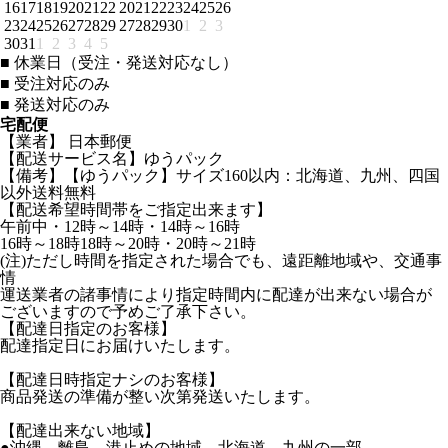
16
17
18
19
20
21
22
20
21
22
23
24
25
26
23
24
25
26
27
28
29
27
28
29
30
1
2
3
30
31
1
2
3
4
5
■
休業日（受注・発送対応なし）
■
受注対応のみ
■
発送対応のみ
宅配便
【業者】 日本郵便
【配送サービス名】ゆうパック
【備考】【ゆうパック】サイズ160以内：北海道、九州、四国
以外送料無料
【配送希望時間帯をご指定出来ます】
午前中・12時～14時・14時～16時
16時～18時18時～20時・20時～21時
(注)ただし時間を指定された場合でも、遠距離地域や、交通事
情
運送業者の諸事情により指定時間内に配達が出来ない場合が
ございますので予めご了承下さい。
【配達日指定のお客様】
配達指定日にお届けいたします。
【配達日時指定ナシのお客様】
商品発送の準備が整い次第発送いたします。
【配達出来ない地域】
●沖縄、離島、港止めの地域、北海道、九州の一部