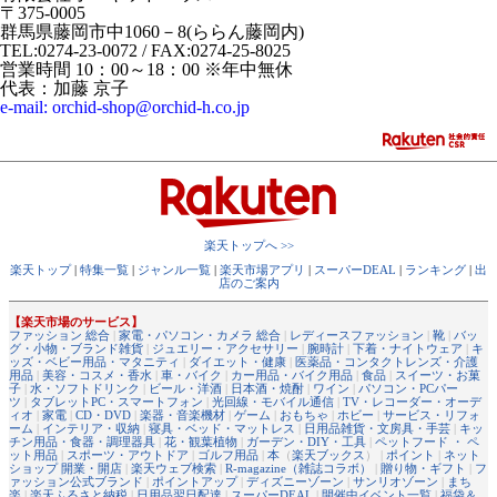
〒375-0005
群馬県藤岡市中1060－8(ららん藤岡内)
TEL:0274-23-0072 / FAX:0274-25-8025
営業時間 10：00～18：00 ※年中無休
代表：加藤 京子
e-mail: orchid-shop@orchid-h.co.jp
楽天トップへ >>
楽天トップ
|
特集一覧
|
ジャンル一覧
|
楽天市場アプリ
|
スーパーDEAL
|
ランキング
|
出
店のご案内
【楽天市場のサービス】
ファッション 総合
|
家電・パソコン・カメラ 総合
|
レディースファッション
|
靴
|
バッ
グ・小物・ブランド雑貨
|
ジュエリー・アクセサリー
|
腕時計
|
下着・ナイトウェア
|
キ
ッズ・ベビー用品・マタニティ
|
ダイエット・健康
|
医薬品・コンタクトレンズ・介護
用品
|
美容・コスメ・香水
|
車・バイク
|
カー用品・バイク用品
|
食品
|
スイーツ・お菓
子
|
水・ソフトドリンク
|
ビール・洋酒
|
日本酒・焼酎
|
ワイン
|
パソコン・PCパー
ツ
|
タブレットPC・スマートフォン
|
光回線・モバイル通信
|
TV・レコーダー・オーデ
ィオ
|
家電
|
CD・DVD
|
楽器・音楽機材
|
ゲーム
|
おもちゃ
|
ホビー
|
サービス・リフォ
ーム
|
インテリア・収納
|
寝具・ベッド・マットレス
|
日用品雑貨・文房具・手芸
|
キッ
チン用品・食器・調理器具
|
花・観葉植物
|
ガーデン・DIY・工具
|
ペットフード ・ ペ
ット用品
|
スポーツ・アウトドア
|
ゴルフ用品
|
本
（
楽天ブックス
） |
ポイント
|
ネット
ショップ 開業・開店
|
楽天ウェブ検索
|
R-magazine（雑誌コラボ）
|
贈り物・ギフト
|
フ
ァッション公式ブランド
|
ポイントアップ
|
ディズニーゾーン
|
サンリオゾーン
|
まち
楽
|
楽天ふるさと納税
|
日用品翌日配達
|
スーパーDEAL
|
開催中イベント一覧
|
福袋＆