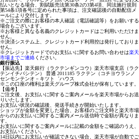
払いとなる場合、割賦販売法第30条2の3第4項、同法施行規則
第54条1項各号に定められた事項は、注文確認後の自動配信メ
ールにより交付します。
※ご注文の際にお客様の本人確認（電話確認等）をお願いする
場合もございます。
※お客様と異なる名義のクレジットカードはご利用いただけま
せん。
※決済システム上、クレジットカード利用控は発行しておりま
せん。
※クレジットカードでのお支払いに関するお問い合わせは
楽天
市場までご連絡
ください。
銀行振込
【振込先】楽天銀行（ラクテンギンコウ）楽天市場支店（ラク
テンイチバシテン） 普通 2011185 ラクテン（コチヨウランノ
センモンテンオ－キツト゛ハウス
※この口座の権利は楽天グループ株式会社が保有しています。
【備考】
ご注文後、お支払いに関するご案内メールを楽天市場からお送
りいたします。
お支払い状況の確認後、発送手続きが開始いたします。
ショップが金額を変更した場合、お客様のご注文時と楽天市場
からのお支払いに関するご案内メール送信時で金額が異なりま
す。
お支払いに関するご案内メールに記載の金額をご確認のうえ、
お支払いください。
14日以内にお支払いが確認できない場合、楽天市場が自動でご