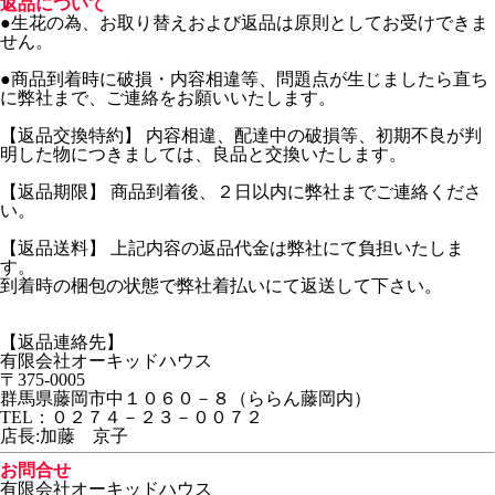
返品について
●生花の為、お取り替えおよび返品は原則としてお受けできま
せん。
●商品到着時に破損・内容相違等、問題点が生じましたら直ち
に弊社まで、ご連絡をお願いいたします。
【返品交換特約】 内容相違、配達中の破損等、初期不良が判
明した物につきましては、良品と交換いたします。
【返品期限】 商品到着後、２日以内に弊社までご連絡くださ
い。
【返品送料】 上記内容の返品代金は弊社にて負担いたしま
す。
到着時の梱包の状態で弊社着払いにて返送して下さい。
【返品連絡先】
有限会社オーキッドハウス
〒375-0005
群馬県藤岡市中１０６０－８（ららん藤岡内）
TEL：０２７４－２３－００７２
店長:加藤 京子
お問合せ
有限会社オーキッドハウス