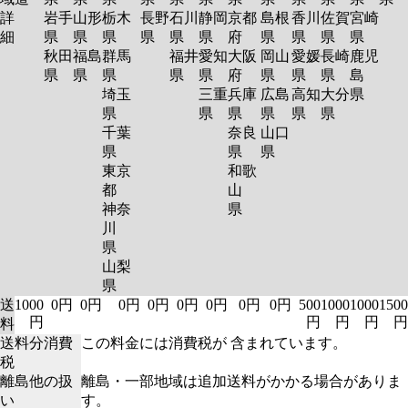
詳
岩手
山形
栃木
長野
石川
静岡
京都
島根
香川
佐賀
宮崎
細
県
県
県
県
県
県
府
県
県
県
県
秋田
福島
群馬
福井
愛知
大阪
岡山
愛媛
長崎
鹿児
県
県
県
県
県
府
県
県
県
島
埼玉
三重
兵庫
広島
高知
大分
県
県
県
県
県
県
県
千葉
奈良
山口
県
県
県
東京
和歌
都
山
神奈
県
川
県
山梨
県
送
1000
0円
0円
0円
0円
0円
0円
0円
0円
500
1000
1000
1500
円
円
円
円
円
料
送料分消費
この料金には消費税が 含まれています。
税
離島他の扱
離島・一部地域は追加送料がかかる場合がありま
い
す。