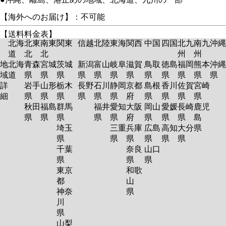
【海外へのお届け】：不可能
【送料料金表】
北海
北東
南東
関東
信越
北陸
東海
関西
中国
四国
北九
南九
沖縄
道
北
北
州
州
地
北海
青森
宮城
茨城
新潟
富山
岐阜
滋賀
鳥取
徳島
福岡
熊本
沖縄
域
道
県
県
県
県
県
県
県
県
県
県
県
県
詳
岩手
山形
栃木
長野
石川
静岡
京都
島根
香川
佐賀
宮崎
細
県
県
県
県
県
県
府
県
県
県
県
秋田
福島
群馬
福井
愛知
大阪
岡山
愛媛
長崎
鹿児
県
県
県
県
県
府
県
県
県
島
埼玉
三重
兵庫
広島
高知
大分
県
県
県
県
県
県
県
千葉
奈良
山口
県
県
県
東京
和歌
都
山
神奈
県
川
県
山梨