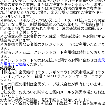
ただけない場合、楽天市場がクレジットカード情報やお支払い
方法の変更をご案内、またはご注文をキャンセルいたします。
クレジットカード情報またはお支払い方法の変更をご案内後、
7日間変更いただけない場合、楽天市場が自動でご注文をキャ
ンセルいたします。
分割払い、リボルビング払い又はボーナス一括払いによるお支
払いとなる場合、割賦販売法第30条2の3第4項、同法施行規則
第54条1項各号に定められた事項は、注文確認後の自動配信メ
ールにより交付します。
※ご注文の際にお客様の本人確認（電話確認等）をお願いする
場合もございます。
※お客様と異なる名義のクレジットカードはご利用いただけま
せん。
※決済システム上、クレジットカード利用控は発行しておりま
せん。
※クレジットカードでのお支払いに関するお問い合わせは
楽天
市場までご連絡
ください。
銀行振込
【振込先】楽天銀行（ラクテンギンコウ）楽天市場支店（ラク
テンイチバシテン） 普通 2161411 ラクテン（オ－カ゛ニツク
シルハ゛－
※この口座の権利は楽天グループ株式会社が保有しています。
【備考】
ご注文後、お支払いに関するご案内メールを楽天市場からお送
りいたします。
お支払い状況の確認後、発送手続きが開始いたします。
ショップが金額を変更した場合、お客様のご注文時と楽天市場