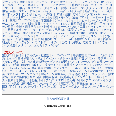
ファッション 総合
|
家電・パソコン・カメラ 総合
|
レディースファッション
|
靴
|
バッ
グ・小物・ブランド雑貨
|
ジュエリー・アクセサリー
|
腕時計
|
下着・ナイトウェア
|
キ
ッズ・ベビー用品・マタニティ
|
ダイエット・健康
|
医薬品・コンタクトレンズ・介護
用品
|
美容・コスメ・香水
|
車・バイク
|
カー用品・バイク用品
|
食品
|
スイーツ・お菓
子
|
水・ソフトドリンク
|
ビール・洋酒
|
日本酒・焼酎
|
ワイン
|
パソコン・PCパー
ツ
|
タブレットPC・スマートフォン
|
光回線・モバイル通信
|
TV・レコーダー・オーデ
ィオ
|
家電
|
CD・DVD
|
楽器・音楽機材
|
ゲーム
|
おもちゃ
|
ホビー
|
サービス・リフォ
ーム
|
インテリア・収納
|
寝具・ベッド・マットレス
|
日用品雑貨・文房具・手芸
|
キッ
チン用品・食器・調理器具
|
花・観葉植物
|
ガーデン・DIY・工具
|
ペットフード ・ ペ
ット用品
|
スポーツ・アウトドア
|
ゴルフ用品
|
本
（
楽天ブックス
） |
ポイント
|
ネット
ショップ 開業・開店
|
楽天ウェブ検索
|
R-magazine（雑誌コラボ）
|
贈り物・ギフト
|
フ
ァッション公式ブランド
|
ポイントアップ
|
ディズニーゾーン
|
サンリオゾーン
|
まち
楽
|
楽天ふるさと納税
|
日用品翌日配達
|
スーパーDEAL
|
開催中イベント一覧
|
福袋＆
初売り
|
バレンタイン
|
ホワイトデー
|
母の日
|
父の日
|
お中元
|
敬老の日
|
ハロウィ
ン
|
お歳暮
|
クリスマス
|
おせち
|
ランキング
【楽天グループ】
楽天市場
|
旅行・ホテル予約・航空券
|
本・DVD・CD
|
電子書籍 楽天Kobo
|
ゴルフ場予
約
|
レシピ
|
車検見積もり・予約
|
イベント・チケット販売
|
写真プリント
|
美容室・ヘ
アサロン予約
|
女性向け健康管理サービス
|
物流委託・アウトソーシング
|
楽天スーパー
ポイント特集
|
Rebates（ポイント提携サイト）
|
楽天ポイントカード
|
おでかけでポイ
ント
|
Rakuten Fashion
|
地方競馬
|
競輪
|
アフィリエイト
|
ネット証券（株・FX・投資信
託）
|
カードローン
|
クレジットカード
|
電子マネー
|
決済システム
|
スマホでカード決
済
|
エネルギープランニング
|
住宅ローン変動金利（固定特約付き）・フラット35
|
損害
保険・生命保険比較
|
生命保険
|
自動車保険一括見積もり
|
インターネット銀行
|
ニュー
ス・検索
|
仕事紹介
|
不動産情報
|
ブログ
|
ROOM
|
楽天モバイル
|
プロバイダ・インタ
ーネット接続
|
無料通話＆メッセージアプリ
|
電話アプリ
|
動画配信
|
占い
|
toto・
BIG
|
宝くじ（ナンバーズ4・ナンバーズ3）
|
楽天イーグルス
|
楽天グループ サービス一
覧
個人情報保護方針
© Rakuten Group, Inc.