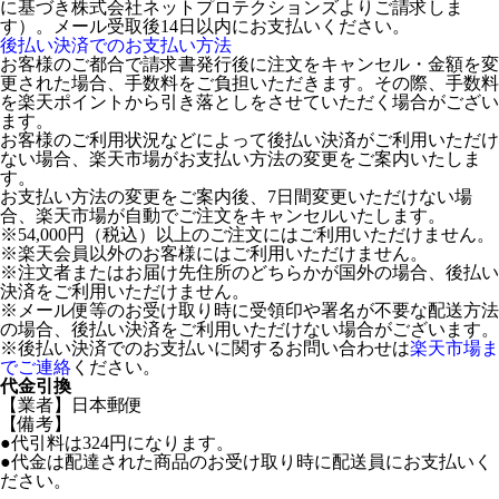
に基づき株式会社ネットプロテクションズよりご請求しま
す）。メール受取後14日以内にお支払いください。
後払い決済でのお支払い方法
お客様のご都合で請求書発行後に注文をキャンセル・金額を変
更された場合、手数料をご負担いただきます。その際、手数料
を楽天ポイントから引き落としをさせていただく場合がござい
ます。
お客様のご利用状況などによって後払い決済がご利用いただけ
ない場合、楽天市場がお支払い方法の変更をご案内いたしま
す。
お支払い方法の変更をご案内後、7日間変更いただけない場
合、楽天市場が自動でご注文をキャンセルいたします。
※54,000円（税込）以上のご注文にはご利用いただけません。
※楽天会員以外のお客様にはご利用いただけません。
※注文者またはお届け先住所のどちらかが国外の場合、後払い
決済をご利用いただけません。
※メール便等のお受け取り時に受領印や署名が不要な配送方法
の場合、後払い決済をご利用いただけない場合がございます。
※後払い決済でのお支払いに関するお問い合わせは
楽天市場ま
でご連絡
ください。
代金引換
【業者】日本郵便
【備考】
●代引料は324円になります。
●代金は配達された商品のお受け取り時に配送員にお支払いく
ださい。