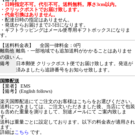
・
日時指定不可。代引不可。送料無料。厚さ3cm以内。
・クリックポストでお届け致します。
・代金引換はありません。
・配達日時の指定はありません。
・発送からお届けまで2-5日になります。
・ギフトラッピングはメール便専用ギフトボックスになりま
す。
【送料料金表】
全国一律料金：0円
離島他
離島・一部地域でも追加送料がかかることはありませ
の扱い
ん。
備考
日本郵便 クリックポスト便でお届け致します。発送が
済みましたら追跡番号をお知らせ致します。
国際配送
【業者】 EMS
【備考】(English follows)
楽天国際配送にてご注文のお客様はこちらをお選びください。
送料につきましては、ご注文いただきました後、当店にて包装
も含めた重量を測りまして、別途メールにて ご案内致しま
す。
送料は重量ごとに設定しております。以下の料金表が適用され
ます。
詳細は
こちら
です。