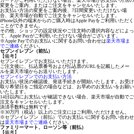
カードがご利用いただけない場合、楽天市場がお支払い方法の
変更をご案内、またはご注文をキャンセルいたします。
お支払い方法の変更をご案内後、7日間変更いただけない場
合、楽天市場が自動でご注文をキャンセルいたします。
iPhone以外の端末からのご購入時はApple Payをご利用いただく
ことができません。
その他、ショップの設定状況やご注文時の選択内容などによっ
て、Apple Payがご利用いただけない場合がございます。
※Apple Payでのお支払いに関するお問い合わせは
楽天市場ま
でご連絡
ください。
セブンイレブン（前払）
【備考】
セブンイレブンでお支払いいただけます。
ご注文後に、払込票番号および払込票のURLを記載したメー
ルを楽天市場からお送りいたします。
セブンイレブンでのお支払い方法
お支払い状況の確認後、発送手続きが開始いたします。お受け
取り希望日をご指定の場合などは、お早めのお支払いをお願い
いたします。
14日以内にお支払いが確認できない場合、楽天市場が自動でご
注文をキャンセルいたします。
決済手数料は無料です。
※30万円（税込）以上のご注文にはご利用いただけません。
※セブンイレブン（前払）でのお支払いに関するお問い合わせ
は
楽天市場までご連絡
ください。
ファミリーマート、ローソン等（前払）
【備考】