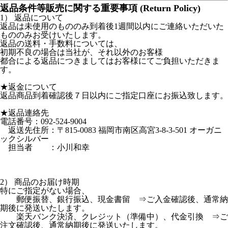
返品条件等販売に関する重要事項 (Return Policy)
1） 返品について
返品は未使用のもののみ到着後1週間以内にご連絡いただいた
もののみお受けいたします。
返品の送料・手数料については、
初期不良の場合は当社が、それ以外のお客様
都合による返品につきましてはお客様にてご負担いただきま
す。
★返金について
返品商品到着確認後７日以内にご指定口座にお振込致します。
★返品連絡先
電話番号：092-524-9004
返送先住所：〒815-0083 福岡市南区高宮3-8-3-501 オーガニ
ックシルバー
担当者 ：小川和幸
2） 商品のお届け時期
特にご指定がない場合、
郵便振替、銀行振込、現金書留 ⇒ご入金確認後、通常納
期後に発送いたします。
楽天バンク決済、クレジット（準備中）、代金引換 ⇒ご
注文確認後、通常納期後に発送いたします。