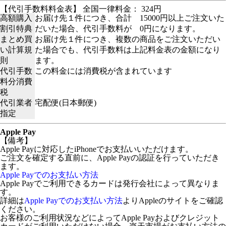
【代引手数料料金表】 全国一律料金： 324円
高額購入
お届け先１件につき、合計 15000円以上ご注文いた
割引特典
だいた場合、代引手数料が 0円になります。
まとめ買
お届け先１件につき、複数の商品をご注文いただい
い計算規
た場合でも、代引手数料は上記料金表の金額になり
則
ます。
代引手数
この料金には消費税が含まれています
料分消費
税
代引業者
宅配便(日本郵便)
指定
Apple Pay
【備考】
Apple Payに対応したiPhoneでお支払いいただけます。
ご注文を確定する直前に、Apple Payの認証を行っていただき
ます。
Apple Payでのお支払い方法
Apple Payでご利用できるカードは発行会社によって異なりま
す。
詳細は
Apple Payでのお支払い方法
よりAppleのサイトをご確認
ください。
お客様のご利用状況などによってApple Payおよびクレジット