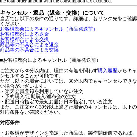
the total order amount with the consumption tax excluded.
キャンセル・返品（返金・交換）について
当店では以下の条件の通りです。詳細は、各リンク先をご確認
ください。
お客様都合によるキャンセル（商品発送前）
お客様都合による返金
お客様都合による交換
商品等の不具合による返金
商品等の不具合による交換
■
お客様都合によるキャンセル（商品発送前）
ご注文から30分以内は、理由の有無を問わず
購入履歴
からキャ
ンセルすることが可能です。
ただし以下の場合においては、30分以内でもキャンセルできな
い場合がございます。
・楽天会員登録を利用していない注文
・予約購入/定期購入/頒布会の注文
・配送日時指定で最短お届け日を指定している注文
また、ご注文から30分以上過ぎた場合のキャンセルは、以下の
対応条件をご確認ください。
対応条件
・お客様がデザインを指定した商品は、製作開始前であれば、