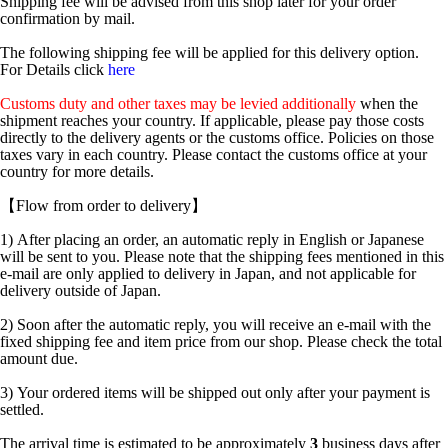
Shipping fee will be advised from this shop later for your order
confirmation by mail.
The following shipping fee will be applied for this delivery option.
For Details click
here
Customs duty and other taxes may be levied additionally
when the
shipment reaches your country. If applicable, please pay those costs
directly to the delivery agents or the customs office. Policies on those
taxes vary in each country. Please contact the customs office at your
country for more details.
【Flow from order to delivery】
1) After placing an order, an automatic reply in English or Japanese
will be sent to you. Please note that the shipping fees mentioned in this
e-mail are only applied to delivery in Japan, and not applicable for
delivery outside of Japan.
2) Soon after the automatic reply, you will receive an e-mail with the
fixed shipping fee and item price from our shop. Please check the total
amount due.
3) Your ordered items will be shipped out only after your payment is
settled.
The arrival time is estimated to be approximately
3
business days after