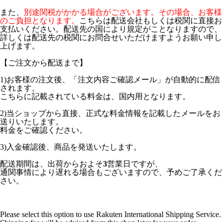
また、
別途関税がかかる場合がございます。その場合、お客様
のご負担となります。
こちらは配送会社もしくは税関に直接お
支払いください。配送先の国により規定がことなりますので、
詳しくは配送先の税関にお問合せいただけますようお願い申し
上げます。
【ご注文から配送まで】
1)お客様の注文後、「注文内容ご確認メール」が自動的に配信
されます。
こちらに記載されている料金は、国内用となります。
2)当ショップから直接、正式な料金情報を記載したメールをお
送りいたします。
料金をご確認ください。
3)入金確認後、商品を発送いたします。
配送期間は、出荷からおよそ
3
営業日ですが、
通関事情により遅れる場合もございますので、予めご了承くだ
さい。
Please select this option to use Rakuten International Shipping Service.