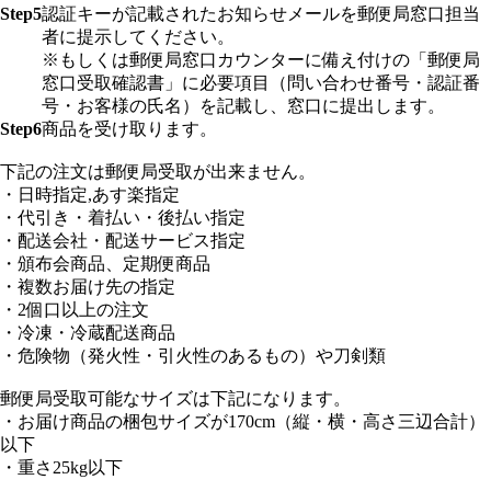
Step5
認証キーが記載されたお知らせメールを郵便局窓口担当
者に提示してください。
※もしくは郵便局窓口カウンターに備え付けの「郵便局
窓口受取確認書」に必要項目（問い合わせ番号・認証番
号・お客様の氏名）を記載し、窓口に提出します。
Step6
商品を受け取ります。
下記の注文は郵便局受取が出来ません。
・日時指定,あす楽指定
・代引き・着払い・後払い指定
・配送会社・配送サービス指定
・頒布会商品、定期便商品
・複数お届け先の指定
・2個口以上の注文
・冷凍・冷蔵配送商品
・危険物（発火性・引火性のあるもの）や刀剣類
郵便局受取可能なサイズは下記になります。
・お届け商品の梱包サイズが170cm（縦・横・高さ三辺合計）
以下
・重さ25kg以下