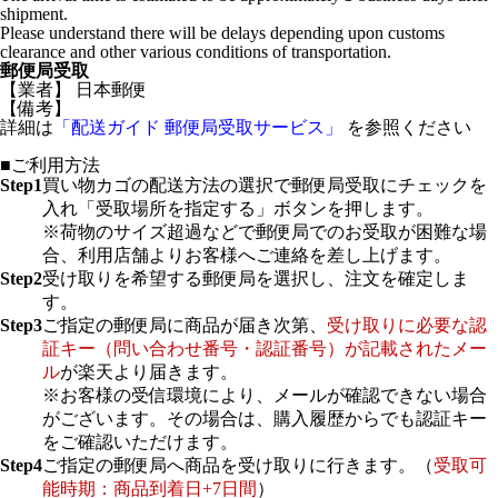
shipment.
Please understand there will be delays depending upon customs
clearance and other various conditions of transportation.
郵便局受取
【業者】 日本郵便
【備考】
詳細は
「配送ガイド 郵便局受取サービス」
を参照ください
■ご利用方法
Step1
買い物カゴの配送方法の選択で郵便局受取にチェックを
入れ「受取場所を指定する」ボタンを押します。
※荷物のサイズ超過などで郵便局でのお受取が困難な場
合、利用店舗よりお客様へご連絡を差し上げます。
Step2
受け取りを希望する郵便局を選択し、注文を確定しま
す。
Step3
ご指定の郵便局に商品が届き次第、
受け取りに必要な認
証キー（問い合わせ番号・認証番号）が記載されたメー
ル
が楽天より届きます。
※お客様の受信環境により、メールが確認できない場合
がございます。その場合は、購入履歴からでも認証キー
をご確認いただけます。
Step4
ご指定の郵便局へ商品を受け取りに行きます。（
受取可
能時期：商品到着日+7日間
）