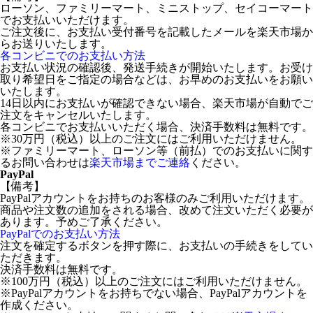
ローソン、ファミリーマート、ミニストップ、セイコーマート
でお支払いいただけます。
ご注文後に、お支払い受付番号を記載したメールを楽天市場か
らお送りいたします。
各コンビニでのお支払い方法
お支払い状況の確認後、発送手続きが開始いたします。お受け
取り希望日をご指定の場合などは、お早めのお支払いをお願い
いたします。
14日以内にお支払いが確認できない場合、楽天市場が自動でご
注文をキャンセルいたします。
各コンビニでお支払いいただく場合、決済手数料は無料です。
※30万円（税込）以上のご注文にはご利用いただけません。
※ファミリーマート、ローソン等（前払）でのお支払いに関す
るお問い合わせは
楽天市場までご連絡
ください。
PayPal
【備考】
PayPalアカウントをお持ちのお客様のみご利用いただけます。
商品や注文数の追加をされる場合、改めて注文いただく必要が
あります。予めご了承ください。
PayPalでのお支払い方法
注文を確定するボタンを押す際に、お支払いの手続きをしてい
ただきます。
決済手数料は無料です。
※100万円（税込）以上のご注文にはご利用いただけません。
※PayPalアカウントをお持ちでない場合、PayPalアカウントを
作成ください。