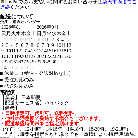
※PayPalでのお支払いに関するお問い合わせは
楽天市場までご
連絡
ください。
配送について
受注・発送カレンダー
2026年8月
2026年9月
日
月
火
水
木
金
土
日
月
火
水
木
金
土
26
27
28
29
30
31
1
30
31
1
2
3
4
5
2
3
4
5
6
7
8
6
7
8
9
10
11
12
9
10
11
12
13
14
15
13
14
15
16
17
18
19
16
17
18
19
20
21
22
20
21
22
23
24
25
26
23
24
25
26
27
28
29
27
28
29
30
1
2
3
30
31
1
2
3
4
5
■
休業日（受注・発送対応なし）
■
受注対応のみ
■
発送対応のみ
宅配便
【業者】 日本郵便
【配送サービス名】ゆうパック
【備考】
・日時指定可。代引可。送料無料。
・他社の宅急便で発送する場合もございます。
・配送希望時間帯をご指定頂けます
（午前中、12-14時、14-16時、16-18時、18-20時、19-21時）
ただし時間を指定された場合でも、事情により指定時間内に