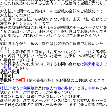
からのお支払いに関するご案内メール送信時で金額が異なりま
す。
お支払いに関するご案内メールに記載の金額をご確認のうえ、
お支払いください。
14日以内にお支払いが確認できない場合、楽天市場が自動でご
注文をキャンセルいたします。
振込の取扱時間はご利用される金融機関のホームページなどを
予めご確認ください。連休時など、銀行窓口でお振込みができ
ない場合は、ATMやネットバンキングにてお振込みくださ
い。
誠に勝手ながら、振込手数料はお客様のご負担でお願いいたし
ます。
※ご注文者様名義の口座よりお支払いください。ご注文者様以
外の名義でお支払いいただいた場合、お支払いの確認ができな
い場合がございます。
※銀行振込でのお支払いに関するお問い合わせは
楽天市場まで
ご連絡
ください。
後払い決済
【備考】
手数料：
250円
（請求書発行料）をお客様にご負担いただきま
す。
後払い決済ご利用規約
及び
個人情報の取扱いに係る事項
をご確
認いただき、ご同意のうえご利用ください。
各コンビニまたは銀行でお支払いいただけます。
商品発送後、注文者メールアドレスに対してお支払い用バーコ
ード付きの請求のご案内メールを送付します（楽天市場の指示