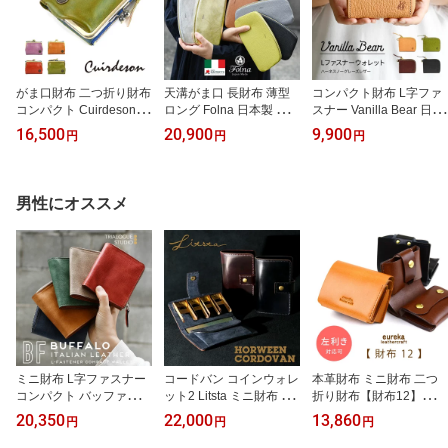
がま口財布 二つ折り財布
天溝がま口 長財布 薄型
コンパクト財布 L字ファ
コンパクト Cuirdeson イ
ロング Folna 日本製 本革
スナー Vanilla Bear 日本
タリアンレザー マリン
財布 レディース がま口
製 本革 財布 レディース
16,500
20,900
9,900
円
円
円
イカリ 本革 財布 レディ
財布 牛革 イタリアンレ
HARNESS シュリンクレ
ース キュイールデソン M
ザー シュリンクレザー
ザー 型押し ヌメ革 ミニ
arinedeson マリンデソ
型押し 箔 ゴールド/シル
財布 L字財布 L字のショ
ン 二つ折り がま口 がま
バー 金色 がまぐち 天溝
ート YKK ファスナー 二
男性にオススメ
ぐち 口金 小銭入れ カー
口金 薄い スリム TENMI
つ折り ハーフウォレット
ドも入る カード入れ 小
ZO シンプル ナチュラル
テディベア バニラベア
物入れ 本革財布 グリー
エレガント フォルナ 送
革 グリーン/緑 Wickett &
ン/緑/パープル/紫 送料無
料無料
Craig 送料無料
料
ミニ財布 L字ファスナー
コードバン コインウォレ
本革財布 ミニ財布 二つ
コンパクト バッファロー
ット2 Litsta ミニ財布 日
折り財布【財布12】左利
イタリアンレザー 日本製
本製 本革 レザー メンズ
き対応可 日本製 ヌメ革 e
20,350
22,000
13,860
円
円
円
TRIALOGUE STUDIO 本
財布 送料無料 ホーウィ
ureka leathercraft ユリカ
革 財布 レザー ブランド
ン シェルコードバン コ
レザークラフト eurekaL