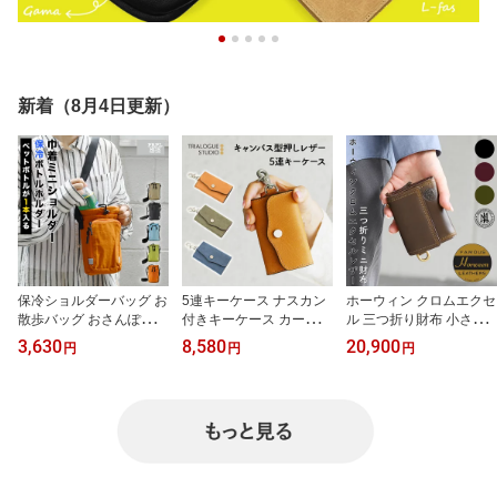
新着（8月4日更新）
保冷ショルダーバッグ お
5連キーケース ナスカン
ホーウィン クロムエクセ
散歩バッグ おさんぽバッ
付きキーケース カード入
ル 三つ折り財布 小さい
グ propellerheads はっ
れ付き キーホルダー 日
財布 ミニ財布 極小財布
3,630
8,580
20,900
円
円
円
水加工 撥水 ペットボト
本製 TRIALOGUE STUDI
メンズ アメカジ レディ
ルホルダー 1本分 ナイロ
O トライアローグ カード
ース Lima リマ レザー ホ
ン 斜めがけ 斜め掛け 肩
入れ 牛革 本革 姫路レザ
ーウィン社 ファスナー小
掛け 犬 ペット メンズ レ
ー 国産レザー 5連 メンズ
銭入れ コンパクト Horw
ディース ユニセックス
レディース ユニセックス
een CHROMEEXCEL 本
犬散歩用バッグ キッズ
姫路レザー 型押しレザー
革 牛革 バイカー BAGGY
小学生 子供 ペットボト
帆布風 キャンバス 鍵入
PORT バギーポート ユニ
ルケース 遠足 通学
れ カラビナ
セックス