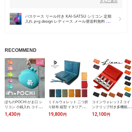
さらに表示
リールやパスケースの耐久性については、日常使いを想定して品
質を確保しておりますが、使用頻度や使い方により異なる場合が
ございます。
パスケース リール付き KAI-SATSU シリコン 定期
入れ p+g design レディース メール便送料無料 カイ
特にリール部分は伸縮を繰り返すため、強く引っ張りすぎないな
サツ 改札 ピージーデザイン 単パス 縦型 薄型 カー
どのご注意をいただけますと、より長持ちするかと思います。
ドケース 可愛い 子供 学生 新生活 POCHI ポチ カ
ラフル ブルー/グリーン/緑/ピンク/パープル/紫色/レ
何かご不明点やお気づきの点がございましたら、ぜひお気軽にお
ッド/赤/イエロー
問い合わせください。今後ともよろしくお願いいたします。
RECOMMEND
ぽちのPOCHI がま口 シ
ミドルウォレット 二つ折
コインウォレット2 コイ
リコン 小銭入れ コイン
り財布 縦型 イタリアン
ンクリップ付き多機能コ
ケース カラビナ 財布 メ
レザー プエブロ 大容量
インケース Litsta ミニ財
1,430
19,800
12,100
円
円
円
ール便送料無料 ぽちのポ
ポケット 本革 財布 メン
布 日本製 プエブロ ドラ
チ がま口財布 犬の足あ
ズ BAGGY PORT Buona
ーロ Coin Wallet 2 リテ
と 犬 トリーツポーチ ポ
本革財布 レザー 革財布
ィスタ 極小財布 小銭入
ーチ 小物入れ グッズ 雑
二つ折り ハーフウォレッ
れ イタリアンレザー PU