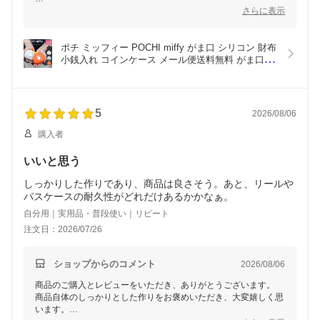
商品が写真より少し大きく感じられたとのことですが、奥様が喜
さらに表示
んでくださったとのお言葉、大変嬉しく思います。
ミッフィー好きの奥様の日常がさらに楽しく彩られる一助となれ
ポチ ミッフィー POCHI miffy がま口 シリコン 財布 
ましたら幸いです。
小銭入れ コインケース メール便送料無料 がま口財
布 ポーチ 小物入れ グッズ 雑貨 がまぐち 大人 かわ
またのご利用を心よりお待ちしております。
いい レディース おばけ ハロウィン ディック・ブル
ーナ p+g design ピージーデザイン 白 黒 ホワイト 
ブラック
5
2026/08/06
購入者
いいと思う
しっかりした作りであり、商品は良さそう。あと、リールや
パスケースの耐久性がどれだけあるかかなぁ。
自分用｜実用品・普段使い｜リピート
注文日：2026/07/26
ショップからのコメント
2026/08/06
商品のご購入とレビューをいただき、ありがとうございます。
商品自体のしっかりとした作りをお褒めいただき、大変嬉しく思
います。