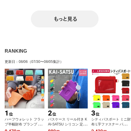
RANKING
更新日
：
08/06
（07/30〜08/05集計）
1
2
3
位
位
位
ハーフウォレット フラッ
パスケース リール付き K
シティパスポート ミニ財
プ半幅財布 プランプ お
AI-SATSU シリコン 定期
布 L字ファスナー パスケ
札を折らずに収納 CHAM
入れ p+g design レディ
ース icカード 日本製 メ