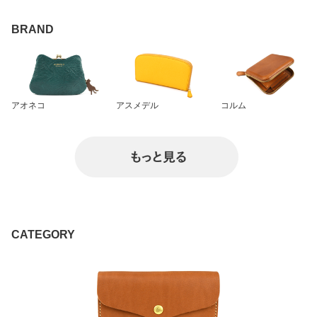
トライアローグ ステュー
インクリップ付き多機能
C コンパクト 極小財布
ディオ ストゥディオ BF
コインケース 二つ折り
姫路レザー スムースレザ
BRAND
牛革 ホワイトワックス Y
極小財布 小銭入れ リテ
ー 牛革 財布 二つ折り コ
KK エクセラ 革 グリーン/
ィスタ Coin Wallet 2 プ
ンパクト財布 送料無料
緑 L字のショート Lファ
レゼント ギフト ブラッ
キャメル/ブラウン/ブラ
ス 送料無料
ク/バーガンディー/ネイ
ック
ビー
アオネコ
アスメデル
コルム
CATEGORY