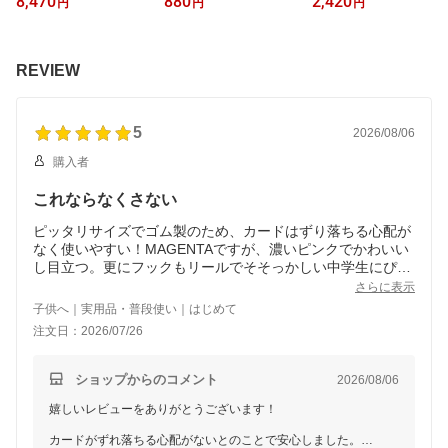
8,470
880
2,420
円
円
円
チャム 姫路レザー レデ
ース メール便送料無料
ール便送料無料 メンズ
ィース カラフル パステ
カイサツ 改札 ピージー
デザイン 無地 蛍光 定期
ル ヌメ革 本革 フルベジ
デザイン 単パス 縦型 薄
入れ 財布 薄型 薄い財布
タブルタンニン鞣し シュ
型 カードケース 可愛い
ミニウォレット 小さい財
REVIEW
リンクレザー 日本製 牛
子供 学生 新生活 POCHI
布 小銭入れ カードケー
革 女性用 婦人用 メイド
ポチ カラフル ブルー/グ
ス 定期券 Dカン かわい
インジャパン あす楽
リーン/緑/ピンク/パープ
い おしゃれ SWITCH ST
ル/紫色/レッド/赤/イエロ
ANCE スイッチスタンス
5
2026/08/06
ー
購入者
これならなくさない
ピッタリサイズでゴム製のため、カードはずり落ちる心配が
なく使いやすい！MAGENTAですが、濃いピンクでかわいい
し目立つ。更にフックもリールでそそっかしい中学生にぴっ
たりでした！
さらに表示
子供へ｜実用品・普段使い｜はじめて
注文日：2026/07/26
ショップからのコメント
2026/08/06
嬉しいレビューをありがとうございます！
カードがずれ落ちる心配がないとのことで安心しました。