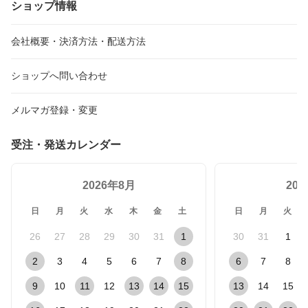
ショップ情報
貨 がまぐち p+g design
ト ミディアムウォレット
EBLO プエブロレザー 本
ピージーデザイン カラフ
ミドルサイズ バギーポー
革 財布 レザー 送料無料
ル ブルー/グリーン/緑/パ
ト ブオナ ブルー/イエロ
ブラック/ブラウン/ブル
会社概要・決済方法・配送方法
ープル/オレンジ/ピンク
ー/グレー/キャメル 送料
ー/イエロー/ピンク/パー
無料
プル
ショップへ問い合わせ
メルマガ登録・変更
受注・発送カレンダー
2026年8月
20
日
月
火
水
木
金
土
日
月
火
26
27
28
29
30
31
1
30
31
1
2
3
4
5
6
7
8
6
7
8
9
10
11
12
13
14
15
13
14
15