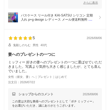
濃いピンクのMAGENTAがお気に召したようで良かったです！
さらに表示
中学生のお子様にも気に入っていただけたなら何よりでございま
す。
パスケース リール付き KAI-SATSU シリコン 定期
今後も快適にご使用いただければ幸いです。
入れ p+g design レディース メール便送料無料 カイ
サツ 改札 ピージーデザイン 単パス 縦型 薄型 カー
また何かございましたら、ぜひお気軽にお声がけください。
ドケース 可愛い 子供 学生 新生活 POCHI ポチ カ
ラフル ブルー/グリーン/緑/ピンク/パープル/紫色/レ
ッド/赤/イエロー
5
2026/08/06
鬼殺しのちむ
男性
40代
妻へのプレゼントの一つに
ミッフィー 好きの妻へのプレゼントの一つに選ばせていただ
きました。写真より気持ち大きく感じましたが、とても喜ん
でいました。
女性（彼女、妻）へ｜プレゼント｜はじめて
注文日：2026/07/22
ショップからのコメント
2026/08/06
この度は大切な奥様へのプレゼントとして「ポチ ミッフィー」
をお選びいただき、誠にありがとうございます。