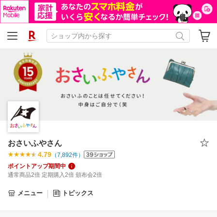
おさいふやさん
4.79
（
7,892
件）
ポイントアップ期間中
通常商品2倍 定期購入2倍 頒布会2倍
メニュー
トピックス