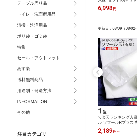
テーブル周り品
す楽 送料
ポス発送 送料無料使い捨てふきん レ
ぼり タオルウエス 混合
449
6,998
円
円
タノール
ーヨン100％ 不織布クロス ウエス ワ
買い得 約360～410
トイレ・洗面所用品
の鮮度保持
イパー キッチンペーパー ふきん・キ
0％ 中判 大判 カラ
ルコール度
ッチンクロス ぞうきん
中古生地 使い捨て雑巾
清掃・洗浄用品
の油拭き取り
更新日
：
08/09
（08/02
ポリ袋・ゴミ袋
特集
セール・アウトレット
あす楽
送料無料商品
用途別・発送方法
INFORMATION
15
1
位
位
その他
 約21c
リニューアル ソフールJ 丸型 大判 紙
＼楽天ランキング入賞
プル ミニ
おしぼりお試し 200本 600本入/箱 送
ル ソフールRプラス 
ドタオル
料無料 不織布おしぼり 激安業務用 お
紙おしぼり ソフールR+ 
3,298
2,189
円
～
円
～
 ミニサ
しぼり 大判サイズ リニューアルで強
1400本 ケース販売 
注目カテゴリ