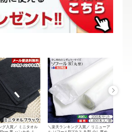
ング入賞／ ミニタオル
＼楽天ランキング入賞／ リニューア
紙おし
20cm 黒 ハンカチ ミニ
ル ソフールRプラス 丸型 少し厚めの
200