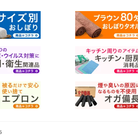
 ウェットティッ
ぼり セット エアレイド 不織布おしぼ
い得 まとめ買
め買い ウェット
り 使い捨ておしぼり まとめ買い 大量
飲食店 ホテル
しぼり 送料無料
おしぼりタオル ホワイト ブルー ピン
ク
5