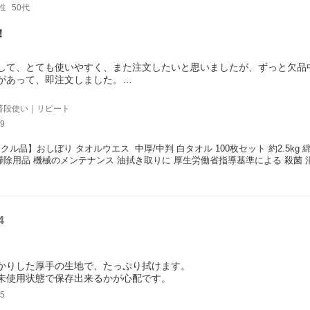
性
50代
！
して、とても使いやすく、また注文したいと思いましたが、ずっと欠品
があって、即注文しました。
たら、とてもきれいでびっくりしました。
あいたり、破けたり、使えないのが何枚あったが、今回は全部きれいで
普段使い｜リピート
ら、使い捨てせず、大事に使わせていただきます。
9
いい商品を提供しようという店長さんのこだわりがあったんですね。と
と思います。おすすめです。
クル品】おしぼり タオルウエス  中厚/中判 白タオル 100枚セット 約2.5kg 
掃除用品 機械のメンテナンス 油拭き取りに 厚生労働省指導基準による 殺菌 
4
かりした厚手の生地で、たっぷり拭けます。
未使用状態で保存出来るかが心配です。
5