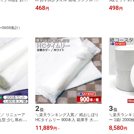
 10kgセットお
タオル タオルハンカチ ハンドタオル
タオルハンカチ
468
498
円
円
枚入 送料無料綿10
無地タオルハンカチ おしぼり ミニサ
ル コットン 
ー ダスタークロス
イズ 洗顔タオル 厚手タオル 粗品 プ
し コットンタ
 掃除用品 機械
レゼント お配りギフト ミニハンカチ
粗品 プレゼン
子供用 ハンカチ 子ども 保育園 幼稚
男性 子ども 
〜08/08集計）
園 送料無料
料無料
2
3
位
位
／ リニューア
＼楽天ランキング入賞／ 紙おしぼり
＼楽天ランキ
丸型 少し厚めの
HCタイムリー 900本入 箱厚手 大判
ー 1箱/ 200
200本 1200本
丸型 150本 × 6袋 日本製 王子タイム
あす楽15：0
11,889
8,580
円
～
円
不織布おしぼり 日
リー 当日発送 送料無料 業務用 おし
キング1位 使