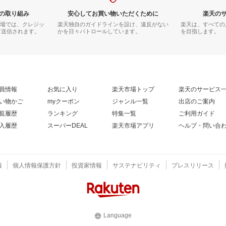
の取り組み
安心してお買い物いただくために
楽天の
市場では、クレジッ
楽天独自のガイドラインを設け、違反がない
楽天は、すべての
て送信されます。
かを日々パトロールしています。
を目指します。
員情報
お気に入り
楽天市場トップ
楽天のサービス
い物かご
myクーポン
ジャンル一覧
出店のご案内
覧履歴
ランキング
特集一覧
ご利用ガイド
入履歴
スーパーDEAL
楽天市場アプリ
ヘルプ・問い合
報
個人情報保護方針
投資家情報
サステナビリティ
プレスリリース
Language