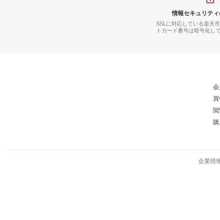
情報セキュリティ
SSLに対応している楽天
トカード番号は暗号化し
会
買
閲
購
企業情