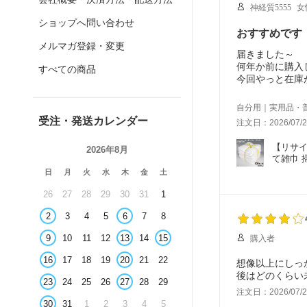
神経質5555
女
ショップへ問い合わせ
おすすめです
メルマガ登録・変更
届きました～
何年か前に購入
すべての商品
今回やっと在庫
届いて開けてみ
前回はまだ穴が
自分用｜実用品・
もったいないか
受注・発送カレンダー
注文日：2026/07/2
欠品が続くのが
また注文したい
【リサイ
2026年8月
て雑巾 
日
月
火
水
木
金
土
26
27
28
29
30
31
1
2
3
4
5
6
7
8
9
10
11
12
13
14
15
購入者
16
17
18
19
20
21
22
想像以上にしっ
後はどのくらい
23
24
25
26
27
28
29
注文日：2026/07/2
30
31
1
2
3
4
5