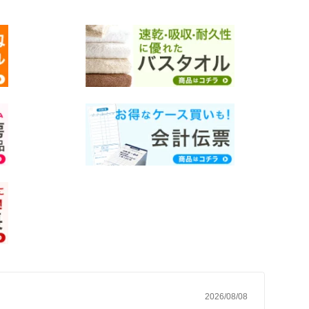
いセット 業務用 敷紙
パー 個包装 業務用おしぼり ぬれタオ
 レストラン カフェ
ル 手拭きペーパー 使い捨ておしぼり
白 おしぼりタオル 送料無料
2026/08/08