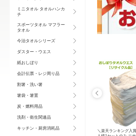
ミニタオル タオルハンカ
チ
スポーツタオル マフラー
タオル
今治タオルシリーズ
ダスター・ウエス
紙おしぼり
会計伝票・レジ周り品
割箸・洗い箸
箸袋・箸置
炭・燃料用品
洗剤・衛生関連品
キッチン・厨房消耗品
ルコール
FUJI フジカウンタークロス 厚手 4枚
＼楽天ランキング入賞
 5L/
セットお試し 選べるカラー4色 ネコ
人様1セットのみ リ