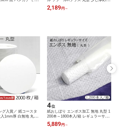
 5枚組 お手拭きタオ
紙おしぼり ソフールR+ 200本 1200本
ズ 業
2,189
5,88
円
～
黒タオル ブラック お試
1400本 ケース販売 不織布おしぼり 日
い捨て
オル 黒色 ハンドタオル
本製 業務用 おしぼり ウェットティッ
パー 
ト タオルミニハンカチ
シュ 中判 中厚 まとめ買い ウェット
ル 手
保育園 幼稚園 子供用 送
ペーパー 使い捨ておしぼり 送料無料
白 お
4
5
位
位
ング入賞／ 紙コースタ
紙おしぼり エンボス加工 無地 丸型 1
あす楽
0枚入1mm厚 白無地 丸型
200本～1800本入/箱 レギュラーサイ
花王 ア
0 対応 送料無料楽天ラン
ズ 業務用 まとめ買い ケース販売 使
袋入）
5,889
6,99
円
～
い捨てコースター お買
い捨ておしぼり業務用 ウェットペー
剤 洗