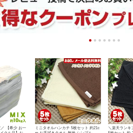
／ 【希少 お一
ミニタオルハンカチ 5枚セット 約21c
＼楽天ランキ
サイクル品】おし
m お手拭きタオル 無地 シンプル ミニ
5枚セット 約 