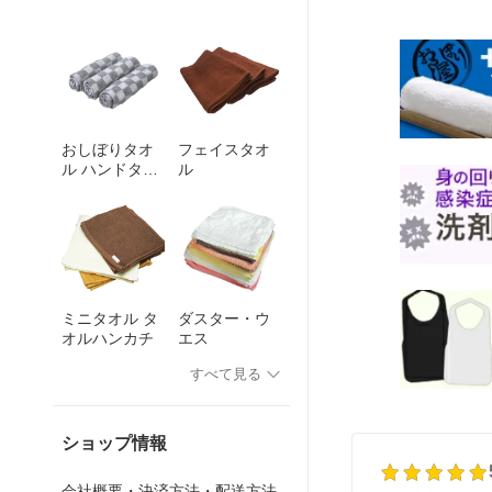
粗品 プ
度アップ 高級 パールフィルム 大量
本製 業務用 おしぼり
ハンカチ
飲食店 白 ホワイト 箱売り ケース販
シュ 中判 中厚 まと
園 幼稚
売 おしぼり 使い捨て
ペーパー 使い捨てお
おしぼりタオ
フェイスタオ
ル ハンドタオ
ル
ル
ミニタオル タ
ダスター・ウ
オルハンカチ
エス
すべて見る
ショップ情報
会社概要・決済方法・配送方法