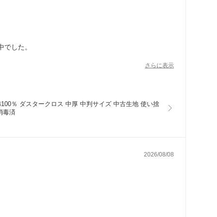
中でした。
さらに表示
、厚みよし、大きさよし、掃除には完璧です。
ても有難いです。
綿100％ ダスタークロス 中厚 中判サイズ 中古生地 使い捨
消毒済
2026/08/08