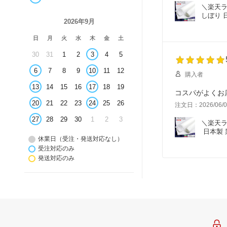
＼楽天ラ
しぼり 
2026年9月
日
月
火
水
木
金
土
30
31
1
2
3
4
5
6
7
8
9
10
11
12
購入者
13
14
15
16
17
18
19
コスパがよくお
20
21
22
23
24
25
26
注文日：2026/06/0
27
28
29
30
1
2
3
＼楽天ラ
 日本製
休業日（受注・発送対応なし）
受注対応のみ
発送対応のみ