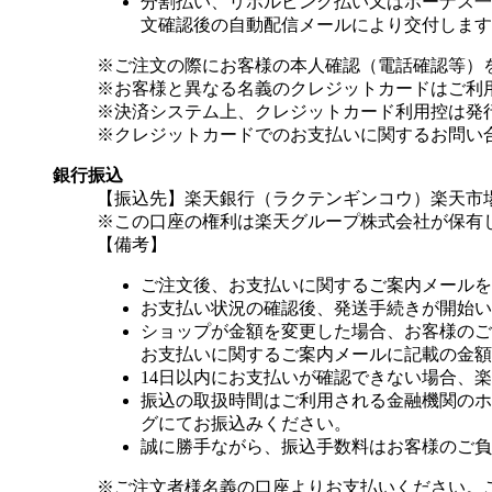
分割払い、リボルビング払い又はボーナス一括
文確認後の自動配信メールにより交付します
※ご注文の際にお客様の本人確認（電話確認等）
※お客様と異なる名義のクレジットカードはご利
※決済システム上、クレジットカード利用控は発
※クレジットカードでのお支払いに関するお問い
銀行振込
【振込先】楽天銀行（ラクテンギンコウ）楽天市場支
※この口座の権利は楽天グループ株式会社が保有
【備考】
ご注文後、お支払いに関するご案内メールを
お支払い状況の確認後、発送手続きが開始い
ショップが金額を変更した場合、お客様のご
お支払いに関するご案内メールに記載の金額
14日以内にお支払いが確認できない場合、
振込の取扱時間はご利用される金融機関のホ
グにてお振込みください。
誠に勝手ながら、振込手数料はお客様のご負
※ご注文者様名義の口座よりお支払いください。