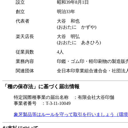
設立
昭和39年8月1日
創立
明治33年
代表者
大谷 和也
(おおたに かずや)
楽天店長
大谷 明弘
(おおたに あきひろ)
従業員数
4人
業務内容
印鑑・ゴム印・軽印刷物の製造販
関連団体
全日本印章業組合連合会・社団法
「種の保存法」に基づく届出情報
特定国際種事業の届出名称 ：有限会社大谷印舗
事業者番号 ：T-3-11-10049
象牙製品等はルールを守って取引を行いましょう（環境