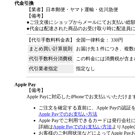
代金引換
【業者】日本郵便・ヤマト運輸・佐川急便
【備考】
●ご注文後にショップからメールにてお支払い総
●代金は配達された商品のお受け取り時に配送員
【代引手数料料金表】 全国一律料金： 330円
まとめ買い計算規則
お届け先１件につき、複数
代引手数料分消費税
この料金には消費税が含ま
代引業者指定
指定なし
Apple Pay
【備考】
Apple Payに対応したiPhoneでお支払いいただけま
ご注文を確定する直前に、Apple Payの認
Apple Payでのお支払い方法
Apple Payでご利用できるカードは発行会
詳細は
Apple Payでのお支払い方法
よりApp
お客様のご利用状況などによってApple 