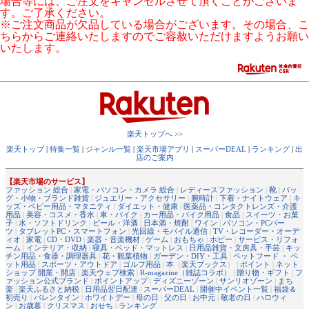
場合等には、ご注文をキャンセルさせて頂くことがございま
す。ご了承ください。
※ご注文商品が欠品している場合がございます。その場合、こ
ちらからご連絡いたしますのでご容赦いただけますようお願い
いたします。
楽天トップへ >>
楽天トップ
|
特集一覧
|
ジャンル一覧
|
楽天市場アプリ
|
スーパーDEAL
|
ランキング
|
出
店のご案内
【楽天市場のサービス】
ファッション 総合
|
家電・パソコン・カメラ 総合
|
レディースファッション
|
靴
|
バッ
グ・小物・ブランド雑貨
|
ジュエリー・アクセサリー
|
腕時計
|
下着・ナイトウェア
|
キ
ッズ・ベビー用品・マタニティ
|
ダイエット・健康
|
医薬品・コンタクトレンズ・介護
用品
|
美容・コスメ・香水
|
車・バイク
|
カー用品・バイク用品
|
食品
|
スイーツ・お菓
子
|
水・ソフトドリンク
|
ビール・洋酒
|
日本酒・焼酎
|
ワイン
|
パソコン・PCパー
ツ
|
タブレットPC・スマートフォン
|
光回線・モバイル通信
|
TV・レコーダー・オーデ
ィオ
|
家電
|
CD・DVD
|
楽器・音楽機材
|
ゲーム
|
おもちゃ
|
ホビー
|
サービス・リフォ
ーム
|
インテリア・収納
|
寝具・ベッド・マットレス
|
日用品雑貨・文房具・手芸
|
キッ
チン用品・食器・調理器具
|
花・観葉植物
|
ガーデン・DIY・工具
|
ペットフード ・ ペ
ット用品
|
スポーツ・アウトドア
|
ゴルフ用品
|
本
（
楽天ブックス
） |
ポイント
|
ネット
ショップ 開業・開店
|
楽天ウェブ検索
|
R-magazine（雑誌コラボ）
|
贈り物・ギフト
|
フ
ァッション公式ブランド
|
ポイントアップ
|
ディズニーゾーン
|
サンリオゾーン
|
まち
楽
|
楽天ふるさと納税
|
日用品翌日配達
|
スーパーDEAL
|
開催中イベント一覧
|
福袋＆
初売り
|
バレンタイン
|
ホワイトデー
|
母の日
|
父の日
|
お中元
|
敬老の日
|
ハロウィ
ン
|
お歳暮
|
クリスマス
|
おせち
|
ランキング