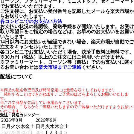
ローソン、ファミリーマート、ミニストップ、セイコーマート
でお支払いいただけます。
ご注文後に、お支払い受付番号を記載したメールを楽天市場か
らお送りいたします。
各コンビニでのお支払い方法
お支払い状況の確認後、発送手続きが開始いたします。お受け
取り希望日をご指定の場合などは、お早めのお支払いをお願い
いたします。
14日以内にお支払いが確認できない場合、楽天市場が自動でご
注文をキャンセルいたします。
各コンビニでお支払いいただく場合、決済手数料は無料です。
※30万円（税込）以上のご注文にはご利用いただけません。
※ファミリーマート、ローソン等（前払）でのお支払いに関す
るお問い合わせは
楽天市場までご連絡
ください。
配送について
※商品の配送希望日及び時間指定には最善を尽くしておりますが、
確約することはできかねます。ご了承のほどをよろしくお願いいたしま
す。
※ご注文商品が欠品している場合がございます。
その場合、こちらからご連絡いたしますのでご容赦いただけますようお願い
いたします。
受注・発送カレンダー
2026年8月
2026年9月
日
月
火
水
木
金
土
日
月
火
水
木
金
土
26
27
28
29
30
31
1
30
31
1
2
3
4
5