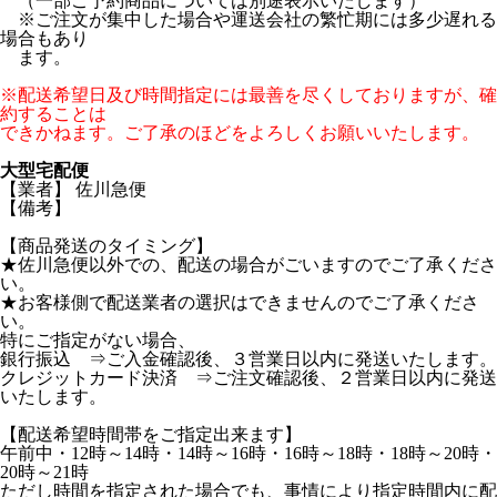
（一部ご予約商品については別途表示いたします）
※ご注文が集中した場合や運送会社の繁忙期には多少遅れる
場合もあり
ます。
※配送希望日及び時間指定には最善を尽くしておりますが、確
約することは
できかねます。ご了承のほどをよろしくお願いいたします。
大型宅配便
【業者】 佐川急便
【備考】
【商品発送のタイミング】
★佐川急便以外での、配送の場合がごいますのでご了承くださ
い。
★お客様側で配送業者の選択はできませんのでご了承くださ
い。
特にご指定がない場合、
銀行振込 ⇒ご入金確認後、３営業日以内に発送いたします。
クレジットカード決済 ⇒ご注文確認後、２営業日以内に発送
いたします。
【配送希望時間帯をご指定出来ます】
午前中・12時～14時・14時～16時・16時～18時・18時～20時・
20時～21時
ただし時間を指定された場合でも、事情により指定時間内に配