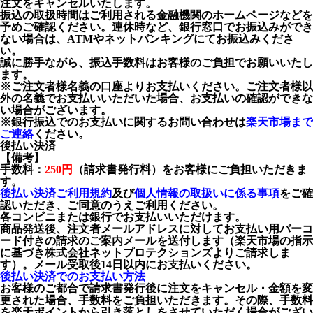
注文をキャンセルいたします。
振込の取扱時間はご利用される金融機関のホームページなどを
予めご確認ください。連休時など、銀行窓口でお振込みができ
ない場合は、ATMやネットバンキングにてお振込みくださ
い。
誠に勝手ながら、振込手数料はお客様のご負担でお願いいたし
ます。
※ご注文者様名義の口座よりお支払いください。ご注文者様以
外の名義でお支払いいただいた場合、お支払いの確認ができな
い場合がございます。
※銀行振込でのお支払いに関するお問い合わせは
楽天市場まで
ご連絡
ください。
後払い決済
【備考】
手数料：
250円
（請求書発行料）をお客様にご負担いただきま
す。
後払い決済ご利用規約
及び
個人情報の取扱いに係る事項
をご確
認いただき、ご同意のうえご利用ください。
各コンビニまたは銀行でお支払いいただけます。
商品発送後、注文者メールアドレスに対してお支払い用バーコ
ード付きの請求のご案内メールを送付します（楽天市場の指示
に基づき株式会社ネットプロテクションズよりご請求しま
す）。メール受取後14日以内にお支払いください。
後払い決済でのお支払い方法
お客様のご都合で請求書発行後に注文をキャンセル・金額を変
更された場合、手数料をご負担いただきます。その際、手数料
を楽天ポイントから引き落としをさせていただく場合がござい