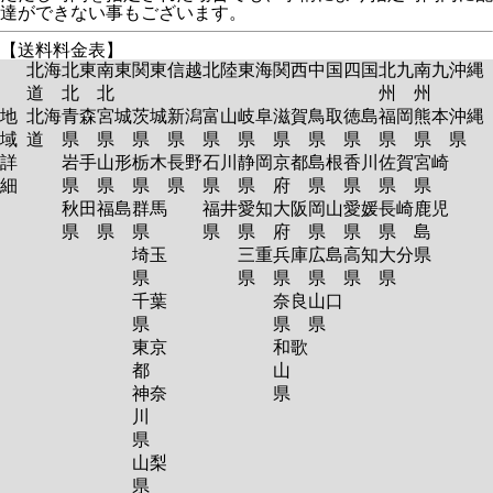
達ができない事もございます。
【送料料金表】
北海
北東
南東
関東
信越
北陸
東海
関西
中国
四国
北九
南九
沖縄
道
北
北
州
州
地
北海
青森
宮城
茨城
新潟
富山
岐阜
滋賀
鳥取
徳島
福岡
熊本
沖縄
域
道
県
県
県
県
県
県
県
県
県
県
県
県
詳
岩手
山形
栃木
長野
石川
静岡
京都
島根
香川
佐賀
宮崎
細
県
県
県
県
県
県
府
県
県
県
県
秋田
福島
群馬
福井
愛知
大阪
岡山
愛媛
長崎
鹿児
県
県
県
県
県
府
県
県
県
島
埼玉
三重
兵庫
広島
高知
大分
県
県
県
県
県
県
県
千葉
奈良
山口
県
県
県
東京
和歌
都
山
神奈
県
川
県
山梨
県