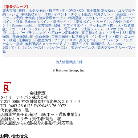
【楽天グループ】
楽天市場
|
旅行・ホテル予約・航空券
|
本・DVD・CD
|
電子書籍 楽天Kobo
|
ゴルフ場予
約
|
レシピ
|
車検見積もり・予約
|
イベント・チケット販売
|
写真プリント
|
美容室・ヘ
アサロン予約
|
女性向け健康管理サービス
|
物流委託・アウトソーシング
|
楽天スーパー
ポイント特集
|
Rebates（ポイント提携サイト）
|
楽天ポイントカード
|
おでかけでポイ
ント
|
Rakuten Fashion
|
地方競馬
|
競輪
|
アフィリエイト
|
ネット証券（株・FX・投資信
託）
|
カードローン
|
クレジットカード
|
電子マネー
|
決済システム
|
スマホでカード決
済
|
エネルギープランニング
|
住宅ローン変動金利（固定特約付き）・フラット35
|
損害
保険・生命保険比較
|
生命保険
|
自動車保険一括見積もり
|
インターネット銀行
|
ニュー
ス・検索
|
仕事紹介
|
不動産情報
|
ブログ
|
ROOM
|
楽天モバイル
|
プロバイダ・インタ
ーネット接続
|
無料通話＆メッセージアプリ
|
電話アプリ
|
動画配信
|
占い
|
toto・
BIG
|
宝くじ（ナンバーズ4・ナンバーズ3）
|
楽天イーグルス
|
楽天グループ サービス一
覧
個人情報保護方針
© Rakuten Group, Inc.
会社概要
タイリージャパン株式会社
〒257-0006 神奈川県秦野市北矢名２０７－７
TEL:0463-76-6175 FAX:0463-76-9972
代表者
:
菊池 聡
店舗運営責任者
:
菊池 聡(ネット通販事業部)
店舗セキュリティ責任者
:
菊池 聡
購入履歴からの適格請求書発行:対応可能
お問い合わせ先