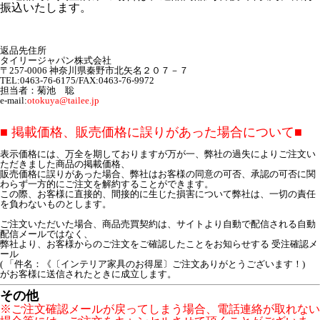
振込いたします。
返品先住所
タイリージャパン株式会社
〒257-0006 神奈川県秦野市北矢名２０７－７
TEL:0463-76-6175/FAX:0463-76-9972
担当者：菊池 聡
e-mail:
otokuya@tailee.jp
■ 掲載価格、販売価格に誤りがあった場合について■
表示価格には、万全を期しておりますが万が一、弊社の過失によりご注文い
ただきました商品の掲載価格、
販売価格に誤りがあった場合、弊社はお客様の同意の可否、承認の可否に関
わらず一方的にご注文を解約することができます。
この際、お客様に直接的、間接的に生じた損害について弊社は、一切の責任
を負わないものとします。
ご注文いただいた場合、商品売買契約は、サイトより自動で配信される自動
配信メールではなく、
弊社より、お客様からのご注文をご確認したことをお知らせする 受注確認メ
ール
( 「件名：《〔インテリア家具のお得屋〕ご注文ありがとうございます！)
がお客様に送信されたときに成立します。
その他
※ご注文確認メールが戻ってしまう場合、電話連絡が取れない