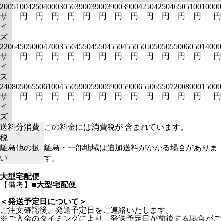
200
5100
4250
4000
3050
3900
3900
3900
3900
4250
4250
4650
5100
10000
サ
円
円
円
円
円
円
円
円
円
円
円
円
円
イ
ズ
220
6450
5000
4700
3550
4550
4550
4550
4550
5050
5050
5500
6050
14000
サ
円
円
円
円
円
円
円
円
円
円
円
円
円
イ
ズ
240
8050
6550
6100
4550
5900
5900
5900
5900
6550
6550
7200
8000
15000
サ
円
円
円
円
円
円
円
円
円
円
円
円
円
イ
ズ
送料分消費
この料金には消費税が 含まれています。
税
離島他の扱
離島・一部地域は追加送料がかかる場合がありま
い
す。
大型宅配便
【備考】
■大型宅配便
＜発送予定日について＞
ご注文確認後、発送予定日をご連絡いたします。
※ご入金のタイミングにより、発送予定日が前後する場合がご