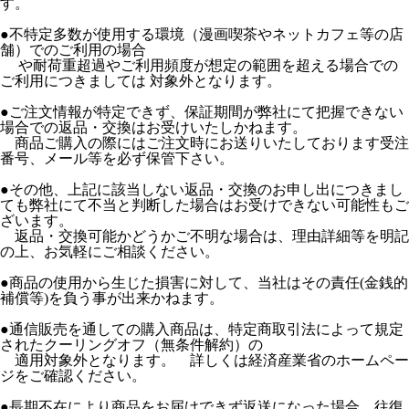
す。
●不特定多数が使用する環境（漫画喫茶やネットカフェ等の店
舗）でのご利用の場合
や耐荷重超過やご利用頻度が想定の範囲を超える場合での
ご利用につきましては 対象外となります。
●ご注文情報が特定できず、保証期間が弊社にて把握できない
場合での返品・交換はお受けいたしかねます。
商品ご購入の際にはご注文時にお送りいたしております受注
番号、メール等を必ず保管下さい。
●その他、上記に該当しない返品・交換のお申し出につきまし
ても弊社にて不当と判断した場合はお受けできない可能性もご
ざいます。
返品・交換可能かどうかご不明な場合は、理由詳細等を明記
の上、お気軽にご相談ください。
●商品の使用から生じた損害に対して、当社はその責任(金銭的
補償等)を負う事が出来かねます。
●通信販売を通しての購入商品は、特定商取引法によって規定
されたクーリングオフ（無条件解約）の
適用対象外となります。 詳しくは経済産業省のホームペー
ジをご確認ください。
●長期不在により商品をお届けできず返送になった場合、往復