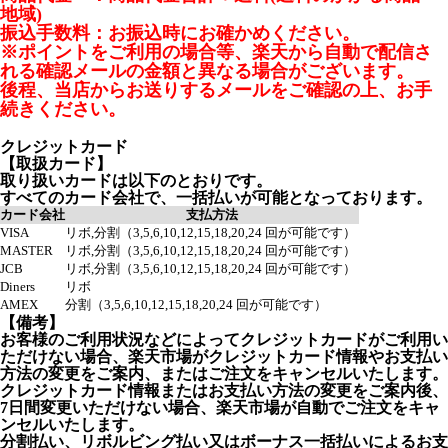
地域)
振込手数料：お振込時にお確かめください。
※ポイントをご利用の場合等、楽天から自動で配信さ
れる確認メールの金額と異なる場合がございます。
後程、当店からお送りするメールをご確認の上、お手
続きください。
クレジットカード
【取扱カード】
取り扱いカードは以下のとおりです。
すべてのカード会社で、一括払いが可能となっております。
カード会社
支払方法
VISA
リボ,分割（3,5,6,10,12,15,18,20,24 回が可能です）
MASTER
リボ,分割（3,5,6,10,12,15,18,20,24 回が可能です）
JCB
リボ,分割（3,5,6,10,12,15,18,20,24 回が可能です）
Diners
リボ
AMEX
分割（3,5,6,10,12,15,18,20,24 回が可能です）
【備考】
お客様のご利用状況などによってクレジットカードがご利用い
ただけない場合、楽天市場がクレジットカード情報やお支払い
方法の変更をご案内、またはご注文をキャンセルいたします。
クレジットカード情報またはお支払い方法の変更をご案内後、
7日間変更いただけない場合、楽天市場が自動でご注文をキャ
ンセルいたします。
分割払い、リボルビング払い又はボーナス一括払いによるお支