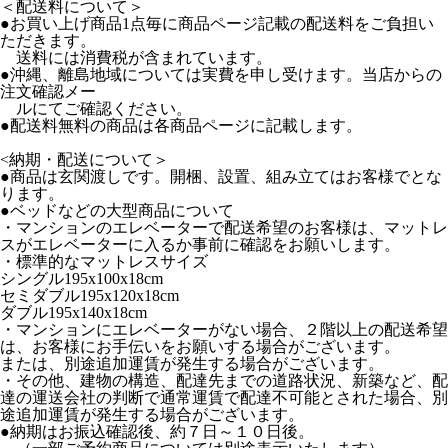
＜配送料について＞
●お買い上げ商品1点毎に商品ページ記載の配送料をご負担い
ただきます。
送料には消費税が含まれています。
●沖縄、離島地域については実費を申し受けます。当店からの
注文確認メー
ルにてご確認ください。
●配送料無料の商品は各商品ページに記載します。
<納期・配送について＞
●商品は玄関渡しです。開梱、設置、組み立てはお客様でとな
ります。
●ベッドなどの大型商品について
・マンションのエレベーターで配送希望のお客様は、マットレ
スがエレベーターに入るか事前に確認をお願いします。
・標準的なマットレスサイズ
シングル195x100x18cm
セミダブル195x120x18cm
ダブル195x140x18cm
・マンションにエレベーターがない場合、２階以上の配送希望
は、お客様にお手伝いをお願いする場合がございます。
または、別途追加運賃が発生する場合がございます。
・その他、建物の構造、配達先までの道路状況、新築など、配
達の運送会社の判断で通常運賃で配達不可能とされた場合、別
途追加運賃が発生する場合がございます。
●納期はお振込確認後、約７日～１０日後。