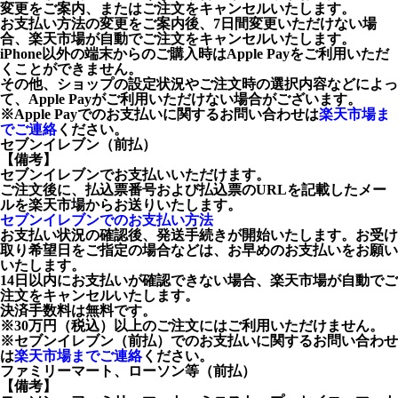
変更をご案内、またはご注文をキャンセルいたします。
お支払い方法の変更をご案内後、7日間変更いただけない場
合、楽天市場が自動でご注文をキャンセルいたします。
iPhone以外の端末からのご購入時はApple Payをご利用いただ
くことができません。
その他、ショップの設定状況やご注文時の選択内容などによっ
て、Apple Payがご利用いただけない場合がございます。
※Apple Payでのお支払いに関するお問い合わせは
楽天市場ま
でご連絡
ください。
セブンイレブン（前払）
【備考】
セブンイレブンでお支払いいただけます。
ご注文後に、払込票番号および払込票のURLを記載したメー
ルを楽天市場からお送りいたします。
セブンイレブンでのお支払い方法
お支払い状況の確認後、発送手続きが開始いたします。お受け
取り希望日をご指定の場合などは、お早めのお支払いをお願い
いたします。
14日以内にお支払いが確認できない場合、楽天市場が自動でご
注文をキャンセルいたします。
決済手数料は無料です。
※30万円（税込）以上のご注文にはご利用いただけません。
※セブンイレブン（前払）でのお支払いに関するお問い合わせ
は
楽天市場までご連絡
ください。
ファミリーマート、ローソン等（前払）
【備考】