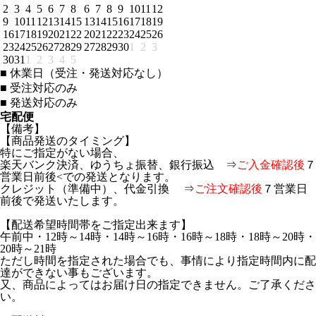
2
3
4
5
6
7
8
6
7
8
9
10
11
12
9
10
11
12
13
14
15
13
14
15
16
17
18
19
16
17
18
19
20
21
22
20
21
22
23
24
25
26
23
24
25
26
27
28
29
27
28
29
30
1
2
3
30
31
1
2
3
4
5
■
休業日（受注・発送対応なし）
■
受注対応のみ
■
発送対応のみ
宅配便
【備考】
【商品発送のタイミング】
特にご指定がない場合、
楽天バンク決済、ゆうちょ振替、銀行振込 ⇒
ご入金確認後
７
営業日前後<での発送となります。
クレジット（準備中）、代金引換 ⇒
ご注文確認後
７営業日
前後で発送いたします。
【配送希望時間帯をご指定出来ます】
午前中・12時～14時・14時～16時・16時～18時・18時～20時・
20時～21時
ただし時間を指定された場合でも、事情により指定時間内に配
達ができない事もございます。
又、商品によってはお届け日の指定できません。ご了承くださ
い。