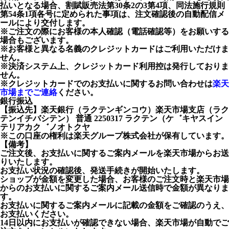
払いとなる場合、割賦販売法第30条2の3第4項、同法施行規則
第54条1項各号に定められた事項は、注文確認後の自動配信メ
ールにより交付します。
※ご注文の際にお客様の本人確認（電話確認等）をお願いする
場合もございます。
※お客様と異なる名義のクレジットカードはご利用いただけま
せん。
※決済システム上、クレジットカード利用控は発行しておりま
せん。
※クレジットカードでのお支払いに関するお問い合わせは
楽天
市場までご連絡
ください。
銀行振込
【振込先】楽天銀行（ラクテンギンコウ）楽天市場支店（ラク
テンイチバシテン） 普通 2250317 ラクテン（ケ゛キヤスイン
テリアカク゛ノオトクヤ
※この口座の権利は楽天グループ株式会社が保有しています。
【備考】
ご注文後、お支払いに関するご案内メールを楽天市場からお送
りいたします。
お支払い状況の確認後、発送手続きが開始いたします。
ショップが金額を変更した場合、お客様のご注文時と楽天市場
からのお支払いに関するご案内メール送信時で金額が異なりま
す。
お支払いに関するご案内メールに記載の金額をご確認のうえ、
お支払いください。
14日以内にお支払いが確認できない場合、楽天市場が自動でご