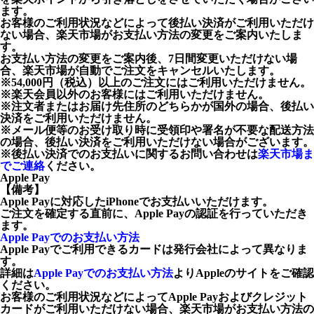
ます。
お客様のご利用状況などによって後払い決済がご利用いただけ
ない場合、楽天市場がお支払い方法の変更をご案内いたしま
す。
お支払い方法の変更をご案内後、7日間変更いただけない場
合、楽天市場が自動でご注文をキャンセルいたします。
※54,000円（税込）以上のご注文にはご利用いただけません。
※楽天会員以外のお客様にはご利用いただけません。
※注文者またはお届け先住所のどちらかが国外の場合、後払い
決済をご利用いただけません。
※メール便等のお受け取り時に受領印や署名が不要な配送方法
の場合、後払い決済をご利用いただけない場合がございます。
※後払い決済でのお支払いに関するお問い合わせは
楽天市場ま
でご連絡
ください。
Apple Pay
【備考】
Apple Payに対応したiPhoneでお支払いいただけます。
ご注文を確定する直前に、Apple Payの認証を行っていただき
ます。
Apple Payでのお支払い方法
Apple Payでご利用できるカードは発行会社によって異なりま
す。
詳細は
Apple Payでのお支払い方法
よりAppleのサイトをご確認
ください。
お客様のご利用状況などによってApple Payおよびクレジット
カードがご利用いただけない場合、楽天市場がお支払い方法の