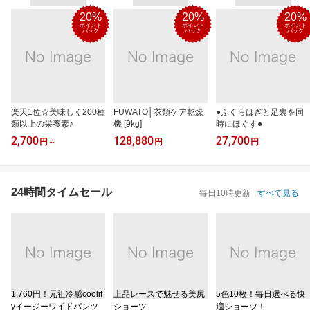
20%
20%
20%
ポイント
ポイント
ポイント
バック
バック
バック
楽天1位☆美味しく200種
FUWATO│衣類ケア乾燥
●ふくらはぎと足裏を同
類以上の栄養素♪
機 [9kg]
時にほぐす●
2,700
128,880
27,700
円
～
円
円
24時間タイムセール
毎日10時更新
すべて見る
1,760円！元祖冷感coolif
上品レースで魅せる美尻
5色10枚！毎日選べる快
yイージーワイドパンツ
ショーツ
適ショーツ！