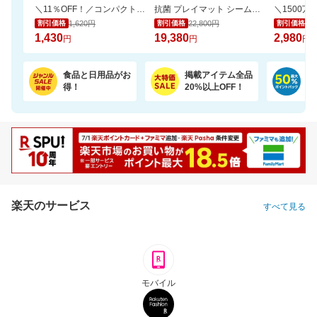
＼11％OFF！／コンパクトな2倍巻き！キッチンペーパー 12ロール
抗菌 プレイマット シームレス 折りたたみ 持ち手付き 防音 厚み4cm GUMODE
1,620円
22,800円
3,
割引価格
割引価格
割引価格
1,430
19,380
2,980
円
円
円
食品と日用品がお
掲載アイテム全品
日
得！
20%以上OFF！
ポ
楽天のサービス
すべて見る
モバイル