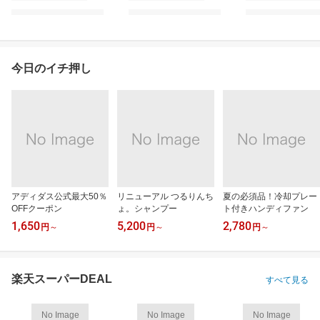
今日のイチ押し
アディダス公式最大50％
リニューアル つるりんち
夏の必須品！冷却プレー
OFFクーポン
ょ。シャンプー
ト付きハンディファン
1,650
5,200
2,780
円
～
円
～
円
～
楽天スーパーDEAL
すべて見る
No Image
No Image
No Image