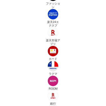
ファッショ
ン
楽天24エ
クスプ
楽天市場ア
プリ
カード
ラクマ
ROOM
銀行