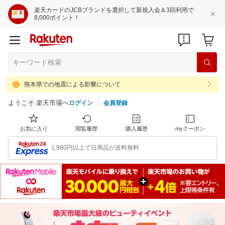
楽天カードのJCBブランドを選択して新規入会＆3回利用で
8,000ポイント！
熊本県での地震による影響について
ようこそ 楽天市場へ
ログイン
会員登録
お気に入り
閲覧履歴
購入履歴
myクーポン
1,980円以上で日用品が送料無料