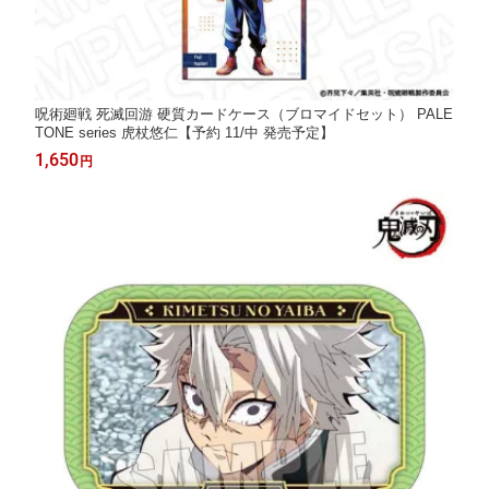
呪術廻戦 死滅回游 硬質カードケース（ブロマイドセット） PALE
TONE series 虎杖悠仁【予約 11/中 発売予定】
1,650
円