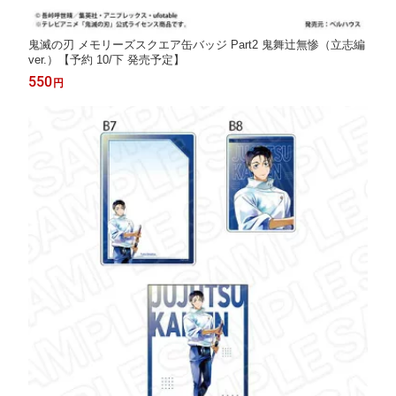
鬼滅の刃 メモリーズスクエア缶バッジ Part2 鬼舞辻無惨（立志編
ver.）【予約 10/下 発売予定】
550
円