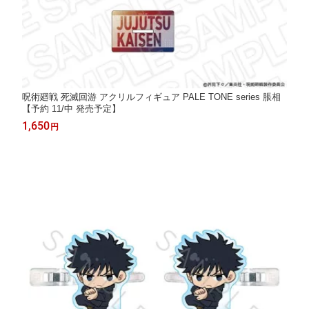
呪術廻戦 死滅回游 アクリルフィギュア PALE TONE series 脹相
【予約 11/中 発売予定】
1,650
円