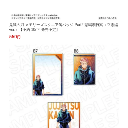
鬼滅の刃 メモリーズスクエア缶バッジ Part2 悲鳴嶼行冥（立志編
ver.）【予約 10/下 発売予定】
550
円