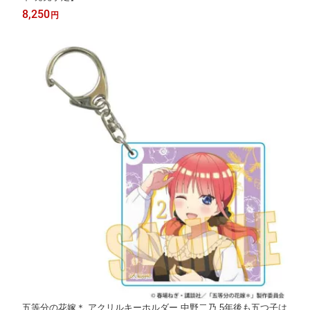
8,250
円
五等分の花嫁＊ アクリルキーホルダー 中野二乃 5年後も五つ子は