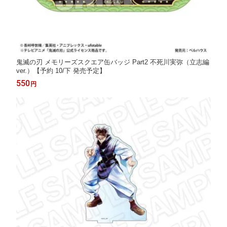
鬼滅の刃 メモリーズスクエア缶バッジ Part2 不死川実弥（立志編
ver.）【予約 10/下 発売予定】
550
円