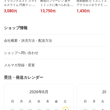
ドラゴンクエスト スマイ
葬送のフリーレン 甚平
呪術廻戦 ビィズニィズ
ルスライム 円座クッショ
ミミックに食べられるフ
アクリルジオラマ C 虎
ン スライム
リーレン 紺-大 XL〜XXL
杖・脹相【予約 11/上 発
3,080
13,750
1,430
円
円
円
【予約 10/中 発売予定】
売予定】
ショップ情報
会社概要・決済方法・配送方法
ショップへ問い合わせ
メルマガ登録・変更
受注・発送カレンダー
2026年8月
20
日
月
火
水
木
金
土
日
月
火