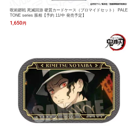
呪術廻戦 死滅回游 硬質カードケース（ブロマイドセット） PALE
TONE series 脹相【予約 11/中 発売予定】
1,650
円