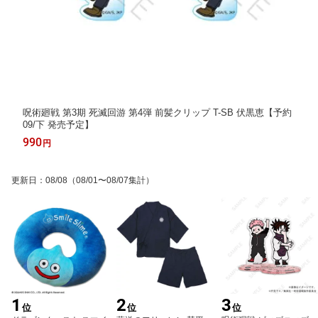
呪術廻戦 第3期 死滅回游 第4弾 前髪クリップ T-SB 伏黒恵【予約
09/下 発売予定】
990
円
更新日
：
08/08
（08/01〜08/07集計）
1
2
3
位
位
位