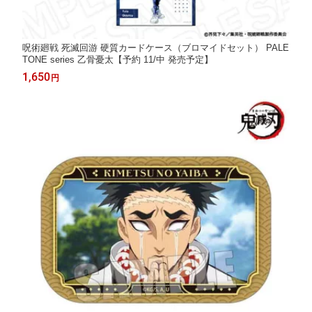
呪術廻戦 死滅回游 硬質カードケース（ブロマイドセット） PALE
TONE series 乙骨憂太【予約 11/中 発売予定】
1,650
円