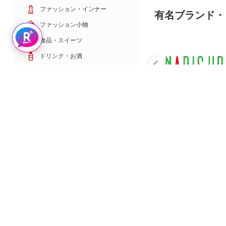
ファッション・インナー
有名ブランド・
ファッション小物
Rakuten AIで探す
食品・スイーツ
ドリンク・お酒
日用雑貨・キッチン用品
コスメ・健康・医薬品
キッズ・ベビー・玩具
家電・TV・カメラ
PC・スマホ・通信
スポーツ・ゴルフ
車・バイク
インテリア・寝具・収納
ペット・花・DIY工具
サービス・リフォーム