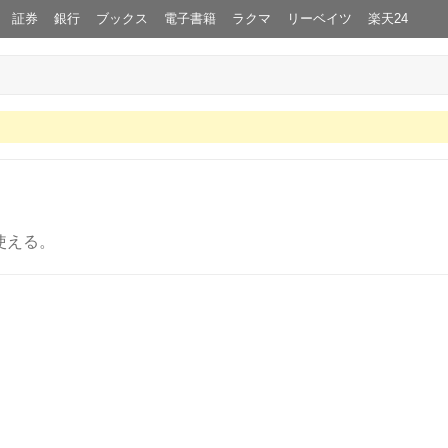
証券
銀行
ブックス
電子書籍
ラクマ
リーベイツ
楽天24
使える。