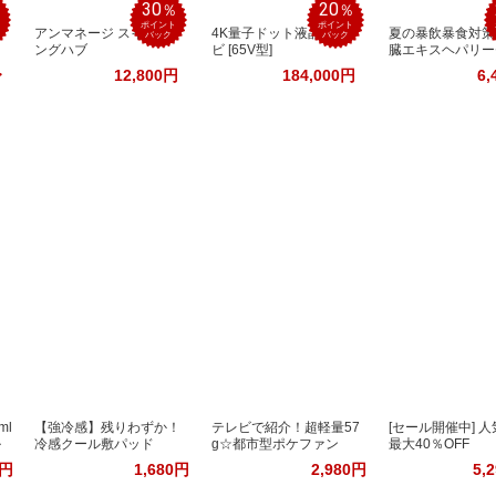
30
20
％
％
％
ポイント
ポイント
アンマネージ スイッチ
4K量子ドット液晶テレ
夏の暴飲暴食対策
バック
バック
ングハブ
ビ [65V型]
臓エキスヘパリー
〜
12,800円
184,000円
6,
ml
【強冷感】残りわずか！
テレビで紹介！超軽量57
[セール開催中] 
ル
冷感クール敷パッド
g☆都市型ポケファン
最大40％OFF
0円
1,680円
2,980円
5,