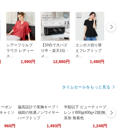
シアーフリルブ
【SNSで大バズ
エンボス切り替
ラウス レディー
り中・楽天1位・
えフレアトップ
ス…
メ…
ス…
円
1,990円
12,880円
1,490円
タイムセールをもっと見る
クーポン
脇高設計で美胸キープ！
半額以下 ビューティーブ
 キャミソ
福助の快適ノンワイヤー
レンド800g(400g×2袋)無
ハーフトップ
添加 無着色
960円
1,493円
1,249円