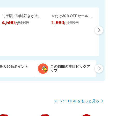
＼半額／珈琲好きが大喜び。銀座の専門店の芳醇なドリップ珈琲を飲み比べ10種100杯
今だけ30％OFFセール！猫砂鉱物タイプ＼約一か月490円／【楽天オリジナル】
4,590
1,960
9,180円
2,800円
円
円
最大50%ポイント
この時間の注目ピックア
ップ
スーパーDEALをもっと見る