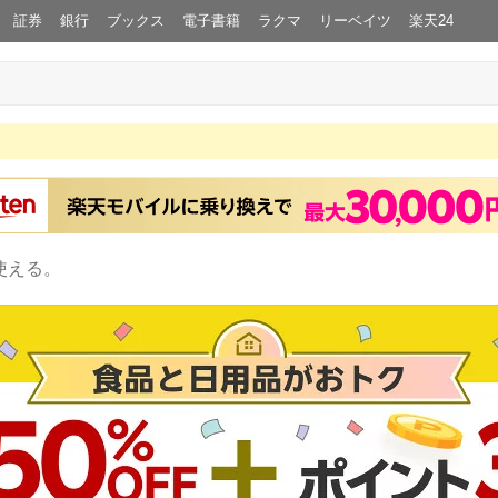
証券
銀行
ブックス
電子書籍
ラクマ
リーベイツ
楽天24
使える。