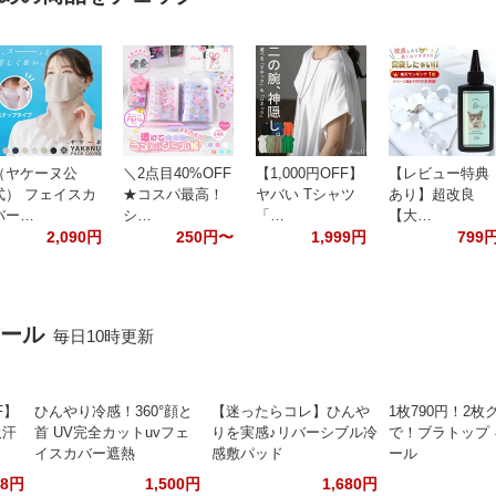
（ヤケーヌ公
＼2点目40%OFF
【1,000円OFF】
【レビュー特典
式） フェイスカ
★コスパ最高！
ヤバい Tシャツ
あり】超改良
バー…
シ…
「…
【大…
2,090円
250円〜
1,999円
799
セール
毎日10時更新
F】
ひんやり冷感！360°顔と
【迷ったらコレ】ひんや
1枚790円！2枚
吸汗
首 UV完全カットuvフェ
りを実感♪リバーシブル冷
で！ブラトップ
イスカバー遮熱
感敷パッド
ール
88円
1,500円
1,680円