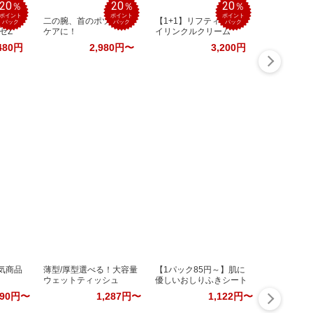
20
20
20
％
％
％
ポイント
ポイント
ポイント
！肝
二の腕、首のポツポツ
【1+1】リフティングア
バック
バック
バック
ゼZ
ケアに！
イリンクルクリーム
480円
2,980円〜
3,200円
人気商品
薄型/厚型選べる！大容量
【1パック85円～】肌に
ウェットティッシュ
優しいおしりふきシート
290円〜
1,287円〜
1,122円〜