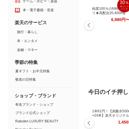
ゲーム・ホビー・楽器
30
ポイント
純度100％のNMNサプ
バック
本・電子書籍・音楽
リ★高配合20,400mg
6,980円
楽天のサービス
旅行・暮らし
本・エンタメ
金融・マネー
季節の特集
夏ギフト・お中元特集
敬老の日特集
今日のイチ押し
ショップ・ブランド
有名ブランド・ショップ
1本61円！【炭酸水500
ブランド公式ショップ
×24本】楽天オリジナ
Rakuten LUXURY BEAUTY
1,45