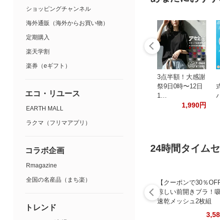
ショッピングチャンネル
海外通販（海外からお買い物）
定期購入
楽天学割
楽券（eギフト）
3点半額！大感謝
祭9日0時〜12日
エコ・リユース
1…
1,990円
EARTH MALL
ラクマ（フリマアプリ）
24時間タイム
コラボ企画
Rmagazine
全国の名産品（まち楽）
【クーポンで30％OF
涼しい前開きブラ！
速乾メッシュ2枚組
トレンド
3,5