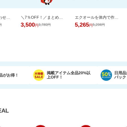
お部屋や成長に合わせて7通りに使える、多機能ベビーサークル
＼7％OFF！／まとめ買いに！ネピア トイレットペーパー 72ロール
エクオールを体内で作れるのは日本人の約2人に1人と言われております。おすすめです
3,500
5,265
円
3,780円
5,298円
円
円
掲載アイテム全品20%以
日用品
品がお得！
上OFF！
バック
AL