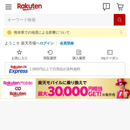
熊本県での地震による影響について
ようこそ 楽天市場へ
ログイン
会員登録
お気に入り
閲覧履歴
購入履歴
myクーポン
1,980円以上で日用品が送料無料