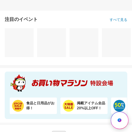
注目のイベント
すべて見る
食品と日用品がお
掲載アイテム全品
日
得！
20%以上OFF！
ポ