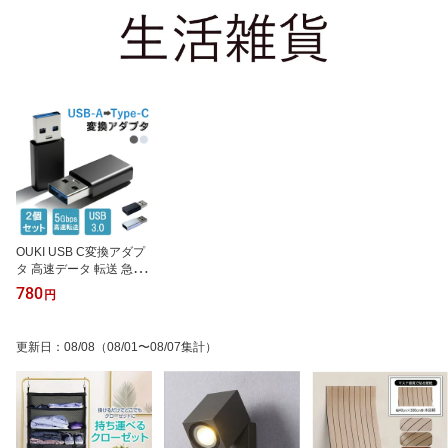
OUKI USB C変換アダプ
タ 高速データ 転送 急速
充電対応 軽量 コンパク
780
円
ト タイプCメス USBオス
2個セット
更新日
：
08/08
（08/01〜08/07集計）