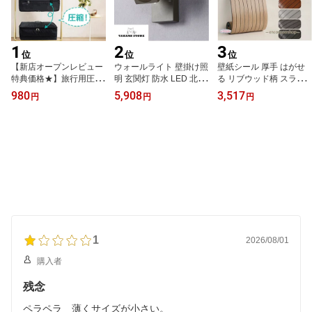
1
2
3
位
位
位
【新店オープンレビュー
ウォールライト 壁掛け照
壁紙シール 厚手 はがせ
特典価格★】旅行用圧縮
明 玄関灯 防水 LED 北欧
る リブウッド柄 スラッ
袋 旅行用 衣装ケース ト
壁掛けライト ブラケット
トウォール リメイクシー
980
5,908
3,517
円
円
円
ラベルポーチ 圧縮バッグ
ライト 人感センサー レ
ト 壁紙 シール 木目調 幅
旅行圧縮袋 旅行カバン
トロ おしゃれ 室内照明
広 木目 防水 防汚 貼って
収納ポーチ ファスナー
インテリア 外灯 門灯 屋
剥がせる
圧縮 軽量 出張 旅行用 仕
外照明
分け 簡単収納ボックス
1
2026/08/01
購入者
残念
ペラペラ 薄くサイズが小さい。