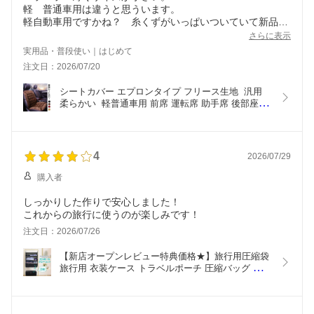
軽 普通車用は違うと思ういます。
軽自動車用ですかね？ 糸くずがいっぱいついていて新品に
思えない残念。
さらに表示
実用品・普段使い｜はじめて
注文日：2026/07/20
シートカバー エプロンタイプ フリース生地  汎用 
柔らかい  軽普通車用 前席 運転席 助手席 後部座席 
オールシーズン  防水 消臭 抗菌 丸洗いOK
4
2026/07/29
購入者
しっかりした作りで安心しました！
これからの旅行に使うのが楽しみです！
注文日：2026/07/26
【新店オープンレビュー特典価格★】旅行用圧縮袋 
旅行用 衣装ケース トラベルポーチ 圧縮バッグ 旅行
圧縮袋 旅行カバン 収納ポーチ ファスナー 圧縮 軽
量 出張 旅行用 仕分け 簡単収納ボックス