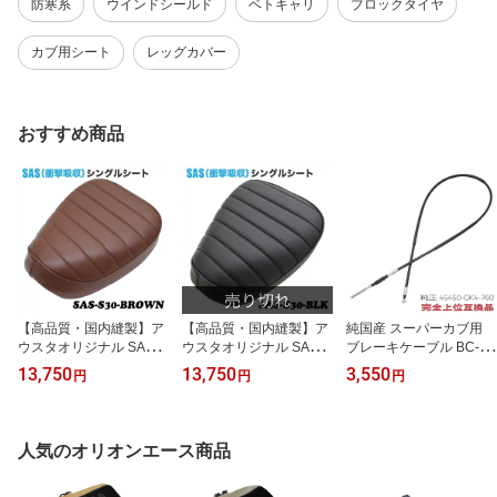
防寒系
ウインドシールド
ベトキャリ
ブロックタイヤ
カブ用シート
レッグカバー
おすすめ商品
【高品質・国内縫製】ア
【高品質・国内縫製】ア
純国産 スーパーカブ用
ウスタオリジナル SAS
ウスタオリジナル SAS
ブレーキケーブル BC-HL
衝撃吸収 シングルシート
衝撃吸収 シングルシート
-83-92 ホンダ純正 4545
13,750
13,750
3,550
円
円
円
SAS-S30-BLK ホンダ ス
SAS-S30-BLK ホンダ ス
0-GK4-760 完全上位互換
ーパーカブ プロ クロス
ーパーカブ プロ クロス
品 アウスタオリジナル
カブ ブラウン 茶
カブ ブラック 黒
人気のオリオンエース商品