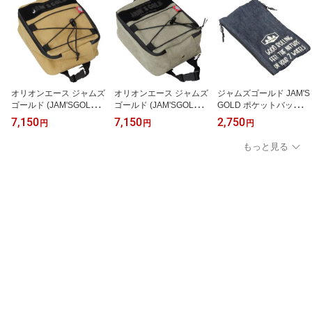
オリオンエース ジャムズ
オリオンエース ジャムズ
ジャムズゴールド JAM'S
ゴールド (JAM'SGOLD)
ゴールド (JAM'SGOLD)
GOLD ポケットバッグ J
APOLLO シートバッグ J
APOLLO シートバッグ J
GB-1028 デニム バイク
7,150
7,150
2,750
円
円
円
GB-1010 【コヨーテ】バ
GB-1010 【カーキ】バイ
汎用 ベルト付き 車載バ
イク用バッグ
ク用バッグ
ック
もっと見る