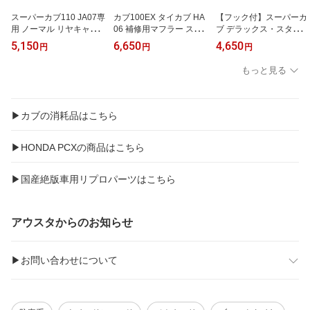
スーパーカブ110 JA07専
カブ100EX タイカブ HA
【フック付】スーパーカ
用 ノーマル リヤキャリ
06 補修用マフラー スチ
ブ デラックス・スタンダ
ア併用型 ステンレス製 B
ールメッキ 外装 カスタ
ード・カスタム・リトル
5,150
6,650
4,650
円
円
円
-02FS-JA07 荷台 アウト
ムパーツ アウトスタンデ
カブ用 弁当キャリア タ
スタンディング
ィングモーターサイクル
イプ2 センターキャリア
もっと見る
ステンレス製 外装 カス
タムパーツ
▶︎カブの消耗品はこちら
▶︎HONDA PCXの商品はこちら
▶︎国産絶版車用リプロパーツはこちら
アウスタからのお知らせ
▶︎お問い合わせについて