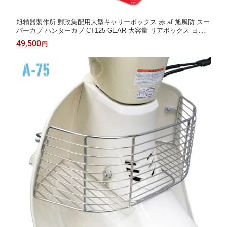
旭精器製作所 郵政集配用大型キャリーボックス 赤 af 旭風防 スー
パーカブ ハンターカブ CT125 GEAR 大容量 リアボックス 日本
製
49,500
円