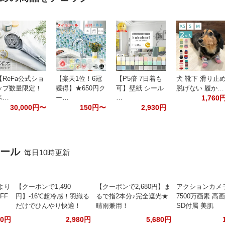
【ReFa公式ショ
【楽天1位！6冠
【P5倍 7日着も
犬 靴下 滑り止
ップ数量限定！
獲得】★650円ク
可】壁紙 シール
脱げない 履か…
ベ…
ー…
…
1,760
30,000円〜
150円〜
2,930円
セール
毎日10時更新
より
【クーポンで1,490
【クーポンで2,680円】ま
アクションカメラ
FF
円】-16℃超冷感！羽織る
るで指2本分♪完全遮光★
7500万画素 高画
だけでひんやり快適！
晴雨兼用！
SD付属 美肌
00円
2,980円
5,680円