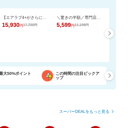
【エアラブ4+がさらにお得に！数量限定でポーチプレゼントも】エアラブ5/4+ 2個セット
＼驚きの半額／専門店のワンランク上の芳醇な香りと深いコクの金と銀の濃い味珈琲福袋
15,930
5,599
17,700円
11,198円
円
円
最大50%ポイント
この時間の注目ピックア
ップ
スーパーDEALをもっと見る