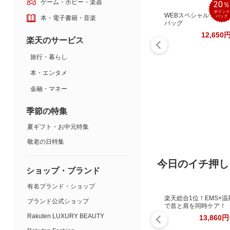
ゲーム・ホビー・楽器
20
ポイント
WEBスペシャル トート
バック
本・電子書籍・音楽
バッグ
12,650
楽天のサービス
旅行・暮らし
本・エンタメ
金融・マネー
季節の特集
夏ギフト・お中元特集
敬老の日特集
今日のイチ押し
ショップ・ブランド
有名ブランド・ショップ
楽天総合1位！EMS×温
ブランド公式ショップ
で首と肩を同時ケア！
Rakuten LUXURY BEAUTY
13,860