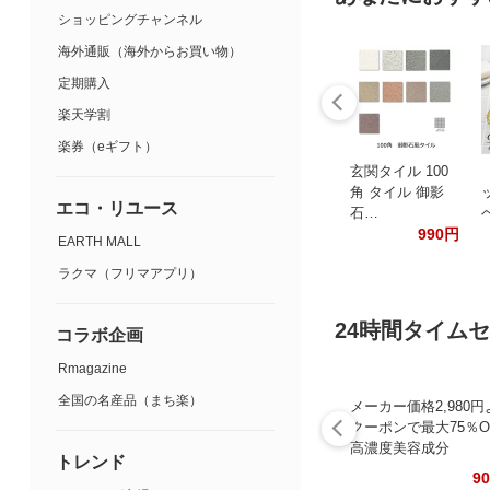
ショッピングチャンネル
海外通販（海外からお買い物）
定期購入
楽天学割
楽券（eギフト）
玄関タイル 100
角 タイル 御影
エコ・リユース
石…
990円
EARTH MALL
ラクマ（フリマアプリ）
24時間タイム
コラボ企画
Rmagazine
全国の名産品（まち楽）
メーカー価格2,980円
クーポンで最大75％O
高濃度美容成分
トレンド
9