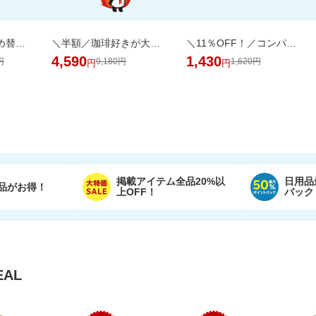
たっぷりお得！詰め替え用ペレッティー10L 超大容量BOX ペット消臭スプレーおまけ付き
＼半額／珈琲好きが大喜び。銀座の専門店の芳醇なドリップ珈琲を飲み比べ10種100杯
＼11％OFF！／コンパクトな2倍巻き！キッチンペーパー 12ロール
4,590
1,430
円
9,180円
1,620円
円
円
掲載アイテム全品20%以
日用品
品がお得！
上OFF！
バック
AL