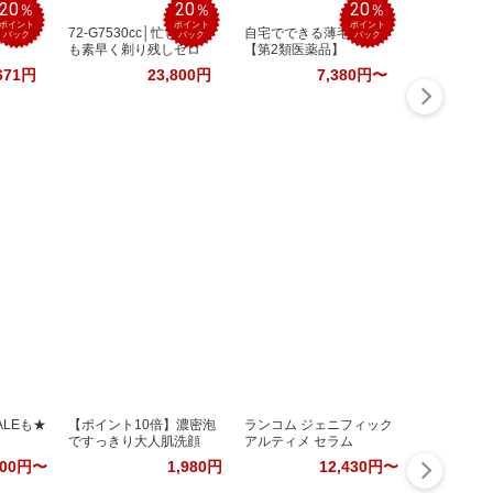
20
20
20
％
％
％
ポイント
ポイント
ポイント
ヌー
72-G7530cc│忙しい朝
自宅でできる薄毛治療
バック
バック
バック
も素早く剃り残しゼロ
【第2類医薬品】
671円
23,800円
7,380円〜
LEも★
【ポイント10倍】濃密泡
ランコム ジェニフィック
ですっきり大人肌洗顔
アルティメ セラム
100円〜
1,980円
12,430円〜