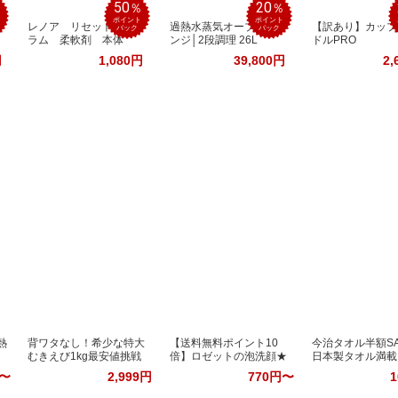
50
20
％
％
％
ポイント
ポイント
レノア リセット セ
過熱水蒸気オーブンレ
【訳あり】カップ
バック
バック
ラム 柔軟剤 本体
ンジ│2段調理 26L
ドルPRO
円
1,080円
39,800円
2,
熱
背ワタなし！希少な特大
【送料無料ポイント10
今治タオル半額SA
むきえび1kg最安値挑戦
倍】ロゼットの泡洗顔★
日本製タオル満載
円〜
2,999円
770円〜