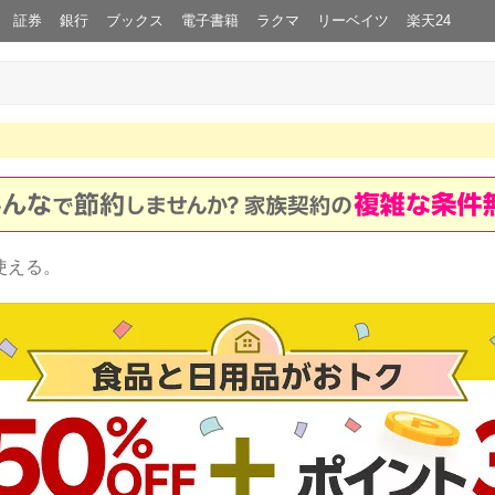
証券
銀行
ブックス
電子書籍
ラクマ
リーベイツ
楽天24
使える。