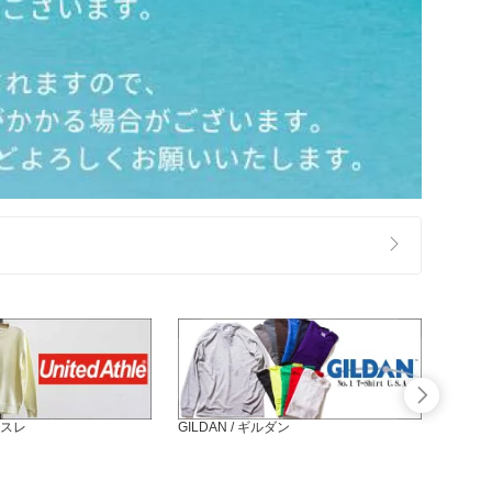
スレ
GILDAN / ギルダン
クロス