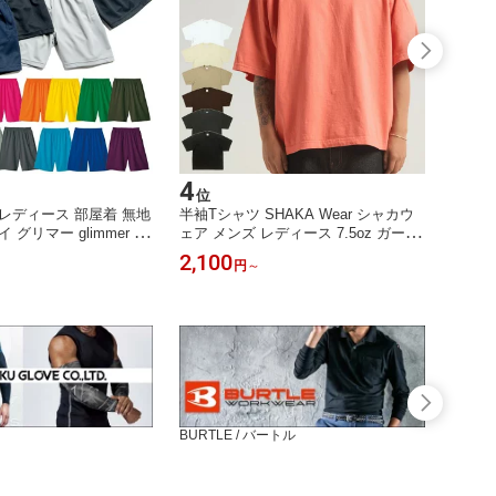
4
5
位
位
レディース 部屋着 無地
半袖Tシャツ SHAKA Wear シャカウ
BURT
 グリマー glimmer 吸
ェア メンズ レディース 7.5oz ガーメ
ブルゾン
カット ユニフォーム ズボ
ントダイ ドロップショルダー ボック
リミテ
2,100
27,6
円
～
ブラック ホワイト グレー
スシルエット ビッグサイズ ユニセッ
ー + 
 ピンク グリーン オレ
クス USコットン ブラック ホワイト
4アー
ーキ 00325-ACP
ブラウン ベージュ ピンク S M L XL 2
オンバ
XL
10 F
BURTLE / バートル
アイズ