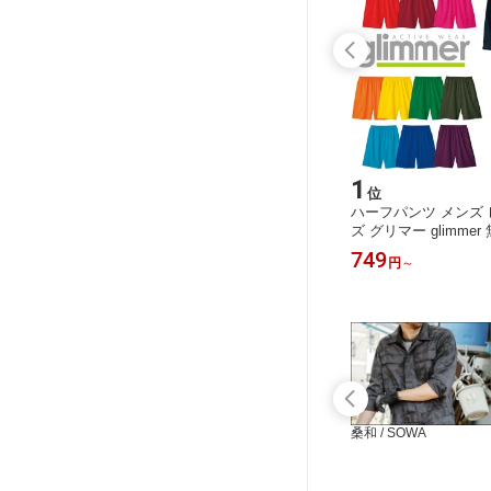
15
1
位
位
HLE ユ
ワークパンツ BEN DAVIS ベンデイビ
ハーフパンツ メンズ 
ラー カッ
ス メンズ レディース ロングパンツ 1
ズ グリマー glimme
グスリーブ
0.5oz レギュラーフィット 長ズボン
速乾 UVカット スポ
8,731
749
円
～
円
～
グレー ネ
チャコール ブラック カーキ ブラウン
着 SS-5L ブラック
 白 黒
ネイビー 691 694 695 697 698 ben da
レッド ブルー ピンク
vis original ben’s オリジナル ベンズ
ンジ イエロー カーキ 0
ディッキーズ
桑和 / SOWA