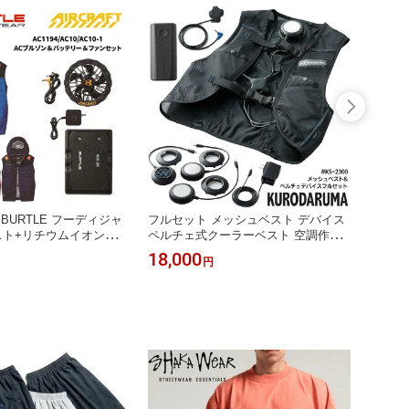
BURTLE フーディジャ
フルセット メッシュベスト デバイス
ハーフ
スト+リチウムイオンバ
ペルチェ式クーラーベスト 空調作業
ズ グリ
ンユニット セット AIR
服 ペルチェ式クーラー専用ベスト イ
速乾 
18,000
749
円
 AC 1194 全4色 ネイビ
ンナーベスト クロダルマ KURODAR
着 SS
バー/カーディナル S-3
UMA AIR SENSOR 静音 最大8時間稼
レッド
モデル
働 空調服 作業着 熱中症対策 春夏 ブ
ンジ イ
ラック