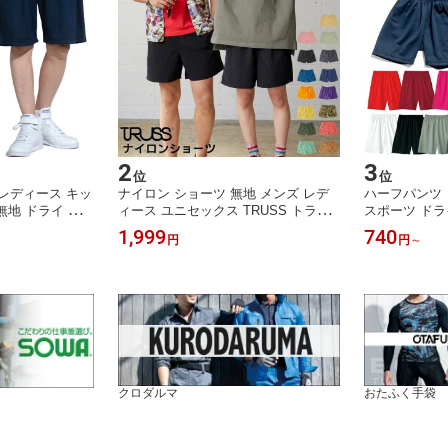
2
3
位
位
レディース キッ
ナイロン ショーツ 無地 メンズ レデ
ハーフパンツ 
r 無地 ドライ 吸汗
ィース ユニセックス TRUSS トラス
スポーツ ドライ
ーツ 体育祭 部屋
ショートパンツ 撥水 パッカブル 運動
汗 速乾 UV
1,999
740
円
円
～
 ホワイト グレー
半ズボン ブラック ネイビー グレー
ン XS-XL 
 グリーン オレ
ネイビー オレンジ イエロー ブルー
レッド ブルー
0325-ACP
パープル オリーブ 紫 XS S M L XL N
ンジ イエロー カ
SV-505
クロダルマ
おたふく手袋