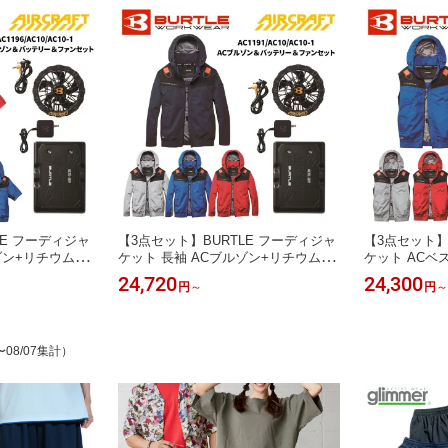
LE フーディジャ
【3点セット】BURTLE フーディジャ
【3点セット】
ゾン+リチウムイ
ケット 長袖 ACブルゾン+リチウムイ
ケット ACベ
ンユニット セッ
オンバッテリー+ファンユニット セッ
ッテリー+ファ
24,720
24,300
円
～
円
～
AC 1196 全4色
ト AIRCRAFT 春夏用 AC 1191 全4色
CRAFT 春夏用
バー/カーディナ
ネイビー/ブルー/シルバー/カーディナ
ー/ブルー/シル
デル
ル S-3XL 2026SSモデル
XL 2026SS
〜08/07集計）