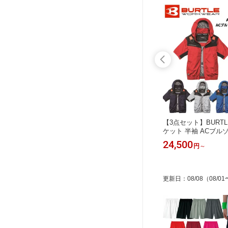
ラーベス
村上被服 HOOH 鳳凰 快適ウェア ク
【3点セット】BURT
ルチェ式ク
ールコットン アームカバー 接触冷感
ケット 半袖 ACブル
ナーベス
ストレッチ UVカット メンズ レディ
オンバッテリー+ファ
1,230
24,500
円
～
円
～
 AIR S
ース 夏物 ホワイト ブラック ライム
ト AIRCRAFT 春夏用 
 空調服
イエロー 作業着 ワークウェア 186
ネイビー/ブルー/シル
ク KS-
ル S-3XL 2026SSモ
更新日
：
08/08
（08/01