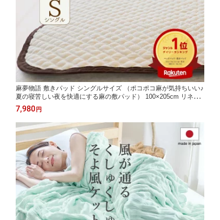
麻夢物語 敷きパッド シングルサイズ （ポコポコ麻が気持ちいい♪
夏の寝苦しい夜を快適にする麻の敷パッド） 100×205cm リネン
ベッドパッド 夏 涼しい 洗える 敷きパット ごろ寝 熱がこもらな
7,980
円
い おしゃれ 通気性 誕生日 プレゼント ギフト 敬老の日