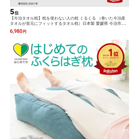
5
位
【今治タオル枕】枕を使わない人の枕 くるくる （巻いた今治産
タオルが首元にフィットするタオル枕）日本製 愛媛県 今治市製
造 今治タオル バスタオル タオル 頸椎 首 支える 低い 誕生日 プ
6,980
円
レゼント ギフト ストレートネック 睡眠 仰向け まくら ランキン
グ 敬老の日