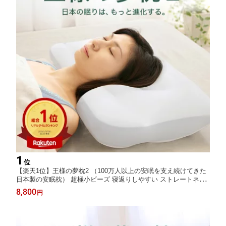
1
位
【楽天1位】王様の夢枕2 （100万人以上の安眠を支え続けてきた
日本製の安眠枕） 超極小ビーズ 寝返りしやすい ストレートネッ
ク クール 冷感 男性 女性 ビーチ 安眠 快眠 王様の枕 誕生日 ギフ
8,800
円
ト プレゼント新・王様の夢枕 大人子供 敬老の日