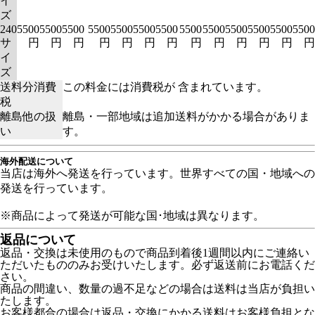
イ
ズ
240
5500
5500
5500
5500
5500
5500
5500
5500
5500
5500
5500
5500
5500
サ
円
円
円
円
円
円
円
円
円
円
円
円
円
イ
ズ
送料分消費
この料金には消費税が 含まれています。
税
離島他の扱
離島・一部地域は追加送料がかかる場合がありま
い
す。
海外配送について
当店は海外へ発送を行っています。世界すべての国・地域への
発送を行っています。
※商品によって発送が可能な国･地域は異なります。
返品について
返品・交換は未使用のもので商品到着後1週間以内にご連絡い
ただいたもののみお受けいたします。必ず返送前にお電話くだ
さい。
商品の間違い、数量の過不足などの場合は送料は当店が負担い
たします。
お客様都合の場合は返品・交換にかかる送料はお客様負担とな