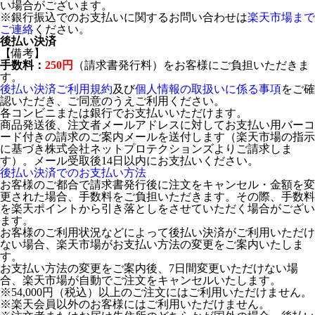
い場合がございます。
※銀行振込でのお支払いに関するお問い合わせは
楽天市場まで
ご連絡
ください。
後払い決済
【備考】
手数料：
250円
（請求書発行料）をお客様にご負担いただきま
す。
後払い決済ご利用規約
及び
個人情報の取扱いに係る事項
をご確
認いただき、ご同意のうえご利用ください。
各コンビニまたは銀行でお支払いいただけます。
商品発送後、注文者メールアドレスに対してお支払い用バーコ
ード付きの請求のご案内メールを送付します（楽天市場の指示
に基づき株式会社ネットプロテクションズよりご請求しま
す）。メール受取後14日以内にお支払いください。
後払い決済でのお支払い方法
お客様のご都合で請求書発行後に注文をキャンセル・金額を変
更された場合、手数料をご負担いただきます。その際、手数料
を楽天ポイントから引き落としをさせていただく場合がござい
ます。
お客様のご利用状況などによって後払い決済がご利用いただけ
ない場合、楽天市場がお支払い方法の変更をご案内いたしま
す。
お支払い方法の変更をご案内後、7日間変更いただけない場
合、楽天市場が自動でご注文をキャンセルいたします。
※54,000円（税込）以上のご注文にはご利用いただけません。
※楽天会員以外のお客様にはご利用いただけません。