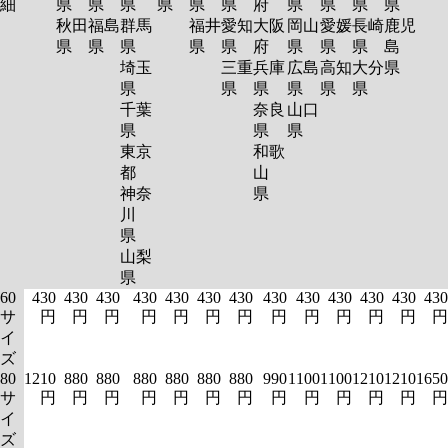
細
県
県
県
県
県
県
府
県
県
県
県
秋田
福島
群馬
福井
愛知
大阪
岡山
愛媛
長崎
鹿児
県
県
県
県
県
府
県
県
県
島
埼玉
三重
兵庫
広島
高知
大分
県
県
県
県
県
県
県
千葉
奈良
山口
県
県
県
東京
和歌
都
山
神奈
県
川
県
山梨
県
60
430
430
430
430
430
430
430
430
430
430
430
430
430
サ
円
円
円
円
円
円
円
円
円
円
円
円
円
イ
ズ
80
1210
880
880
880
880
880
880
990
1100
1100
1210
1210
1650
サ
円
円
円
円
円
円
円
円
円
円
円
円
円
イ
ズ