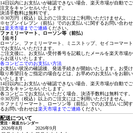
14日以内にお支払いが確認できない場合、楽天市場が自動でご
注文をキャンセルいたします。
決済手数料は無料です。
※30万円（税込）以上のご注文にはご利用いただけません。
※セブンイレブン（前払）でのお支払いに関するお問い合わせ
は
楽天市場までご連絡
ください。
ファミリーマート、ローソン等（前払）
【備考】
ローソン、ファミリーマート、ミニストップ、セイコーマート
でお支払いいただけます。
ご注文後に、お支払い受付番号を記載したメールを楽天市場か
らお送りいたします。
各コンビニでのお支払い方法
お支払い状況の確認後、発送手続きが開始いたします。お受け
取り希望日をご指定の場合などは、お早めのお支払いをお願い
いたします。
14日以内にお支払いが確認できない場合、楽天市場が自動でご
注文をキャンセルいたします。
各コンビニでお支払いいただく場合、決済手数料は無料です。
※30万円（税込）以上のご注文にはご利用いただけません。
※ファミリーマート、ローソン等（前払）でのお支払いに関す
るお問い合わせは
楽天市場までご連絡
ください。
配送について
受注・発送カレンダー
2026年8月
2026年9月