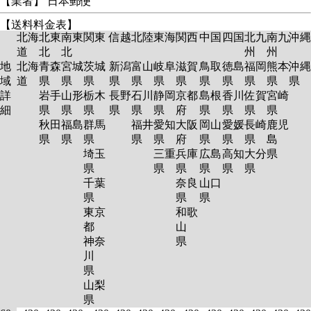
【業者】 日本郵便
【送料料金表】
北海
北東
南東
関東
信越
北陸
東海
関西
中国
四国
北九
南九
沖縄
道
北
北
州
州
地
北海
青森
宮城
茨城
新潟
富山
岐阜
滋賀
鳥取
徳島
福岡
熊本
沖縄
域
道
県
県
県
県
県
県
県
県
県
県
県
県
詳
岩手
山形
栃木
長野
石川
静岡
京都
島根
香川
佐賀
宮崎
細
県
県
県
県
県
県
府
県
県
県
県
秋田
福島
群馬
福井
愛知
大阪
岡山
愛媛
長崎
鹿児
県
県
県
県
県
府
県
県
県
島
埼玉
三重
兵庫
広島
高知
大分
県
県
県
県
県
県
県
千葉
奈良
山口
県
県
県
東京
和歌
都
山
神奈
県
川
県
山梨
県