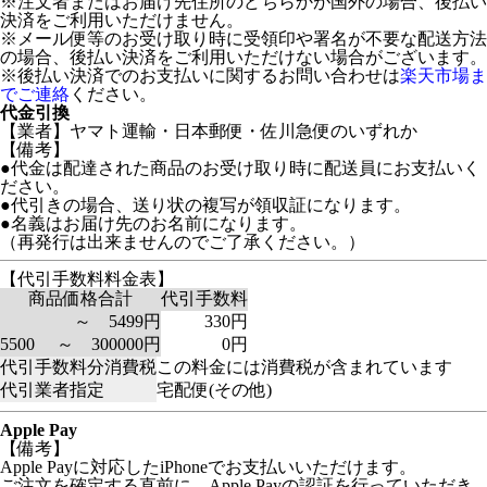
※注文者またはお届け先住所のどちらかが国外の場合、後払い
決済をご利用いただけません。
※メール便等のお受け取り時に受領印や署名が不要な配送方法
の場合、後払い決済をご利用いただけない場合がございます。
※後払い決済でのお支払いに関するお問い合わせは
楽天市場ま
でご連絡
ください。
代金引換
【業者】ヤマト運輸・日本郵便・佐川急便のいずれか
【備考】
●代金は配達された商品のお受け取り時に配送員にお支払いく
ださい。
●代引きの場合、送り状の複写が領収証になります。
●名義はお届け先のお名前になります。
（再発行は出来ませんのでご了承ください。）
【代引手数料料金表】
商品価格合計
代引手数料
～ 5499円
330円
5500 ～ 300000円
0円
代引手数料分消費税
この料金には消費税が含まれています
代引業者指定
宅配便(その他)
Apple Pay
【備考】
Apple Payに対応したiPhoneでお支払いいただけます。
ご注文を確定する直前に、Apple Payの認証を行っていただき