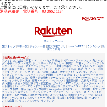
ります。
ご返金には日数がかかります。ご了承ください。
返品連絡先 電話番号：03-3662-1184
楽天トップへ >>
楽天トップ
|
特集一覧
|
ジャンル一覧
|
楽天市場アプリ
|
スーパーDEAL
|
ランキング
|
出
店のご案内
【楽天市場のサービス】
ファッション 総合
|
家電・パソコン・カメラ 総合
|
レディースファッション
|
靴
|
バッ
グ・小物・ブランド雑貨
|
ジュエリー・アクセサリー
|
腕時計
|
下着・ナイトウェア
|
キ
ッズ・ベビー用品・マタニティ
|
ダイエット・健康
|
医薬品・コンタクトレンズ・介護
用品
|
美容・コスメ・香水
|
車・バイク
|
カー用品・バイク用品
|
食品
|
スイーツ・お菓
子
|
水・ソフトドリンク
|
ビール・洋酒
|
日本酒・焼酎
|
ワイン
|
パソコン・PCパー
ツ
|
タブレットPC・スマートフォン
|
光回線・モバイル通信
|
TV・レコーダー・オーデ
ィオ
|
家電
|
CD・DVD
|
楽器・音楽機材
|
ゲーム
|
おもちゃ
|
ホビー
|
サービス・リフォ
ーム
|
インテリア・収納
|
寝具・ベッド・マットレス
|
日用品雑貨・文房具・手芸
|
キッ
チン用品・食器・調理器具
|
花・観葉植物
|
ガーデン・DIY・工具
|
ペットフード ・ ペ
ット用品
|
スポーツ・アウトドア
|
ゴルフ用品
|
本
（
楽天ブックス
） |
ポイント
|
ネット
ショップ 開業・開店
|
楽天ウェブ検索
|
R-magazine（雑誌コラボ）
|
贈り物・ギフト
|
フ
ァッション公式ブランド
|
ポイントアップ
|
ディズニーゾーン
|
サンリオゾーン
|
まち
楽
|
楽天ふるさと納税
|
日用品翌日配達
|
スーパーDEAL
|
開催中イベント一覧
|
福袋＆
初売り
|
バレンタイン
|
ホワイトデー
|
母の日
|
父の日
|
お中元
|
敬老の日
|
ハロウィ
ン
|
お歳暮
|
クリスマス
|
おせち
|
ランキング
【楽天グループ】