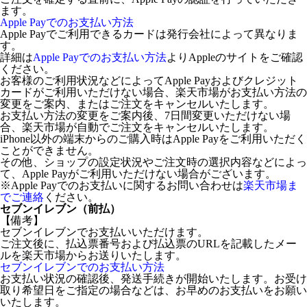
ます。
Apple Payでのお支払い方法
Apple Payでご利用できるカードは発行会社によって異なりま
す。
詳細は
Apple Payでのお支払い方法
よりAppleのサイトをご確認
ください。
お客様のご利用状況などによってApple Payおよびクレジット
カードがご利用いただけない場合、楽天市場がお支払い方法の
変更をご案内、またはご注文をキャンセルいたします。
お支払い方法の変更をご案内後、7日間変更いただけない場
合、楽天市場が自動でご注文をキャンセルいたします。
iPhone以外の端末からのご購入時はApple Payをご利用いただく
ことができません。
その他、ショップの設定状況やご注文時の選択内容などによっ
て、Apple Payがご利用いただけない場合がございます。
※Apple Payでのお支払いに関するお問い合わせは
楽天市場ま
でご連絡
ください。
セブンイレブン（前払）
【備考】
セブンイレブンでお支払いいただけます。
ご注文後に、払込票番号および払込票のURLを記載したメー
ルを楽天市場からお送りいたします。
セブンイレブンでのお支払い方法
お支払い状況の確認後、発送手続きが開始いたします。お受け
取り希望日をご指定の場合などは、お早めのお支払いをお願い
いたします。