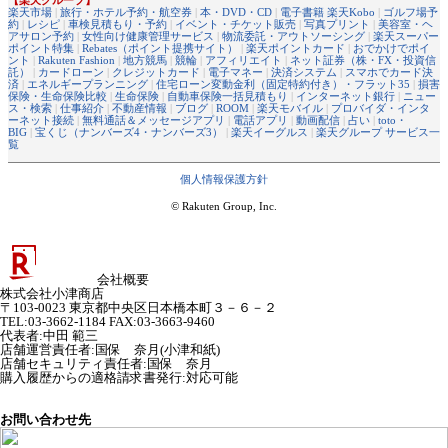
楽天市場
|
旅行・ホテル予約・航空券
|
本・DVD・CD
|
電子書籍 楽天Kobo
|
ゴルフ場予
約
|
レシピ
|
車検見積もり・予約
|
イベント・チケット販売
|
写真プリント
|
美容室・ヘ
アサロン予約
|
女性向け健康管理サービス
|
物流委託・アウトソーシング
|
楽天スーパー
ポイント特集
|
Rebates（ポイント提携サイト）
|
楽天ポイントカード
|
おでかけでポイ
ント
|
Rakuten Fashion
|
地方競馬
|
競輪
|
アフィリエイト
|
ネット証券（株・FX・投資信
託）
|
カードローン
|
クレジットカード
|
電子マネー
|
決済システム
|
スマホでカード決
済
|
エネルギープランニング
|
住宅ローン変動金利（固定特約付き）・フラット35
|
損害
保険・生命保険比較
|
生命保険
|
自動車保険一括見積もり
|
インターネット銀行
|
ニュー
ス・検索
|
仕事紹介
|
不動産情報
|
ブログ
|
ROOM
|
楽天モバイル
|
プロバイダ・インタ
ーネット接続
|
無料通話＆メッセージアプリ
|
電話アプリ
|
動画配信
|
占い
|
toto・
BIG
|
宝くじ（ナンバーズ4・ナンバーズ3）
|
楽天イーグルス
|
楽天グループ サービス一
覧
個人情報保護方針
© Rakuten Group, Inc.
会社概要
株式会社小津商店
〒103-0023 東京都中央区日本橋本町３－６－２
TEL:03-3662-1184 FAX:03-3663-9460
代表者
:
中田 範三
店舗運営責任者
:
国保 奈月(小津和紙)
店舗セキュリティ責任者
:
国保 奈月
購入履歴からの適格請求書発行:対応可能
お問い合わせ先