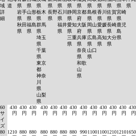
域
道
県
県
県
県
県
県
県
県
県
県
県
県
詳
岩手
山形
栃木
長野
石川
静岡
京都
島根
香川
佐賀
宮崎
細
県
県
県
県
県
県
府
県
県
県
県
秋田
福島
群馬
福井
愛知
大阪
岡山
愛媛
長崎
鹿児
県
県
県
県
県
府
県
県
県
島
埼玉
三重
兵庫
広島
高知
大分
県
県
県
県
県
県
県
千葉
奈良
山口
県
県
県
東京
和歌
都
山
神奈
県
川
県
山梨
県
60
430
430
430
430
430
430
430
430
430
430
430
430
430
サ
円
円
円
円
円
円
円
円
円
円
円
円
円
イ
ズ
80
1210
880
880
880
880
880
880
990
1100
1100
1210
1210
1650