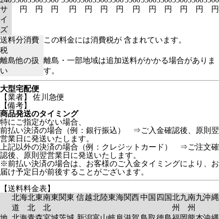
サ
円
円
円
円
円
円
円
円
円
円
円
円
円
イ
ズ
送料分消費
この料金には消費税が 含まれています。
税
離島他の扱
離島・一部地域は追加送料がかかる場合がありま
い
す。
大型宅配便
【業者】 佐川急便
【備考】
商品発送のタイミング
特にご指定がない場合、
前払い決済の場合（例：銀行振込） ⇒ご入金確認後、原則翌
営業日に発送いたします。
上記以外の決済の場合（例：クレジットカード） ⇒ご注文確
認後、原則翌営業日に発送いたします。
※前払い決済の場合は、お客様のご入金タイミングにより、お
届け予定日が前後することがございます。
【送料料金表】
北海
北東
南東
関東
信越
北陸
東海
関西
中国
四国
北九
南九
沖縄
道
北
北
州
州
地
北海
青森
宮城
茨城
新潟
富山
岐阜
滋賀
鳥取
徳島
福岡
熊本
沖縄