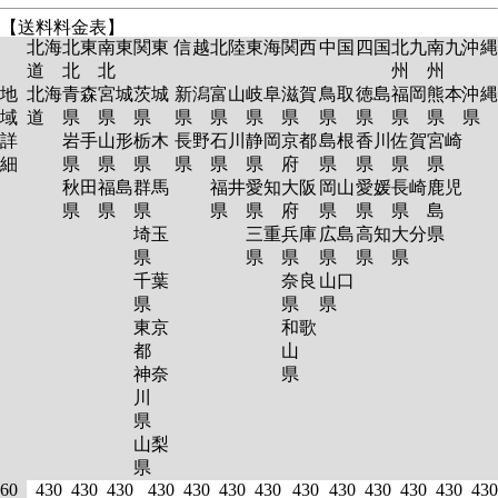
【送料料金表】
北海
北東
南東
関東
信越
北陸
東海
関西
中国
四国
北九
南九
沖縄
道
北
北
州
州
地
北海
青森
宮城
茨城
新潟
富山
岐阜
滋賀
鳥取
徳島
福岡
熊本
沖縄
域
道
県
県
県
県
県
県
県
県
県
県
県
県
詳
岩手
山形
栃木
長野
石川
静岡
京都
島根
香川
佐賀
宮崎
細
県
県
県
県
県
県
府
県
県
県
県
秋田
福島
群馬
福井
愛知
大阪
岡山
愛媛
長崎
鹿児
県
県
県
県
県
府
県
県
県
島
埼玉
三重
兵庫
広島
高知
大分
県
県
県
県
県
県
県
千葉
奈良
山口
県
県
県
東京
和歌
都
山
神奈
県
川
県
山梨
県
60
430
430
430
430
430
430
430
430
430
430
430
430
430