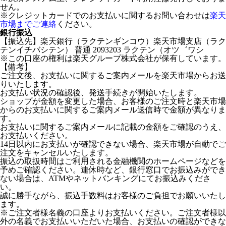
せん。
※クレジットカードでのお支払いに関するお問い合わせは
楽天
市場までご連絡
ください。
銀行振込
【振込先】楽天銀行（ラクテンギンコウ）楽天市場支店（ラク
テンイチバシテン） 普通 2093203 ラクテン（オツ゛ワシ
※この口座の権利は楽天グループ株式会社が保有しています。
【備考】
ご注文後、お支払いに関するご案内メールを楽天市場からお送
りいたします。
お支払い状況の確認後、発送手続きが開始いたします。
ショップが金額を変更した場合、お客様のご注文時と楽天市場
からのお支払いに関するご案内メール送信時で金額が異なりま
す。
お支払いに関するご案内メールに記載の金額をご確認のうえ、
お支払いください。
14日以内にお支払いが確認できない場合、楽天市場が自動でご
注文をキャンセルいたします。
振込の取扱時間はご利用される金融機関のホームページなどを
予めご確認ください。連休時など、銀行窓口でお振込みができ
ない場合は、ATMやネットバンキングにてお振込みくださ
い。
誠に勝手ながら、振込手数料はお客様のご負担でお願いいたし
ます。
※ご注文者様名義の口座よりお支払いください。ご注文者様以
外の名義でお支払いいただいた場合、お支払いの確認ができな