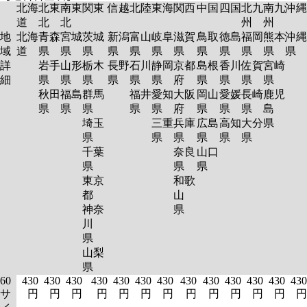
北海
北東
南東
関東
信越
北陸
東海
関西
中国
四国
北九
南九
沖縄
道
北
北
州
州
地
北海
青森
宮城
茨城
新潟
富山
岐阜
滋賀
鳥取
徳島
福岡
熊本
沖縄
域
道
県
県
県
県
県
県
県
県
県
県
県
県
詳
岩手
山形
栃木
長野
石川
静岡
京都
島根
香川
佐賀
宮崎
細
県
県
県
県
県
県
府
県
県
県
県
秋田
福島
群馬
福井
愛知
大阪
岡山
愛媛
長崎
鹿児
県
県
県
県
県
府
県
県
県
島
埼玉
三重
兵庫
広島
高知
大分
県
県
県
県
県
県
県
千葉
奈良
山口
県
県
県
東京
和歌
都
山
神奈
県
川
県
山梨
県
60
430
430
430
430
430
430
430
430
430
430
430
430
430
サ
円
円
円
円
円
円
円
円
円
円
円
円
円