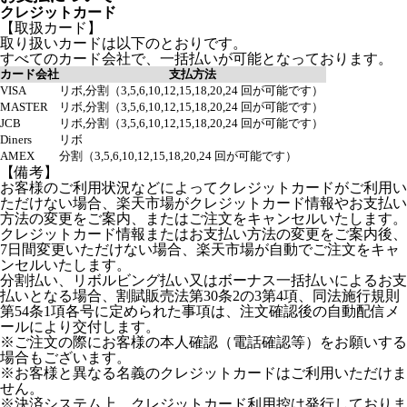
クレジットカード
【取扱カード】
取り扱いカードは以下のとおりです。
すべてのカード会社で、一括払いが可能となっております。
カード会社
支払方法
VISA
リボ,分割（3,5,6,10,12,15,18,20,24 回が可能です）
MASTER
リボ,分割（3,5,6,10,12,15,18,20,24 回が可能です）
JCB
リボ,分割（3,5,6,10,12,15,18,20,24 回が可能です）
Diners
リボ
AMEX
分割（3,5,6,10,12,15,18,20,24 回が可能です）
【備考】
お客様のご利用状況などによってクレジットカードがご利用い
ただけない場合、楽天市場がクレジットカード情報やお支払い
方法の変更をご案内、またはご注文をキャンセルいたします。
クレジットカード情報またはお支払い方法の変更をご案内後、
7日間変更いただけない場合、楽天市場が自動でご注文をキャ
ンセルいたします。
分割払い、リボルビング払い又はボーナス一括払いによるお支
払いとなる場合、割賦販売法第30条2の3第4項、同法施行規則
第54条1項各号に定められた事項は、注文確認後の自動配信メ
ールにより交付します。
※ご注文の際にお客様の本人確認（電話確認等）をお願いする
場合もございます。
※お客様と異なる名義のクレジットカードはご利用いただけま
せん。
※決済システム上、クレジットカード利用控は発行しておりま