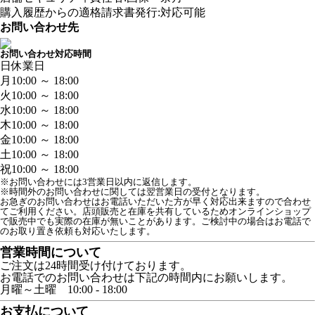
購入履歴からの適格請求書発行:対応可能
お問い合わせ先
お問い合わせ対応時間
日
休業日
月
10:00 ～ 18:00
火
10:00 ～ 18:00
水
10:00 ～ 18:00
木
10:00 ～ 18:00
金
10:00 ～ 18:00
土
10:00 ～ 18:00
祝
10:00 ～ 18:00
※お問い合わせには3営業日以内に返信します。
※時間外のお問い合わせに関しては翌営業日の受付となります。
お急ぎのお問い合わせはお電話いただいた方が早く対応出来ますので合わせ
てご利用ください。店頭販売と在庫を共有しているためオンラインショップ
で販売中でも実際の在庫が無いことがあります。ご検討中の場合はお電話で
のお取り置き依頼も対応いたします。
営業時間について
ご注文は24時間受け付けております。
お電話でのお問い合わせは下記の時間内にお願いします。
月曜～土曜 10:00 - 18:00
お支払について