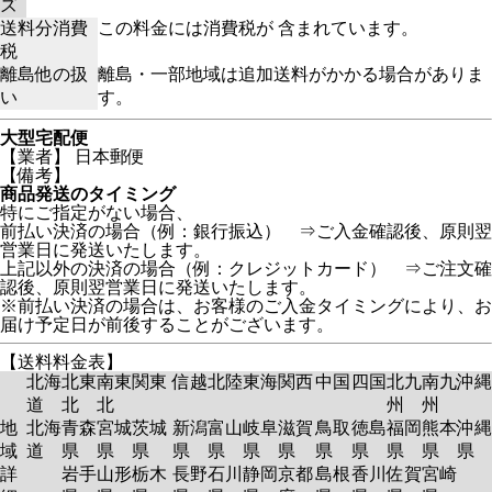
ズ
送料分消費
この料金には消費税が 含まれています。
税
離島他の扱
離島・一部地域は追加送料がかかる場合がありま
い
す。
大型宅配便
【業者】 日本郵便
【備考】
商品発送のタイミング
特にご指定がない場合、
前払い決済の場合（例：銀行振込） ⇒ご入金確認後、原則翌
営業日に発送いたします。
上記以外の決済の場合（例：クレジットカード） ⇒ご注文確
認後、原則翌営業日に発送いたします。
※前払い決済の場合は、お客様のご入金タイミングにより、お
届け予定日が前後することがございます。
【送料料金表】
北海
北東
南東
関東
信越
北陸
東海
関西
中国
四国
北九
南九
沖縄
道
北
北
州
州
地
北海
青森
宮城
茨城
新潟
富山
岐阜
滋賀
鳥取
徳島
福岡
熊本
沖縄
域
道
県
県
県
県
県
県
県
県
県
県
県
県
詳
岩手
山形
栃木
長野
石川
静岡
京都
島根
香川
佐賀
宮崎