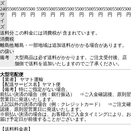
ズ
240
5500
5500
5500
5500
5500
5500
5500
5500
5500
5500
5500
5500
5500
サ
円
円
円
円
円
円
円
円
円
円
円
円
円
イ
ズ
送料分
この料金には消費税が 含まれています。
消費税
離島他
離島・一部地域は追加送料がかかる場合があります。
の扱い
備考
大型商品は必ず送料がかかります。ご注文受付後、店
舗側で送料を追加いたしますのでご了承ください。
大型宅配便
【業者】 ヤマト運輸
【配送サービス名】ヤマト便
【備考】特にご指定がない場合、
前払い決済の場合（例：銀行振込） ⇒ご入金確認後、原則翌
営業日に発送いたします。
上記以外の決済の場合（例：クレジットカード） ⇒ご注文確
認後、原則翌営業日に発送いたします。
※前払い決済の場合は、お客様のご入金タイミングにより、お
届け予定日が前後することがございます。
【送料料金表】